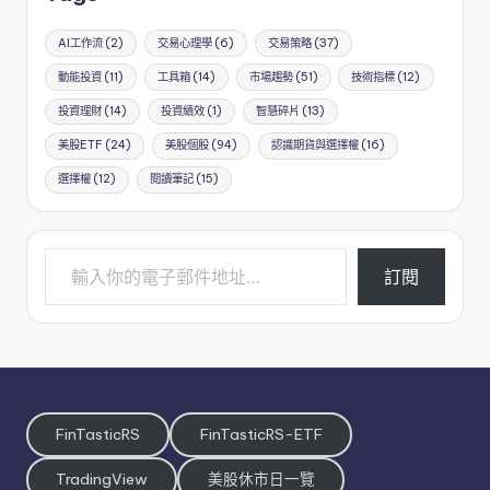
AI工作流
(2)
交易心理學
(6)
交易策略
(37)
動能投資
(11)
工具箱
(14)
市場趨勢
(51)
技術指標
(12)
投資理財
(14)
投資績效
(1)
智慧碎片
(13)
美股ETF
(24)
美股個股
(94)
認識期貨與選擇權
(16)
選擇權
(12)
閱讀筆記
(15)
輸入你的電子郵件地址…
訂閱
FinTasticRS
FinTasticRS-ETF
TradingView
美股休市日一覽