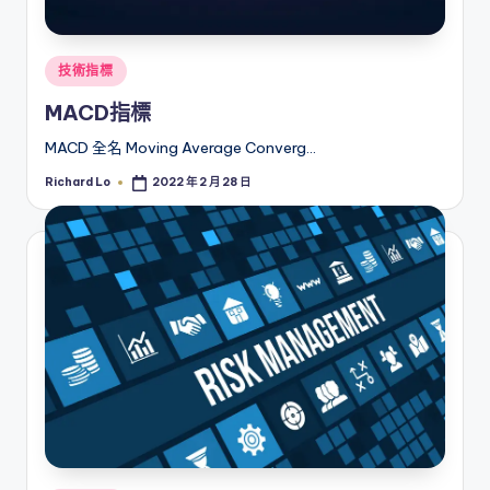
Posted
技術指標
in
MACD指標
MACD 全名 Moving Average Converg…
Richard Lo
2022 年 2 月 28 日
Posted
by