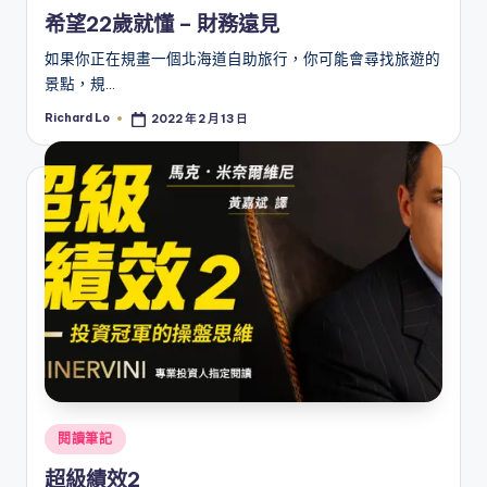
in
希望22歲就懂 – 財務遠見
如果你正在規畫一個北海道自助旅行，你可能會尋找旅遊的
景點，規…
Richard Lo
2022 年 2 月 13 日
Posted
by
Posted
閱讀筆記
in
超級績效2