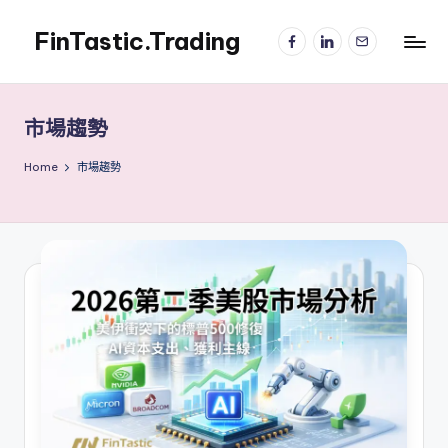
FinTastic.Trading
Facebook
LinkedIn
電
Skip
子
to
錡
郵
content
妙
件
美
市場趨勢
股
交
Home
市場趨勢
易