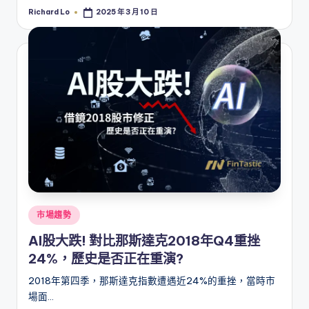
Richard Lo
2025 年 3 月 10 日
Posted
by
Posted
市場趨勢
in
AI股大跌! 對比那斯達克2018年Q4重挫
24%，歷史是否正在重演?
2018年第四季，那斯達克指數遭遇近24%的重挫，當時市
場面…