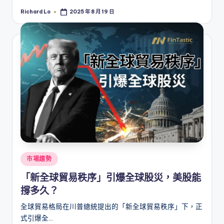
Richard Lo
2025 年 8 月 19 日
Posted
by
Posted
市場趨勢
in
「新全球貿易秩序」引爆全球股災，美股能
撐多久？
全球貿易格局在川普總統提出的「新全球貿易秩序」下，正
式引爆全…