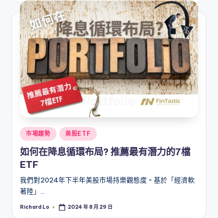
Posted
市場趨勢
美股ETF
in
如何在降息循環布局? 推薦最有潛力的7檔
ETF
我們對2024年下半年美股市場持樂觀態度。基於「經濟軟
著陸」…
Richard Lo
2024 年 8 月 29 日
Posted
by