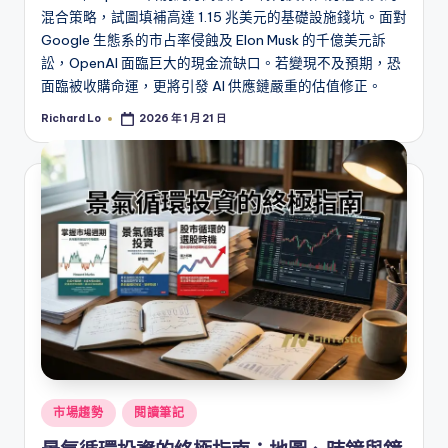
混合策略，試圖填補高達 1.15 兆美元的基礎設施錢坑。面對
Google 生態系的市占率侵蝕及 Elon Musk 的千億美元訴
訟，OpenAI 面臨巨大的現金流缺口。若變現不及預期，恐
面臨被收購命運，更將引發 AI 供應鏈嚴重的估值修正。
Richard Lo
2026 年 1 月 21 日
Posted
by
Posted
市場趨勢
閱讀筆記
in