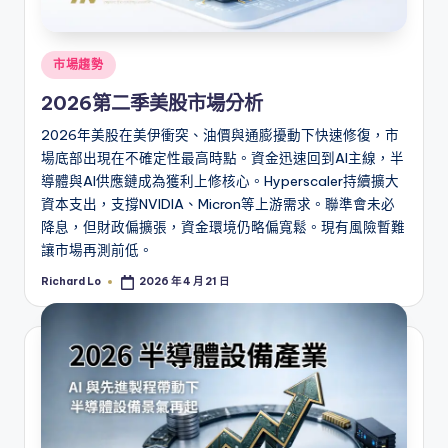
Posted
市場趨勢
in
2026第二季美股市場分析
2026年美股在美伊衝突、油價與通膨擾動下快速修復，市
場底部出現在不確定性最高時點。資金迅速回到AI主線，半
導體與AI供應鏈成為獲利上修核心。Hyperscaler持續擴大
資本支出，支撐NVIDIA、Micron等上游需求。聯準會未必
降息，但財政偏擴張，資金環境仍略偏寬鬆。現有風險暫難
讓市場再測前低。
Richard Lo
2026 年 4 月 21 日
Posted
by