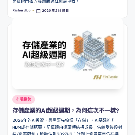
高技術門檻的寡頭勝過紅海競爭者。
Richard Lo
2026 年 2 月 15 日
Posted
by
Posted
市場趨勢
in
存儲產業的AI超級週期，為何這次不一樣?
2026年的AI投資，最需要先搞懂「存儲」。AI基建推升
HBM成存儲瓶頸，記憶體由循環轉結構成長；供給受後段封
裝/良率限制，鬆動估到2027H2；財測上修最密集仍在接