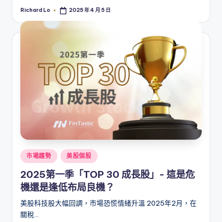
Richard Lo
2025 年 4 月 5 日
Posted
by
Posted
市場趨勢
美股個股
in
2025第一季「TOP 30 成長股」- 這是危
機還是逢低布局良機？
美股科技股大幅回調，市場恐慌情緒升溫 2025年2月，在
關稅…