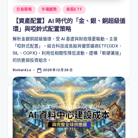
Posted
交易策略
市場趨勢
美股ETF
in
【資產配置】AI 時代的「金、銀、銅超級循
環」與啞鈴式配置策略
解析金銀銅超級循環，受 AI 基建與財政隱憂驅動。主張
「啞鈴式配置」，結合科技成長股與優質礦商ETF(GDX、
SIL、COPX)，利用低相關性降低波動，建構「軟硬兼施」
的抗脆弱投資組合。
Richard Lo
2025 年 12 月 26 日
Posted
by