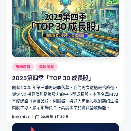
Posted
市場趨勢
美股個股
in
2025第四季「TOP 30 成長股」
隨著 2025 年第三季財報季落幕，我們再次透過嚴格篩選，
鎖定 30 檔具備強勁爆發力的中小型成長股。本季名單由 AI
基礎建設（連接晶片、伺服器）與邁入商業化收割期的生技
類股主導，顯示市場資金正高度集中於實質營收動能。
Richard Lo
2025 年 11 月 30 日
Posted
by