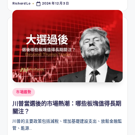
Richard Lo
2024 年 12 月 3 日
Posted
by
Posted
市場趨勢
in
川普當選後的市場熱潮：哪些板塊值得長期
關注？
川普的主要政策包括減稅、增加基礎建設支出、放鬆金融監
管、能源…