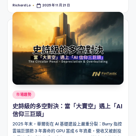
Richard Lo
2025 年 11 月 21 日
Posted
by
Posted
市場趨勢
in
史詩級的多空對決：當「大賣空」遇上「AI
信仰三巨頭」
2025 年末，華爾街在 AI 基礎建設上嚴重分裂：Burry 指控
雲端巨頭把 3 年壽命的 GPU 當成 6 年資產，營收又被創投