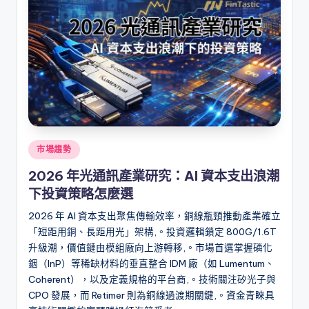
Posted
市場趨勢
in
2026 年光通訊產業研究：AI 資本支出浪潮
下投資策略怎麼選
2026 年 AI 資本支出聚焦傳輸效率，銅線瓶頸推動產業確立
「短距用銅、長距用光」架構,。投資邏輯鎖定 800G/1.6T
升級潮，價值鏈由模組廠向上游轉移,。市場首選掌握磷化
銦（InP）等稀缺材料的垂直整合 IDM 廠（如 Lumentum、
Coherent），以及定義規格的平台商,。技術關注矽光子與
CPO 發展，而 Retimer 則為銅線過渡期關鍵,。資金青睞具