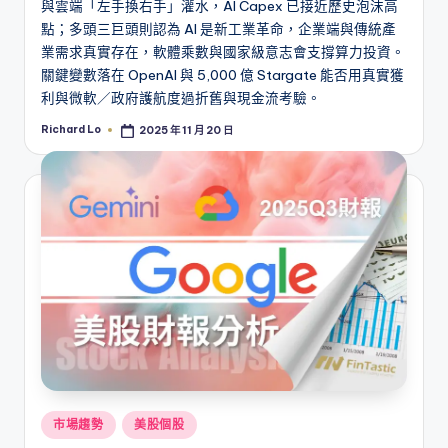
與雲端「左手換右手」灌水，AI Capex 已接近歷史泡沫高
點；多頭三巨頭則認為 AI 是新工業革命，企業端與傳統產
業需求真實存在，軟體乘數與國家級意志會支撐算力投資。
關鍵變數落在 OpenAI 與 5,000 億 Stargate 能否用真實獲
利與微軟／政府護航度過折舊與現金流考驗。
Richard Lo
2025 年 11 月 20 日
Posted
by
Posted
市場趨勢
美股個股
in