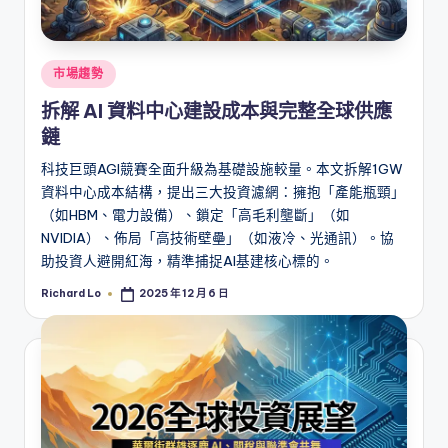
Posted
市場趨勢
in
拆解 AI 資料中心建設成本與完整全球供應
鏈
科技巨頭AGI競賽全面升級為基礎設施較量。本文拆解1GW
資料中心成本結構，提出三大投資濾網：擁抱「產能瓶頸」
（如HBM、電力設備）、鎖定「高毛利壟斷」（如
NVIDIA）、佈局「高技術壁壘」（如液冷、光通訊）。協
助投資人避開紅海，精準捕捉AI基建核心標的。
Richard Lo
2025 年 12 月 6 日
Posted
by