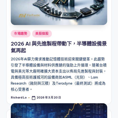
Posted
市場趨勢
美股個股
in
2026 AI 與先進製程帶動下，半導體設備景
氣再起
2026年AI算力需求推動記憶體技術迎來關鍵變革。此趨勢
引發了半導體設備與材料供應鏈的強勁上升循環。隨著台積
電與美光等大廠明確擴大資本支出以佈局先進製程與封裝，
具備極高技術護城河的設備商如ASML（光刻）、Lam
Research（蝕刻與沉積）及Teradyne（最終測試）將成為
核心受惠者。
Richard Lo
2026 年 3 月 20 日
Posted
by