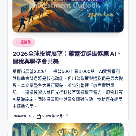
Posted
市場趨勢
in
2026全球投資展望：華爾街群雄逐鹿 AI、
關稅與聯準會共舞
華爾街展望2026年，標普500上看8,000點，AI實質獲利
與聯準會降息將是核心動能，但川普政策與通膨仍是最大變
數。本文彙整各大投行觀點，並特別整理「散戶實戰筆
記」，建議投資人將目光從科技巨頭擴散至電力、原物料等
AI基礎設施，同時保留現金與黃金應對波動，協助您在變局
中精準佈局。
Richard Lo
2025 年 12 月 1 日
Posted
by