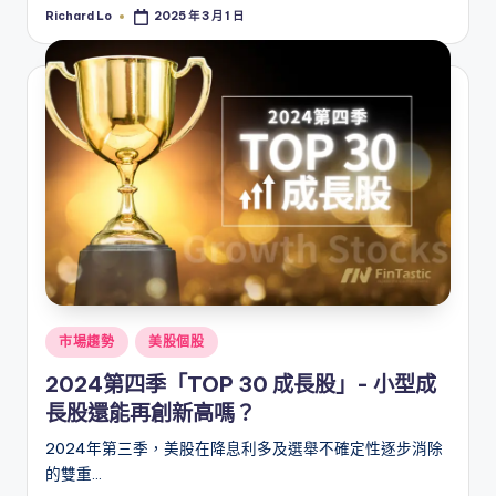
Richard Lo
2025 年 3 月 1 日
Posted
by
Posted
市場趨勢
美股個股
in
2024第四季「TOP 30 成長股」- 小型成
長股還能再創新高嗎？
2024年第三季，美股在降息利多及選舉不確定性逐步消除
的雙重…