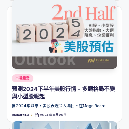
Posted
市場趨勢
in
預測2024下半年美股行情 – 多頭格局不變
與小型股崛起
自2024年以來，美股表現令人矚目。在Magnificent…
Richard Lo
2024 年 8 月 25 日
Posted
by