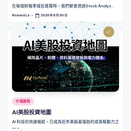
在每個財報季接近尾聲時，我們都會透過Stock Analys…
Richard Lo
2025 年 8 月 30 日
Posted
by
Posted
市場趨勢
in
AI美股投資地圖
AI 科技的快速崛起，已成為近年美股最強勁的成長驅動力之
一。…