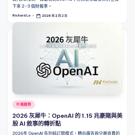
下來 2–3 個財報季。
Richard Lo
2026 年 2 月 2 日
Posted
by
Posted
市場趨勢
in
2026 灰犀牛：OpenAI 的 1.15 兆豪賭與美
股 AI 敘事的轉折點
2026年 OpenAI 告別純訂閱模式，轉向廣告與分層收費的