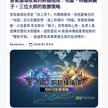
景氣循環投資的終極指南：地圖、時鐘與鏡
子，三位大師的致勝策略
景氣循環投資是「由上而下」的戰略藝術。透過愛榭克的
「地圖」定位宏觀座標、浦上邦雄的「時鐘」掌握板塊輪
動，以及霍華·馬克斯的「鏡子」控管風險心態，投資人能
建構完整的決策體系。面對當前 AI 敘事與傳統產業脫鉤的
「雙軌市場」，建議聚焦真實業績支撐的投資標的。
Richard Lo
2026 年 1 月 5 日
Posted
by