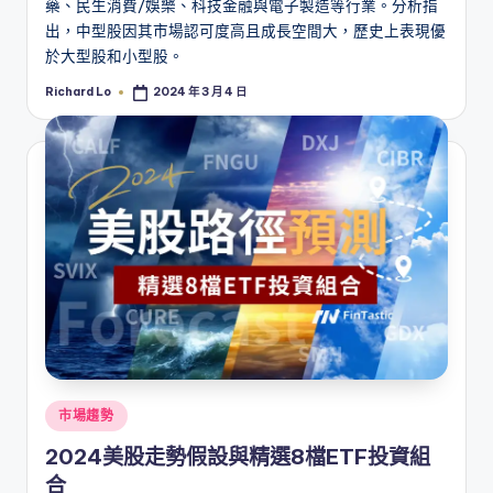
藥、民生消費/娛樂、科技金融與電子製造等行業。分析指
出，中型股因其市場認可度高且成長空間大，歷史上表現優
於大型股和小型股。
Richard Lo
2024 年 3 月 4 日
Posted
by
Posted
市場趨勢
in
2024美股走勢假設與精選8檔ETF投資組
合