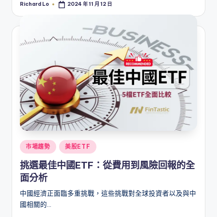
Richard Lo
2024 年 11 月 12 日
Posted
by
Posted
市場趨勢
美股ETF
in
挑選最佳中國ETF：從費用到風險回報的全
面分析
中國經濟正面臨多重挑戰，這些挑戰對全球投資者以及與中
國相關的…