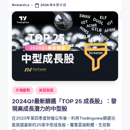
Richard Lo
2024 年 6 月 11 日
Posted
by
Posted
市場趨勢
美股個股
in
2024Q1最新篩選「TOP 25 成長股」：發
現高成長潛力的中型股
在2023年第四季度財報公布後，利用Tradingview篩選功
能挑選最新的25家中型成長股，覆蓋雲端軟體、生技製