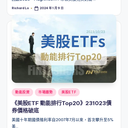
Richard Lo
2024 年 1 月 9 日
Posted
by
Posted
動能投資
市場趨勢
美股ETF
in
《美股ETF 動能排行Top20》231023債
券價格破底
美國十年期國債殖利率自2007年7月以來，首次攀升至5%
美…