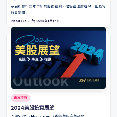
華爾街投行每年年初的股市預測，儘管準確度有限，卻為投
資者提供…
Richard Lo
2024 年 1 月 17 日
Posted
by
Posted
市場趨勢
in
2024美股投資展望
回顧2023，Magnificent 7 帶領美股完美封關 …