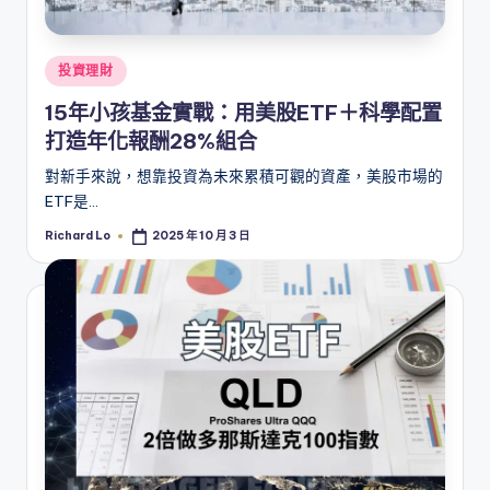
Posted
投資理財
in
15年小孩基金實戰：用美股ETF＋科學配置
打造年化報酬28%組合
對新手來說，想靠投資為未來累積可觀的資產，美股市場的
ETF是…
Richard Lo
2025 年 10 月 3 日
Posted
by