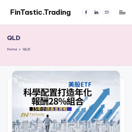
FinTastic.Trading
Facebook
LinkedIn
電
Skip
子
to
錡
郵
content
妙
件
美
QLD
股
交
Home
QLD
易