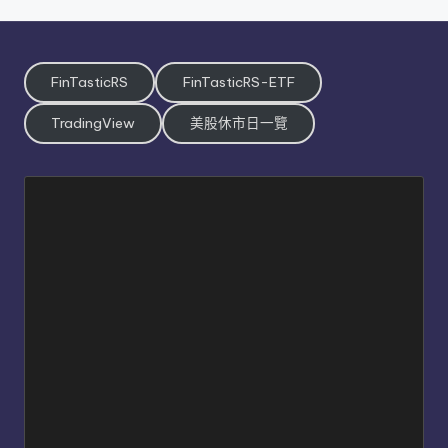
FinTasticRS
FinTasticRS-ETF
TradingView
美股休市日一覽