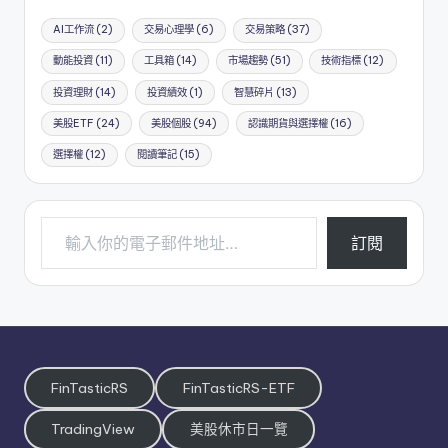
AI工作流
(2)
交易心理學
(6)
交易策略
(37)
動能投資
(11)
工具箱
(14)
市場趨勢
(51)
技術指標
(12)
投資理財
(14)
投資績效
(1)
智慧碎片
(13)
美股ETF
(24)
美股個股
(94)
認識期貨與選擇權
(16)
選擇權
(12)
閱讀筆記
(15)
輸入你的電子郵件地址…
訂閱
FinTasticRS
FinTasticRS-ETF
TradingView
美股休市日一覽