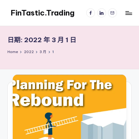
FinTastic.Trading
Facebook
LinkedIn
電
Skip
子
to
錡
郵
content
妙
件
美
日期:
2022 年 3 月 1 日
股
交
Home
2022
3 月
1
易