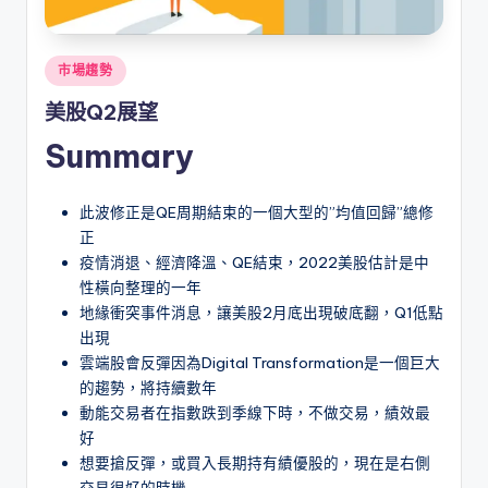
Posted
市場趨勢
in
美股Q2展望
Summary
此波修正是QE周期結束的一個大型的”均值回歸”總修
正
疫情消退、經濟降溫、QE結束，2022美股估計是中
性橫向整理的一年
地緣衝突事件消息，讓美股2月底出現破底翻，Q1低點
出現
雲端股會反彈因為Digital Transformation是一個巨大
的趨勢，將持續數年
動能交易者在指數跌到季線下時，不做交易，績效最
好
想要搶反彈，或買入長期持有績優股的，現在是右側
交易很好的時機