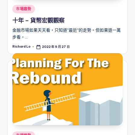
Posted
市場趨勢
in
十年 – 貨幣宏觀觀察
金融市場如果天天看，只知道"最近"的走勢。但如果退一萬
步看，…
Richard Lo
2022 年 9 月 27 日
Posted
by
Posted