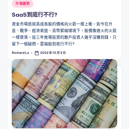
Posted
市場趨勢
in
SaaS到底行不行?
資金市場造就高成長股的價格向火箭一樣上衝，如今在升
息、戰爭、經濟衰退、貨幣緊縮環境下，股價像熄火的火箭
一樣墜落。這三年進場投資的散戶投資人幾乎沒賺到錢，只
留下一個疑問，雲端股到底行不行?
Richard Lo
2022 年 10 月 3 日
Posted
by