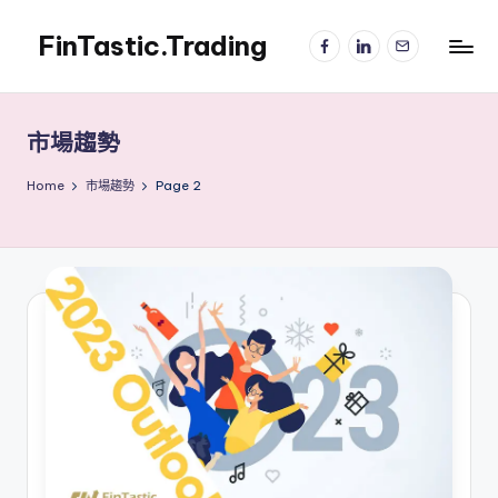
FinTastic.Trading
Facebook
LinkedIn
電
Skip
子
to
錡
郵
content
妙
件
美
市場趨勢
股
交
Home
市場趨勢
Page 2
易