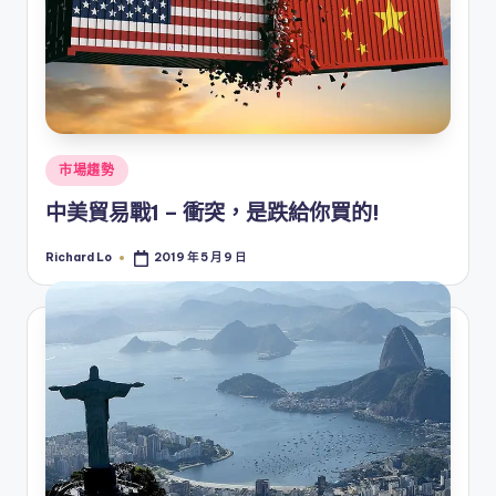
Posted
市場趨勢
in
中美貿易戰1 – 衝突，是跌給你買的!
Richard Lo
2019 年 5 月 9 日
Posted
by