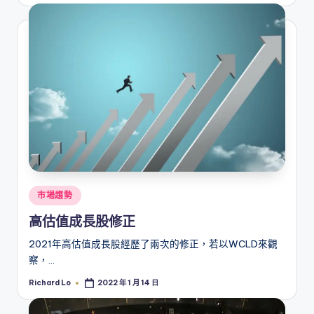
by
Posted
市場趨勢
in
高估值成長股修正
2021年高估值成長股經歷了兩次的修正，若以WCLD來觀
察，…
Richard Lo
2022 年 1 月 14 日
Posted
by