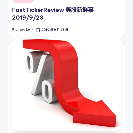
in
FastTickerReview 美股新鮮事
2019/9/23
Richard Lo
2019 年 9 月 23 日
Posted
by