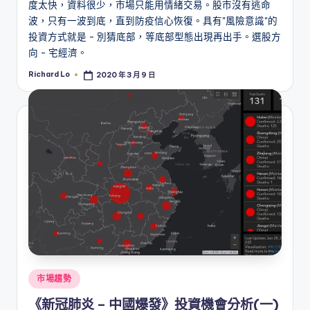
度太快，資料很少，市場只能用情緒交易。股市沒有逃命
波，只有一波到底，直到防疫信心恢復。具有"風險意識"的
投資方式就是 - 別猜底部，等底部型態出現再出手。選股方
向 - 宅經濟。
Richard Lo
2020 年 3 月 9 日
Posted
by
Posted
市場趨勢
in
《新冠肺炎 – 中國爆發》投資機會分析(一)