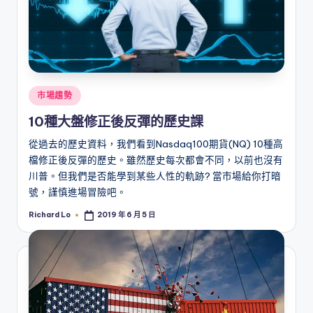
Posted
市場趨勢
in
10種大盤修正後反彈的歷史課
從過去的歷史資料，我們看到Nasdaq100期貨(NQ) 10種高
檔修正後反彈的歷史。雖然歷史每次都會不同，以前也沒有
川普。但我們是否能學到某些人性的軌跡? 當市場給你打暗
號，謹慎進場冒險吧。
Richard Lo
2019 年 6 月 5 日
Posted
by