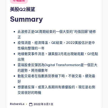
市場趨勢
in
美股Q2展望
Summary
此波修正是QE周期結束的一個大型的”均值回歸”總修
正
疫情消退、經濟降溫、QE結束，2022美股估計是中
性橫向整理的一年
地緣衝突事件消息，讓美股2月底出現破底翻，Q1低點
出現
雲端股會反彈因為Digital Transformation是一個巨大
的趨勢，將持續數年
動能交易者在指數跌到季線下時，不做交易，績效最
好
想要搶反彈，或買入長期持有績優股的，現在是右側
交易很好的時機
Richard Lo
2022 年 3 月 1 日
Posted