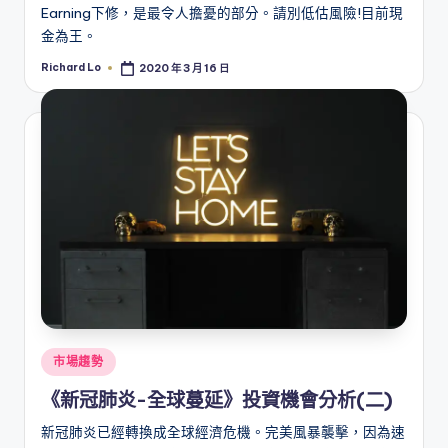
Earning下修，是最令人擔憂的部分。請別低估風險!目前現
金為王。
Richard Lo
2020 年 3 月 16 日
Posted
by
Posted
市場趨勢
in
《新冠肺炎-全球蔓延》投資機會分析(二)
新冠肺炎已經轉換成全球經濟危機。完美風暴襲擊，因為速