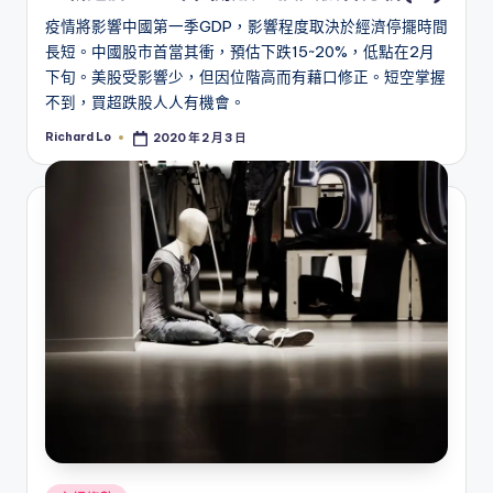
疫情將影響中國第一季GDP，影響程度取決於經濟停擺時間
長短。中國股市首當其衝，預估下跌15~20%，低點在2月
下旬。美股受影響少，但因位階高而有藉口修正。短空掌握
不到，買超跌股人人有機會。
Richard Lo
2020 年 2 月 3 日
Posted
by