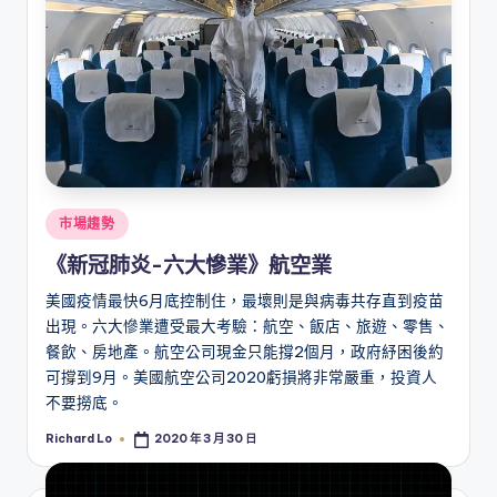
Posted
市場趨勢
in
《新冠肺炎-六大慘業》航空業
美國疫情最快6月底控制住，最壞則是與病毒共存直到疫苗
出現。六大慘業遭受最大考驗：航空、飯店、旅遊、零售、
餐飲、房地產。航空公司現金只能撐2個月，政府紓困後約
可撐到9月。美國航空公司2020虧損將非常嚴重，投資人
不要撈底。
Richard Lo
2020 年 3 月 30 日
Posted
by