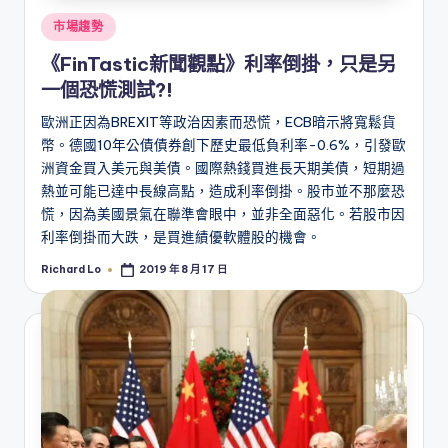
Posted
市場趨勢
in
《FinTastic新聞觀點》利率倒掛，只是另
一個恐慌測試?!
歐洲正因為BREXIT等政治因素而恐慌，ECB暗示將寬鬆貨
幣。德國10年公債債券創下歷史最低負利率-0.6%，引發歐
洲資金買入美元與美債。國際熱錢買進長天期美債，短期過
熱並可能已達中長線高點，造成利率倒掛。股市並不那麼恐
慌，因為美國景氣在聯準會眼中，並非全面惡化。若股市因
利率倒掛而大跌，是買進績優軟體股的機會。
Richard Lo
2019 年 8 月 17 日
Posted
by