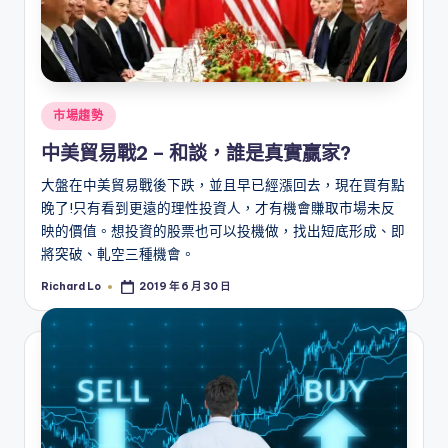
Posted
市場趨勢
in
中美貿易戰2 – 和談，誰是真實贏家?
大盤在中美貿易戰後下跌，並且早已經漲回去，現在買有點
晚了!只有看到更遠的理性投資人，才有機會賺取市場未反
映的價值。想投資的股票也可以投機做，找出短底形成、即
將突破、軋空三種機會。
Richard Lo
2019 年 6 月 30 日
Posted
by