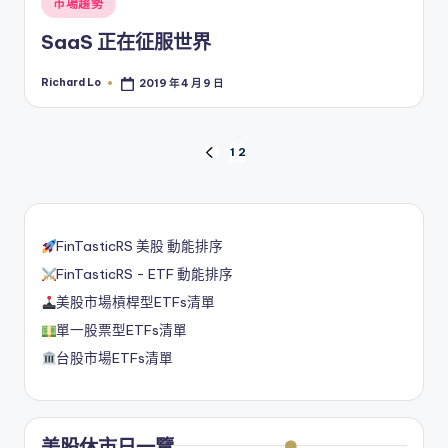
Posted
市場趨勢
in
SaaS 正在征服世界
Richard Lo
2019 年 4 月 9 日
Posted
by
文
1
2
PREVIOUS
PAGE
章
分
FinTasticRS 美股 動能排序
頁
FinTasticRS - ETF 動能排序
美股市場槓桿型ETFs清單
單一股票型ETFs清單
台股市場ETFs清單
美股休市日一覽