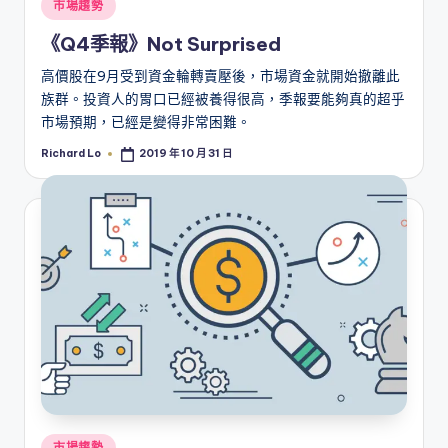
Posted
市場趨勢
in
《Q4季報》Not Surprised
高價股在9月受到資金輪轉賣壓後，市場資金就開始撤離此
族群。投資人的胃口已經被養得很高，季報要能夠真的超乎
市場預期，已經是變得非常困難。
Richard Lo
2019 年 10 月 31 日
Posted
by
Posted
市場趨勢