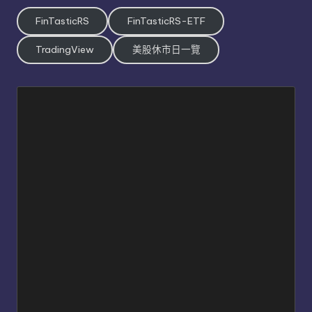
FinTasticRS
FinTasticRS-ETF
TradingView
美股休市日一覽