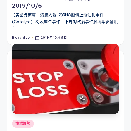
2019/10/6
1)美國券商零手續費大戰, 2)RNG股價上漲催化事件
(Catalyst) , 3)灰犀牛事件 - 下周的政治事件將密集影響股
市
Richard Lo
2019 年 10 月 6 日
Posted
by
Posted
市場趨勢
in