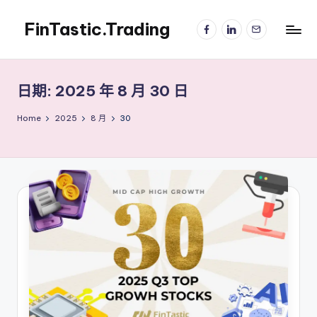
FinTastic.Trading
Facebook
LinkedIn
電
Skip
子
to
錡
郵
content
妙
件
美
日期:
2025 年 8 月 30 日
股
交
Home
2025
8 月
30
易