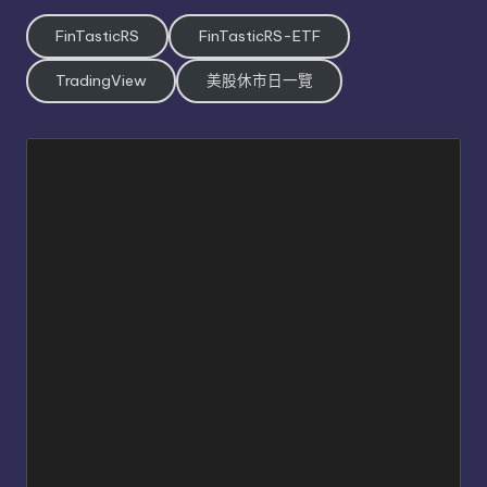
FinTasticRS
FinTasticRS-ETF
TradingView
美股休市日一覽