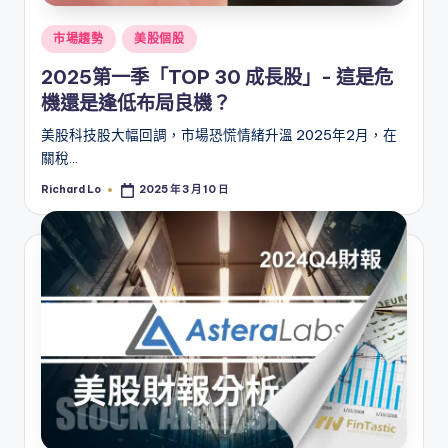
Posted
市場趨勢
美股個股
in
2025第一季「TOP 30 成長股」- 這是危
機還是逢低布局良機？
美股科技股大幅回調，市場恐慌情緒升溫 2025年2月，在
關稅…
Richard Lo
2025 年 3 月 10 日
Posted
by