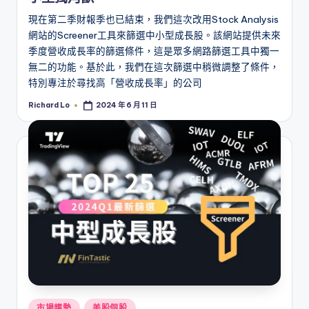
現在第二季財報季也已結束，我們這次改用Stock Analysis
網站的Screener工具來篩選中小型成長股。該網站提供未來
季度營收成長率的篩選條件，這是眾多網路篩選工具中獨一
無二的功能。基於此，我們在這次篩選中稍微調整了條件，
特別專注於尋找高「營收成長率」的公司
Richard Lo
2024 年 6 月 11 日
Posted
by
Posted
市場趨勢
美股個股