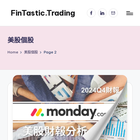
FinTastic.Trading
Facebook
LinkedIn
電
Skip
子
to
錡
郵
content
妙
件
美
美股個股
股
交
Home
美股個股
Page 2
易