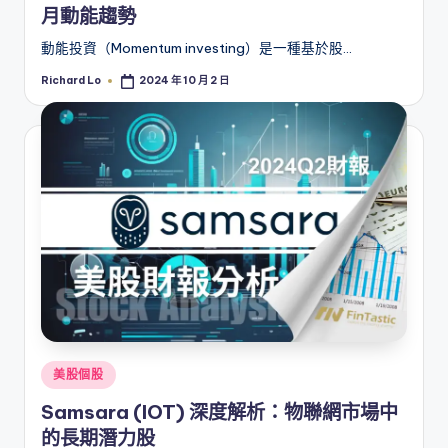
月動能趨勢
動能投資（Momentum investing）是一種基於股…
Richard Lo
2024 年 10 月 2 日
Posted
by
Posted
美股個股
in
Samsara (IOT) 深度解析：物聯網市場中
的長期潛力股