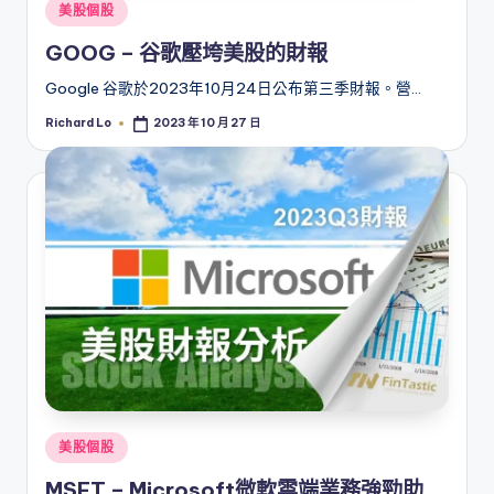
Posted
美股個股
in
GOOG – 谷歌壓垮美股的財報
Google 谷歌於2023年10月24日公布第三季財報。營…
Richard Lo
2023 年 10 月 27 日
Posted
by
Posted
美股個股
in
MSFT – Microsoft微軟雲端業務強勁助