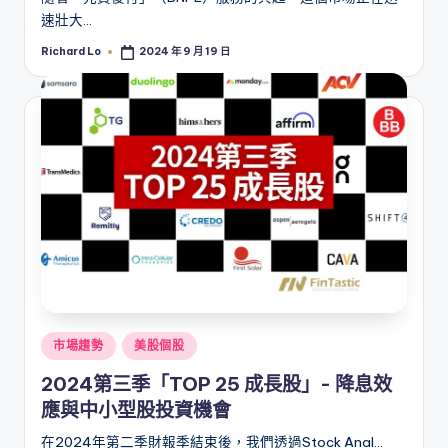
速壯大…
Richard Lo
2024 年 9 月 19 日
Posted
by
Posted
市場趨勢
美股個股
in
2024第三季「TOP 25 成長股」- 降息效
應與中小型股投資機會
在2024年第二季財報季結束後，我們透過Stock Anal…