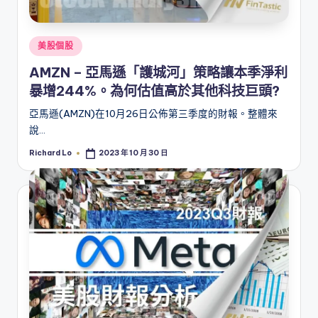
Posted
美股個股
in
AMZN – 亞馬遜「護城河」策略讓本季淨利
暴增244%。為何估值高於其他科技巨頭?
亞馬遜(AMZN)在10月26日公佈第三季度的財報。整體來
說…
Richard Lo
2023 年 10 月 30 日
Posted
by