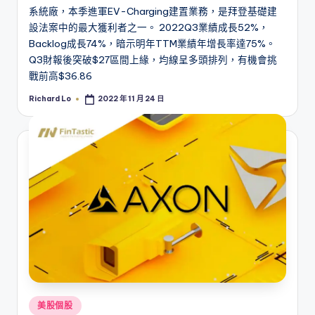
系統廠，本季進軍EV-Charging建置業務，是拜登基礎建
設法案中的最大獲利者之一。 2022Q3業績成長52%，
Backlog成長74%，暗示明年TTM業績年增長率達75%。
Q3財報後突破$27區間上緣，均線呈多頭排列，有機會挑
戰前高$36.86
Richard Lo
2022 年 11 月 24 日
Posted
by
Posted
美股個股