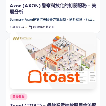
in
Axon (AXON) 警察科技化的訂閱服務 – 美
股分析
Summary Axon是提供美國警方電擊槍、隨身錄影、行車…
Richard Lo
2022 年 11 月 21 日
Posted
by
Posted
美股個股
in
Toast (TOST) – 餐飲業雲端軟體與金流服