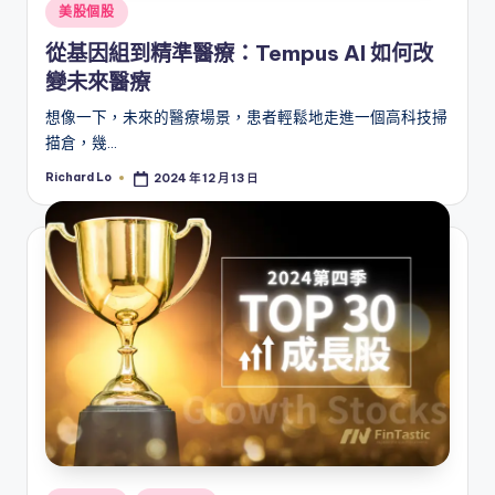
Posted
美股個股
in
從基因組到精準醫療：Tempus AI 如何改
變未來醫療
想像一下，未來的醫療場景，患者輕鬆地走進一個高科技掃
描倉，幾…
Richard Lo
2024 年 12 月 13 日
Posted
by