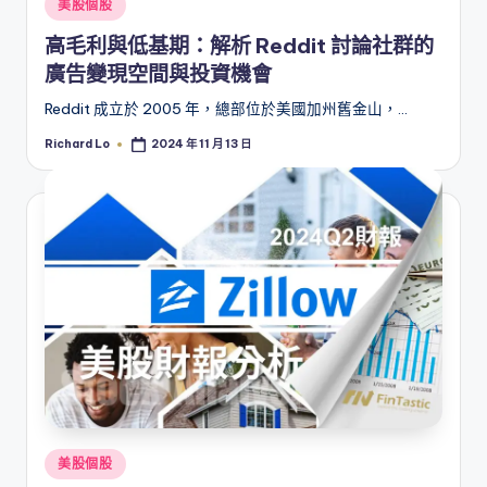
Posted
美股個股
in
高毛利與低基期：解析 Reddit 討論社群的
廣告變現空間與投資機會
Reddit 成立於 2005 年，總部位於美國加州舊金山，…
Richard Lo
2024 年 11 月 13 日
Posted
by
Posted
美股個股
in