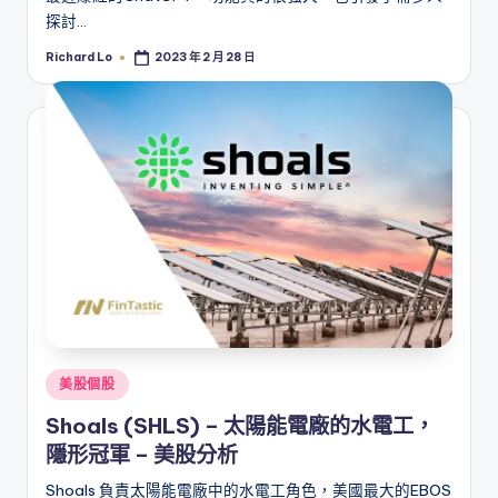
探討…
Richard Lo
2023 年 2 月 28 日
Posted
by
Posted
美股個股
in
Shoals (SHLS) – 太陽能電廠的水電工，
隱形冠軍 – 美股分析
Shoals 負責太陽能電廠中的水電工角色，美國最大的EBOS