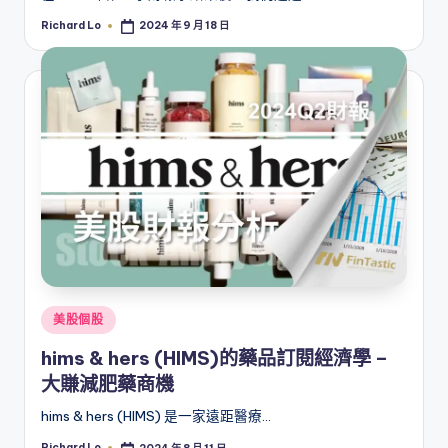
Richard Lo
2024 年 9 月 18 日
Posted
by
Posted
美股個股
in
hims & hers (HIMS)的藥品訂閱經濟學 –
大賺減肥藥商機
hims & hers (HIMS) 是一家遠距醫療…
Richard Lo