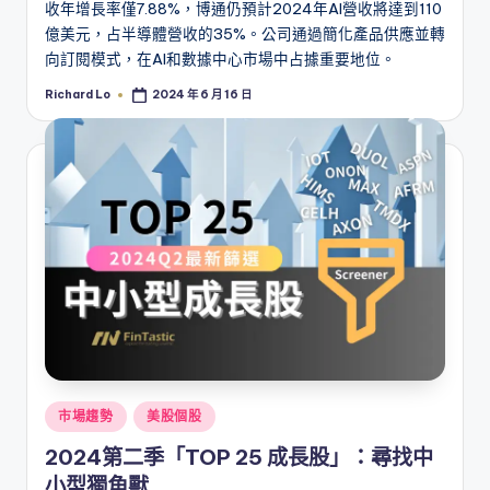
收年增長率僅7.88%，博通仍預計2024年AI營收將達到110
億美元，占半導體營收的35%。公司通過簡化產品供應並轉
向訂閱模式，在AI和數據中心市場中占據重要地位。
Richard Lo
2024 年 6 月 16 日
Posted
by
Posted
市場趨勢
美股個股
in
2024第二季「TOP 25 成長股」：尋找中
小型獨角獸