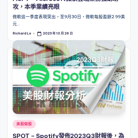
攻，本季業績亮眼
微軟這一季度表現突出，至9月30日，微軟每股盈餘2.99美
元…
Richard Lo
2023 年 10 月 26 日
Posted
by
Posted
美股個股
in
SPOT – Spotify發佈2023Q3財報後，為