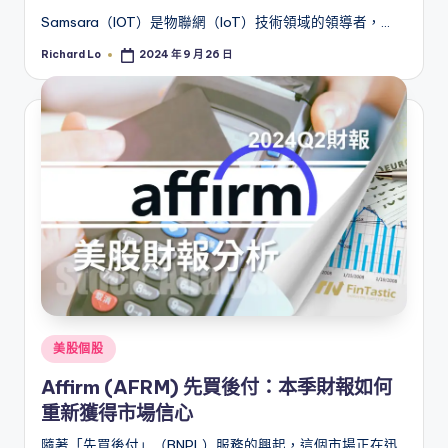
Samsara（IOT）是物聯網（IoT）技術領域的領導者，…
Richard Lo
2024 年 9 月 26 日
Posted
by
Posted
美股個股
in
Affirm (AFRM) 先買後付：本季財報如何
重新獲得市場信心
隨著「先買後付」（BNPL）服務的興起，這個市場正在迅