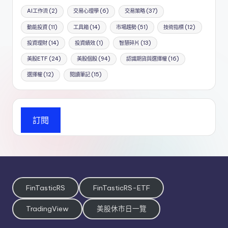
AI工作流
(2)
交易心理學
(6)
交易策略
(37)
動能投資
(11)
工具箱
(14)
市場趨勢
(51)
技術指標
(12)
投資理財
(14)
投資績效
(1)
智慧碎片
(13)
美股ETF
(24)
美股個股
(94)
認識期貨與選擇權
(16)
選擇權
(12)
閱讀筆記
(15)
訂閱
FinTasticRS
FinTasticRS-ETF
TradingView
美股休市日一覽