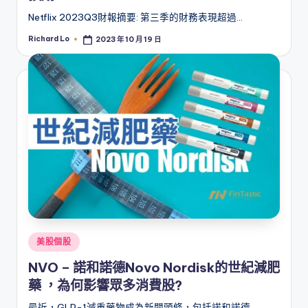
Netflix 2023Q3財報摘要: 第三季的財務表現超過…
Richard Lo
2023 年 10 月 19 日
Posted
by
Posted
美股個股
in
NVO – 諾和諾德Novo Nordisk的世紀減肥
藥 ，為何影響眾多消費股?
最近，GLP-1減重藥物成為新聞頭條，包括諾和諾德