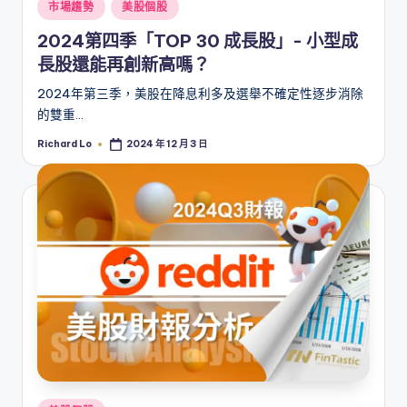
Posted
市場趨勢
美股個股
in
2024第四季「TOP 30 成長股」- 小型成
長股還能再創新高嗎？
2024年第三季，美股在降息利多及選舉不確定性逐步消除
的雙重…
Richard Lo
2024 年 12 月 3 日
Posted
by