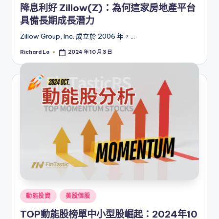
降息利好 Zillow(Z)：為何這家房地產平台
具備長期成長潛力
Zillow Group, Inc. 成立於 2006 年，…
Richard Lo
2024 年 10 月 3 日
Posted
by
Posted
動能投資
美股個股
in
TOP動能股榜單中小型股崛起：2024年10