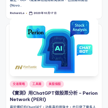
(Novo…
Richard Lo
2023 年 10 月 17 日
Posted
by
Posted
交易策略
工具箱
美股個股
in
《實測》用ChatGPT做股票分析 – Perion
Network (PERI)
最近爆紅的ChatGPT，功能真的很強大，也引發了需多人