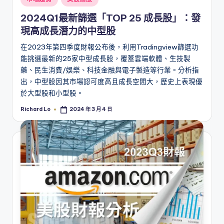
in
2024Q1最新篩選「TOP 25 成長股」：發
現高成長潛力的中型股
在2023年第四季度財報公布後，利用Tradingview篩選功
能挑選最新的25家中型成長股，覆蓋雲端軟體、生技製
藥、民生消費/娛樂、科技金融與電子製造等行業。分析指
出，中型股因其市場認可度高且成長空間大，歷史上表現優
於大型股和小型股。
Richard Lo
2024 年 3 月 4 日
Posted
by