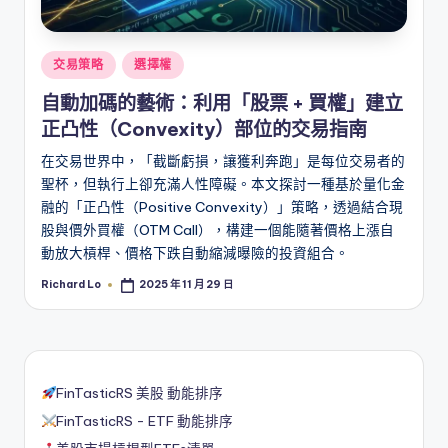
Posted
交易策略
選擇權
in
自動加碼的藝術：利用「股票 + 買權」建立
正凸性（Convexity）部位的交易指南
在交易世界中，「截斷虧損，讓獲利奔跑」是每位交易者的
聖杯，但執行上卻充滿人性障礙。本文探討一種基於量化金
融的「正凸性（Positive Convexity）」策略，透過結合現
股與價外買權（OTM Call），構建一個能隨著價格上漲自
動放大槓桿、價格下跌自動縮減曝險的投資組合。
Richard Lo
2025 年 11 月 29 日
Posted
by
FinTasticRS 美股 動能排序
FinTasticRS - ETF 動能排序