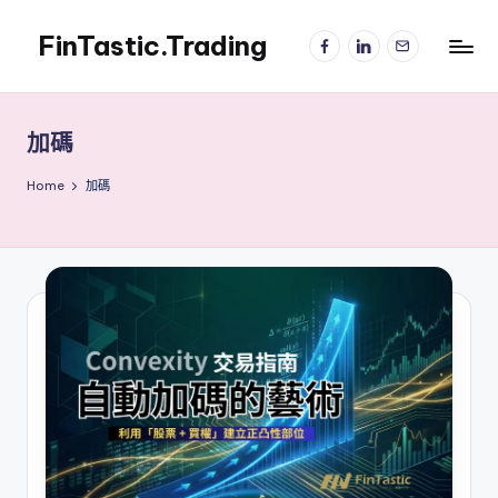
FinTastic.Trading
Facebook
LinkedIn
電
Skip
子
to
錡
郵
content
妙
件
美
加碼
股
交
Home
加碼
易