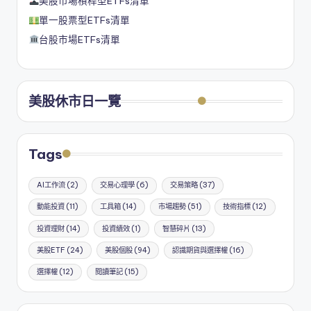
美股市場槓桿型ETFs清單
單一股票型ETFs清單
台股市場ETFs清單
美股休市日一覽
Tags
AI工作流
(2)
交易心理學
(6)
交易策略
(37)
動能投資
(11)
工具箱
(14)
市場趨勢
(51)
技術指標
(12)
投資理財
(14)
投資績效
(1)
智慧碎片
(13)
美股ETF
(24)
美股個股
(94)
認識期貨與選擇權
(16)
選擇權
(12)
閱讀筆記
(15)