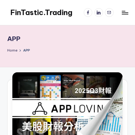
FinTastic.Trading
Facebook
LinkedIn
電
Skip
子
to
錡
郵
content
妙
件
美
APP
股
交
Home
APP
易