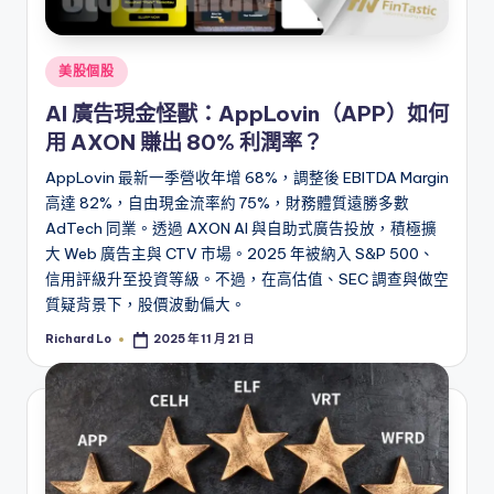
Posted
美股個股
in
AI 廣告現金怪獸：AppLovin（APP）如何
用 AXON 賺出 80% 利潤率？
AppLovin 最新一季營收年增 68%，調整後 EBITDA Margin
高達 82%，自由現金流率約 75%，財務體質遠勝多數
AdTech 同業。透過 AXON AI 與自助式廣告投放，積極擴
大 Web 廣告主與 CTV 市場。2025 年被納入 S&P 500、
信用評級升至投資等級。不過，在高估值、SEC 調查與做空
質疑背景下，股價波動偏大。
Richard Lo
2025 年 11 月 21 日
Posted
by