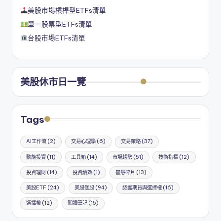
美股市場槓桿型ETFs清單
單一股票型ETFs清單
台股市場ETFs清單
美股休市日一覽
Tags
AI工作流
(2)
交易心理學
(6)
交易策略
(37)
動能投資
(11)
工具箱
(14)
市場趨勢
(51)
技術指標
(12)
投資理財
(14)
投資績效
(1)
智慧碎片
(13)
美股ETF
(24)
美股個股
(94)
認識期貨與選擇權
(16)
選擇權
(12)
閱讀筆記
(15)