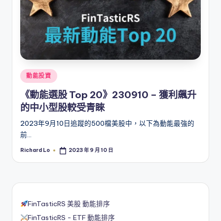
Posted
動能投資
in
《動能選股 Top 20》230910 – 獲利飆升
的中小型股較受青睞
2023年9月10日追蹤的500檔美股中，以下為動能最強的
前…
Richard Lo
2023 年 9 月 10 日
Posted
by
FinTasticRS 美股 動能排序
FinTasticRS - ETF 動能排序