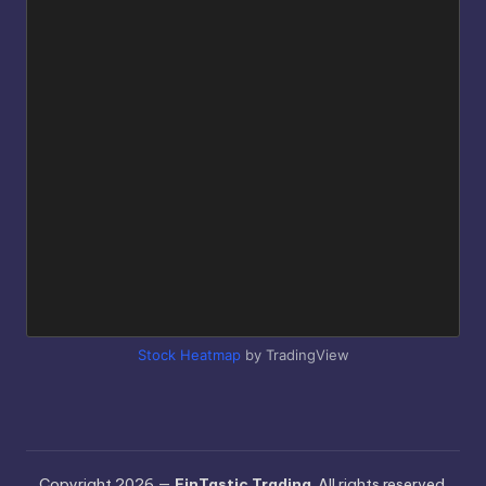
Stock Heatmap
by TradingView
Copyright 2026 —
FinTastic.Trading
. All rights reserved.