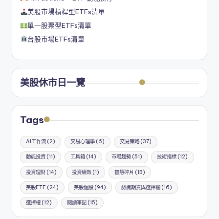
美股市場槓桿型ETFs清單
單一股票型ETFs清單
台股市場ETFs清單
美股休市日一覽
Tags
AI工作流
(2)
交易心理學
(6)
交易策略
(37)
動能投資
(11)
工具箱
(14)
市場趨勢
(51)
技術指標
(12)
投資理財
(14)
投資績效
(1)
智慧碎片
(13)
美股ETF
(24)
美股個股
(94)
認識期貨與選擇權
(16)
選擇權
(12)
閱讀筆記
(15)