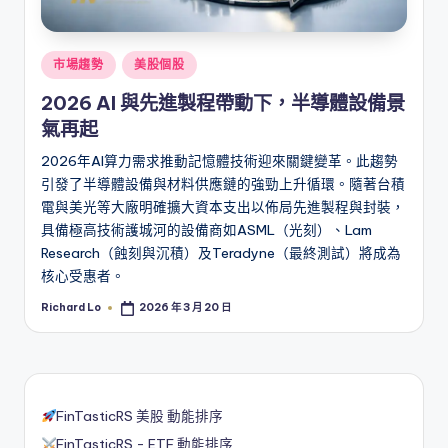
Posted
市場趨勢
美股個股
in
2026 AI 與先進製程帶動下，半導體設備景
氣再起
2026年AI算力需求推動記憶體技術迎來關鍵變革。此趨勢
引發了半導體設備與材料供應鏈的強勁上升循環。隨著台積
電與美光等大廠明確擴大資本支出以佈局先進製程與封裝，
具備極高技術護城河的設備商如ASML（光刻）、Lam
Research（蝕刻與沉積）及Teradyne（最終測試）將成為
核心受惠者。
Richard Lo
2026 年 3 月 20 日
Posted
by
FinTasticRS 美股 動能排序
FinTasticRS - ETF 動能排序