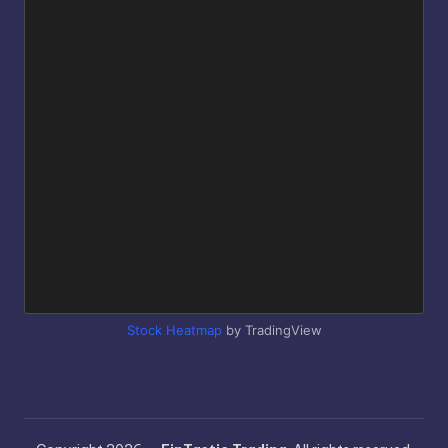
Stock Heatmap
by TradingView