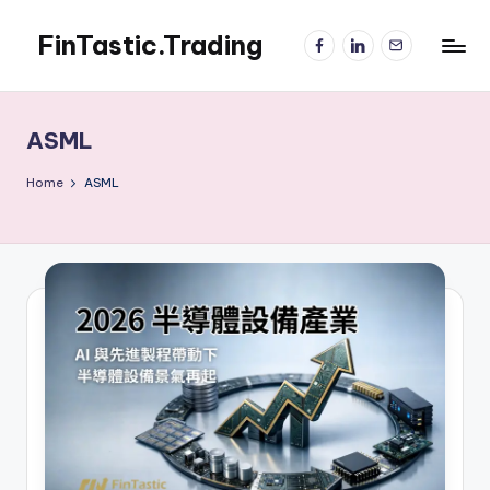
FinTastic.Trading
Facebook
LinkedIn
電
Skip
子
to
錡
郵
content
妙
件
美
ASML
股
交
Home
ASML
易