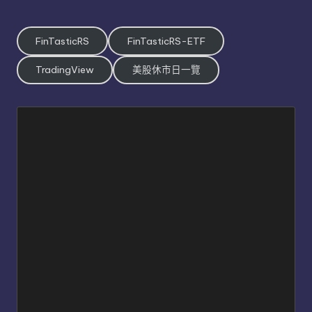
FinTasticRS
FinTasticRS-ETF
TradingView
美股休市日一覽