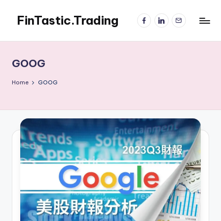
FinTastic.Trading
Facebook
LinkedIn
電
Skip
子
to
錡
郵
content
妙
件
美
GOOG
股
交
Home
GOOG
易