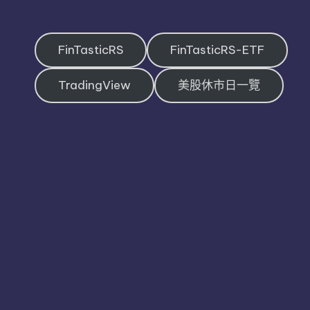
FinTasticRS
FinTasticRS-ETF
TradingView
美股休市日一覽