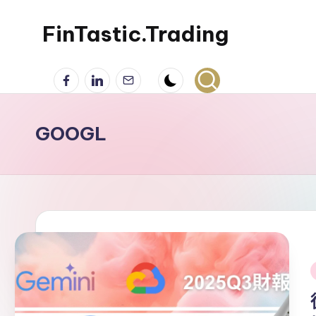
FinTastic.Trading
Skip
to
錡
Facebook
LinkedIn
電
content
妙
子
美
郵
股
件
GOOGL
交
易
i