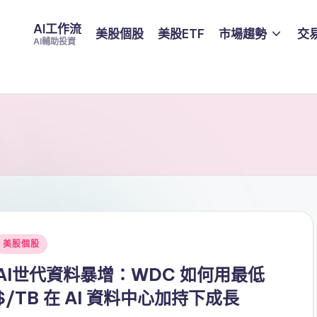
AI工作流
美股個股
美股ETF
市場趨勢
交
AI輔助投資
Posted
美股個股
n
AI世代資料暴增：WDC 如何用最低
$/TB 在 AI 資料中心加持下成長