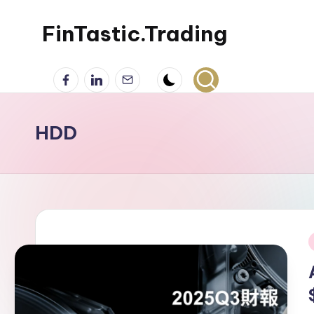
FinTastic.Trading
Skip
to
錡
Facebook
LinkedIn
電
content
妙
子
美
郵
股
件
HDD
交
易
i