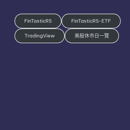
FinTasticRS
FinTasticRS-ETF
TradingView
美股休市日一覽