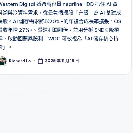
Western Digital 透過高容量 nearline HDD 抓住 AI 資
料湖與冷資料需求，從景氣循環股「升級」為 AI 基建成
長股。AI 儲存需求將以20%+的年複合成長率擴張。Q3
營收年增 27%+、營運利潤翻倍。並用分拆 SNDK 降槓
桿、啟動回購與股利。WDC 可被視為「AI 儲存核心持
股」。
2025 年 11 月 18 日
Richard Lo
osted
y