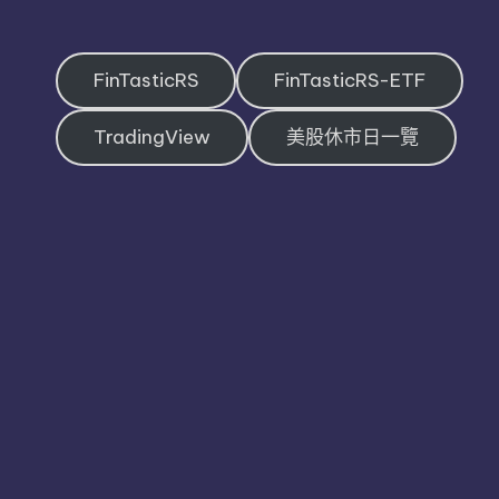
FinTasticRS
FinTasticRS-ETF
TradingView
美股休市日一覽