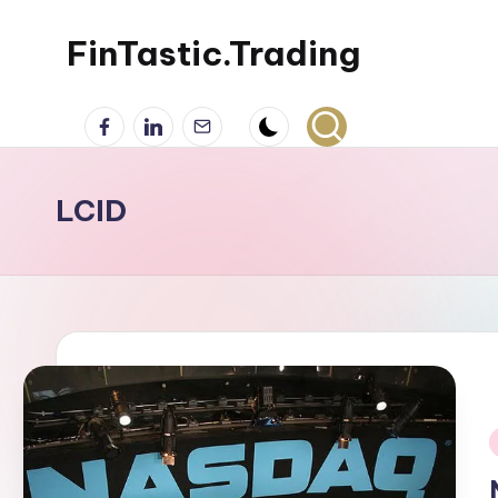
FinTastic.Trading
Skip
to
錡
Facebook
LinkedIn
電
content
妙
子
美
郵
股
件
LCID
交
易
i