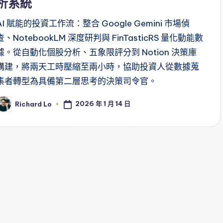
析系統
AI 賦能的投資工作流：整合 Google Gemini 市場偵
查、NotebookLM 深度研判與 FinTasticRS 量化動能數
據。從自動化個股分析、五象限評分到 Notion 決策庫
構建，將兩天工時壓縮至兩小時，協助投資人從數據蒐
集者轉型為具備第二層思考的決策司令官。
2026 年 1 月 14 日
Richard Lo
osted
y