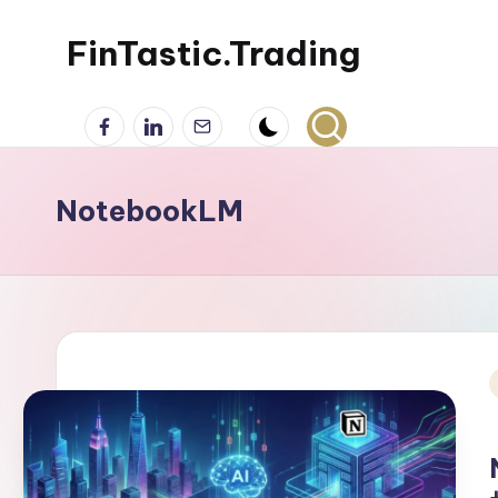
FinTastic.Trading
Skip
to
錡
Facebook
LinkedIn
電
content
妙
子
美
郵
股
件
NotebookLM
交
易
i