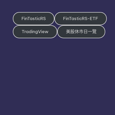
FinTasticRS
FinTasticRS-ETF
TradingView
美股休市日一覽