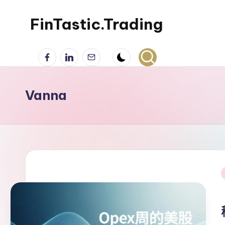
FinTastic.Trading
Skip
to
錡
Facebook
LinkedIn
電
content
妙
子
美
郵
股
件
Vanna
交
易
i