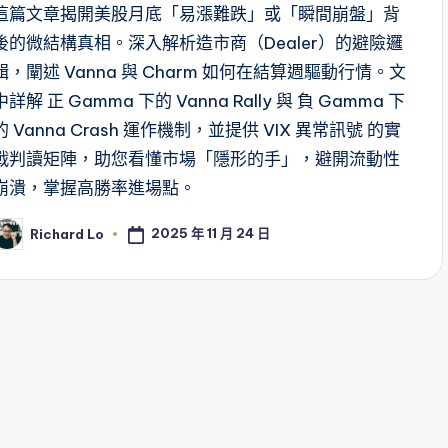
這篇文章揭開美股月底「易漲難跌」或「瞬間崩盤」背
後的微結構真相。深入解析造市商（Dealer）的避險邏
輯，闡述 Vanna 與 Charm 如何在結算週驅動行情。文
中詳解 正 Gamma 下的 Vanna Rally 與 負 Gamma 下
的 Vanna Crash 運作機制，並提供 VIX 異常訊號 的實
戰判讀矩陣，助您看懂市場「隱形的手」，避開流動性
崩潰，掌握高勝率進場點。
2025 年 11 月 24 日
Richard Lo
osted
y