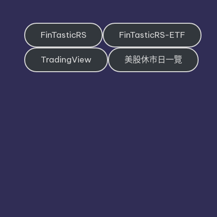
FinTasticRS
FinTasticRS-ETF
TradingView
美股休市日一覽