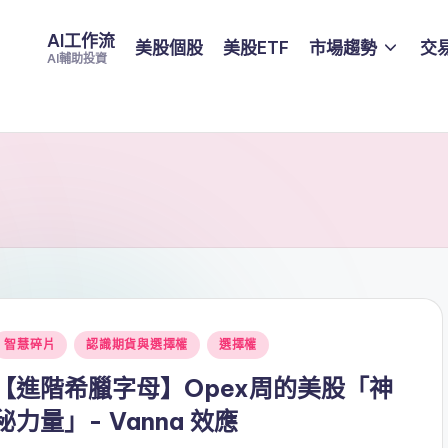
AI工作流
美股個股
美股ETF
市場趨勢
交
AI輔助投資
Posted
智慧碎片
認識期貨與選擇權
選擇權
n
【進階希臘字母】Opex周的美股「神
秘力量」- Vanna 效應