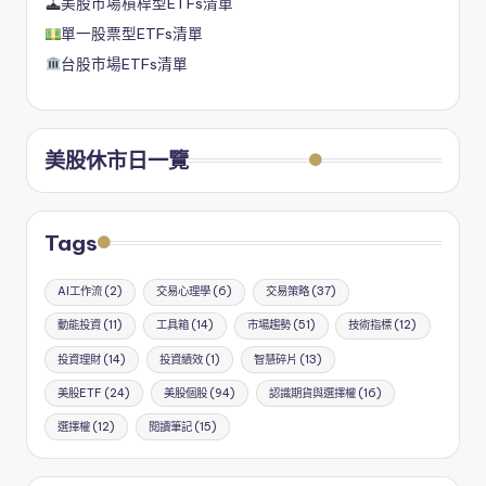
美股市場槓桿型ETFs清單
單一股票型ETFs清單
台股市場ETFs清單
美股休市日一覽
Tags
AI工作流
(2)
交易心理學
(6)
交易策略
(37)
動能投資
(11)
工具箱
(14)
市場趨勢
(51)
技術指標
(12)
投資理財
(14)
投資績效
(1)
智慧碎片
(13)
美股ETF
(24)
美股個股
(94)
認識期貨與選擇權
(16)
選擇權
(12)
閱讀筆記
(15)