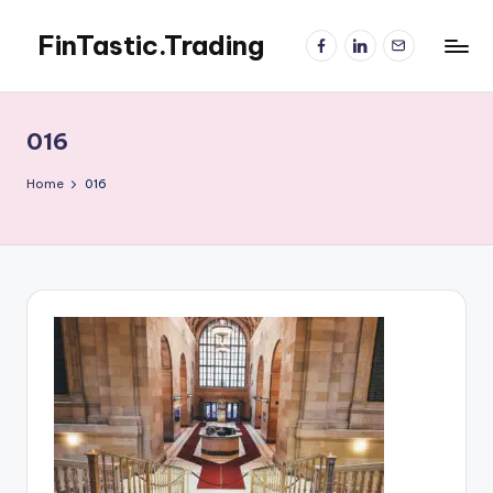
FinTastic.Trading
Facebook
LinkedIn
電
Skip
子
to
錡
郵
content
妙
件
美
016
股
交
Home
016
易