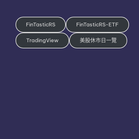
FinTasticRS
FinTasticRS-ETF
TradingView
美股休市日一覽