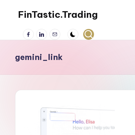
FinTastic.Trading
Skip
to
錡
Facebook
LinkedIn
電
content
妙
子
美
郵
股
件
gemini_link
交
易