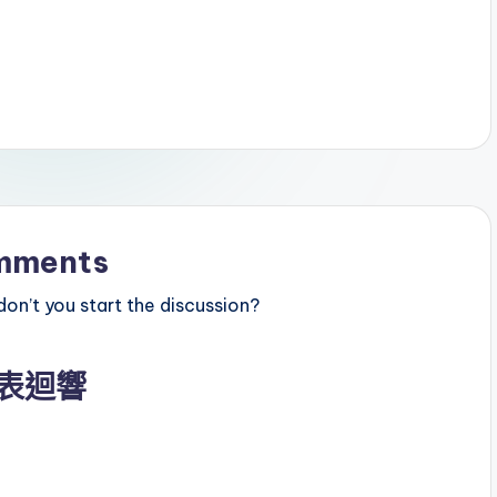
mments
n’t you start the discussion?
表迴響