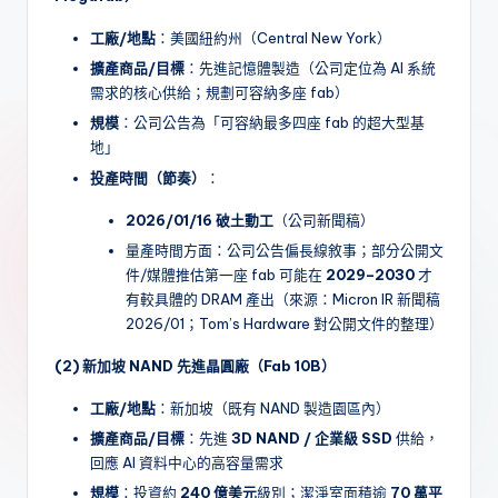
工廠/地點
：美國紐約州（Central New York）
擴產商品/目標
：先進記憶體製造（公司定位為 AI 系統
需求的核心供給；規劃可容納多座 fab）
規模
：公司公告為「可容納最多四座 fab 的超大型基
地」
投產時間（節奏）
：
2026/01/16 破土動工
（公司新聞稿）
量產時間方面：公司公告偏長線敘事；部分公開文
件/媒體推估第一座 fab 可能在
2029–2030
才
有較具體的 DRAM 產出（來源：Micron IR 新聞稿
2026/01；Tom’s Hardware 對公開文件的整理）
(2) 新加坡 NAND 先進晶圓廠（Fab 10B）
工廠/地點
：新加坡（既有 NAND 製造園區內）
擴產商品/目標
：先進
3D NAND / 企業級 SSD
供給，
回應 AI 資料中心的高容量需求
規模
：投資約
240 億美元
級別；潔淨室面積逾
70 萬平