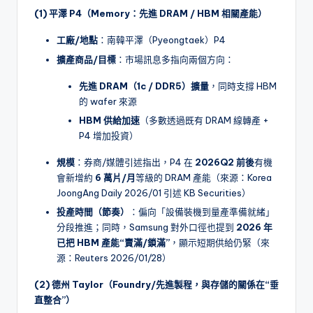
(1) 平澤 P4（Memory：先進 DRAM / HBM 相關產能）
工廠/地點
：南韓平澤（Pyeongtaek）P4
擴產商品/目標
：市場訊息多指向兩個方向：
先進 DRAM（1c / DDR5）擴量
，同時支撐 HBM
的 wafer 來源
HBM 供給加速
（多數透過既有 DRAM 線轉產 +
P4 增加投資）
規模
：券商/媒體引述指出，P4 在
2026Q2 前後
有機
會新增約
6 萬片/月
等級的 DRAM 產能（來源：Korea
JoongAng Daily 2026/01 引述 KB Securities）
投產時間（節奏）
：偏向「設備裝機到量產準備就緒」
分段推進；同時，Samsung 對外口徑也提到
2026 年
已把 HBM 產能“賣滿/鎖滿”
，顯示短期供給仍緊（來
源：Reuters 2026/01/28）
(2) 德州 Taylor（Foundry/先進製程，與存儲的關係在“垂
直整合”）