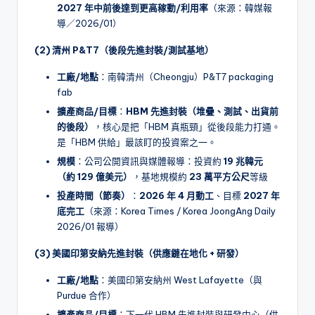
2027 年中前後達到更高稼動/利用率
（來源：韓媒報
導／2026/01）
(2) 清州 P&T7（後段先進封裝/測試基地）
工廠/地點
：南韓清州（Cheongju）P&T7 packaging
fab
擴產商品/目標
：
HBM 先進封裝（堆疊、測試、出貨前
的後段）
，核心是把「HBM 真瓶頸」從後段能力打通。
是「HBM 供給」最該盯的投資案之一。
規模
：公司公開資訊與媒體報導：投資約
19 兆韓元
（約 129 億美元）
，基地規模約
23 萬平方公尺
等級
投產時間（節奏）
：
2026 年 4 月動工
、目標
2027 年
底完工
（來源：Korea Times / Korea JoongAng Daily
2026/01 報導）
(3) 美國印第安納先進封裝（供應鏈在地化 + 研發）
工廠/地點
：美國印第安納州 West Lafayette（與
Purdue 合作）
擴產商品/目標
：下一代 HBM 先進封裝與研發中心（供