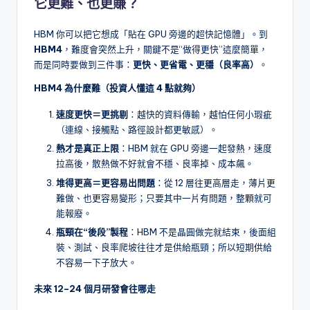
它更難、也更賺？
HBM 你可以把它想成「貼在 GPU 旁邊的超快記憶體」。到
HBM4
，難度會突然上升，關鍵不是“做得更快”這麼簡單，
而是同時要做到三件事：
更快、更省電、更穩（良率高）
。
HBM4 為什麼難（投資人懂這 4 點就夠）
速度更快＝更挑剔
：越快的資料傳輸，越怕任何小瑕疵
（連線、接觸點、路徑設計都更敏感）。
熱才是真正上限
：HBM 就在 GPU 旁邊一起發熱，速度
拉高後，散熱做不好就會不穩、良率掉、成本飆。
堆得更高＝更容易出問題
：從 12 層往更高層走，薄片更
難做、也更容易變形；只要其中一片有問題，整顆就可
能報廢。
瓶頸在“後段”製程
：HBM 不是晶圓做完就結束，後面組
裝、測試、良率爬坡往往才是供給瓶頸；所以短期供給
不容易一下子放大。
未來 12–24 個月研發會往哪走