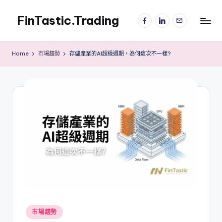
FinTastic.Trading
Facebook
LinkedIn
電
Skip
子
to
錡
郵
content
妙
件
Home
市場趨勢
存儲產業的AI超級週期，為何這次不一樣?
美
股
交
易
Posted
市場趨勢
in