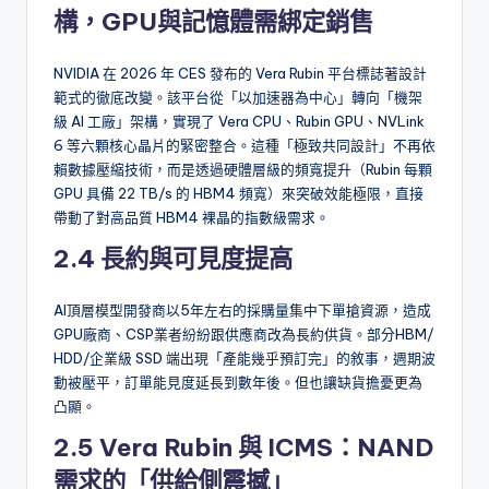
構，GPU與記憶體需綁定銷售
NVIDIA 在 2026 年 CES 發布的 Vera Rubin 平台標誌著設計
範式的徹底改變。該平台從「以加速器為中心」轉向「機架
級 AI 工廠」架構，實現了 Vera CPU、Rubin GPU、NVLink
6 等六顆核心晶片的緊密整合。這種「極致共同設計」不再依
賴數據壓縮技術，而是透過硬體層級的頻寬提升（Rubin 每顆
GPU 具備 22 TB/s 的 HBM4 頻寬）來突破效能極限，直接
帶動了對高品質 HBM4 裸晶的指數級需求。
2.4 長約與可見度提高
AI頂層模型開發商以5年左右的採購量集中下單搶資源，造成
GPU廠商、CSP業者紛紛跟供應商改為長約供貨。部分HBM/
HDD/企業級 SSD 端出現「產能幾乎預訂完」的敘事，週期波
動被壓平，訂單能見度延長到數年後。但也讓缺貨擔憂更為
凸顯。
2.5 Vera Rubin 與 ICMS：NAND
需求的「供給側震撼」