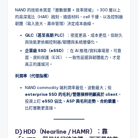
NAND 的技術本質是「層數競賽 + 良率爬坡」。300 層以上
的高深寬比（HAR）蝕刻、通道材料、cell 干擾、以及控制器
韌體（寫入放大、壽命管理）決定成本曲線。
QLC（甚至長期 PLC）
：密度更高、成本更低，但耐久
與效能更依賴控制器/韌體與系統層優化。
企業級 SSD（eSSD）
：在 AI 推理/資料庫場景，可靠
度、資料保護（E2E）、一致性延遲與韌體能力，才是
真正的護城河。
利潤率（代理指標）
NAND commodity 端利潤率最低、波動最大；但
enterprise SSD 的毛利/營運槓桿明顯高於 client
。
投資上盯
eSSD 佔比、ASP 與毛利走勢、合約鎖量
，
比盯層數更直接。
D) HDD（Nearline / HAMR）：靠