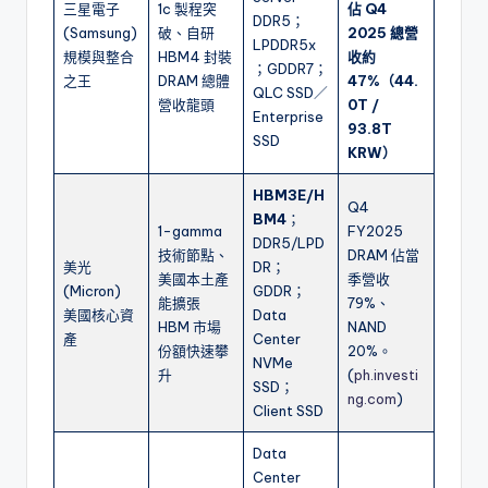
三星電子
1c 製程突
佔 Q4
DDR5；
(Samsung)
破、自研
2025 總營
LPDDR5x
規模與整合
HBM4 封裝
收約
；GDDR7；
之王
DRAM 總體
47%（44.
QLC SSD／
營收龍頭
0T /
Enterprise
93.8T
SSD
KRW）
HBM3E/H
Q4
BM4
；
1-gamma
FY2025
DDR5/LPD
技術節點、
DRAM 佔當
美光
DR；
美國本土產
季營收
(Micron)
GDDR；
能擴張
79%、
美國核心資
Data
HBM 市場
NAND
產
Center
份額快速攀
20%。
NVMe
升
(
ph.investi
SSD；
ng.com
)
Client SSD
Data
Center