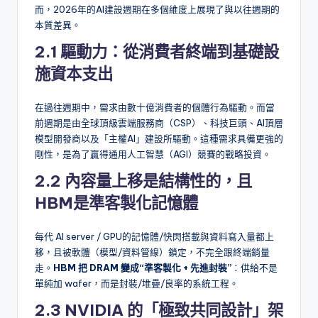
而，2026年的AI建設週期在多個維度上展現了與以往週期的
本質差異。
2.1 驅動力：從消費者終端到基礎設
施資本支出
在過往週期中，需求由數十億消費者的個體行為驅動。而當
前週期是由全球頂級雲端服務商（CSP）、科技巨頭、AI頂層
模型開發商以及「主權AI」建設所驅動。這種需求具備更強的
剛性，是為了贏得通用人工智慧（AGI）競賽的戰略投資。
2.2 內容量上移是結構性的，且
HBM是準客製化記憶體
每代 AI server / GPU的記憶體/快閃搭載與資料寫入量都上
移，且被軟體（模型/資料管線）鎖定，不完全跟終端銷量
走。
HBM 把 DRAM 變成“準客製化 + 先進封裝”
：供給不是
單純加 wafer，而是封裝/堆疊/良率的系統工程。
2.3 NVIDIA 的「極致共同設計」架