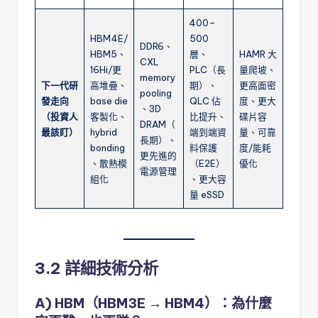
400–
HBM4E/
500
DDR6、
HBM5、
層、
HAMR 大
CXL
16Hi/更
PLC（長
量爬坡、
memory
下一代研
高堆疊、
期）、
更高面密
pooling
發走向
base die
QLC 佔
度、更大
、3D
（投資人
客製化、
比提升、
碟片容
DRAM（
最該盯）
hybrid
端到端資
量、可靠
長期）、
bonding
料保護
度/能耗
更先進的
、散熱模
（E2E）
優化
電源管理
組化
、更大容
量 eSSD
3.2 詳細技術分析
A) HBM（HBM3E → HBM4）：為什麼