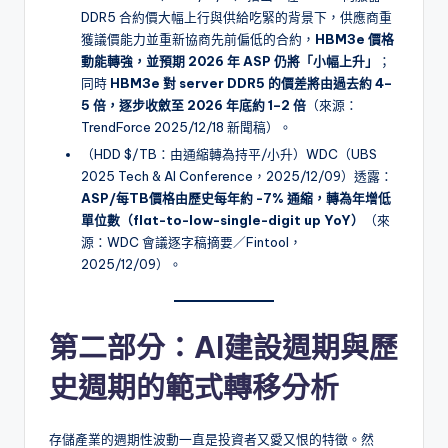
DDR5 合約價大幅上行與供給吃緊的背景下，供應商重
獲議價能力並重新協商先前偏低的合約，
HBM3e 價格
動能轉強，並預期 2026 年 ASP 仍將「小幅上升」
；
同時
HBM3e 對 server DDR5 的價差將由過去約 4–
5 倍，逐步收斂至 2026 年底約 1–2 倍
（來源：
TrendForce 2025/12/18 新聞稿）。
（HDD $/TB：由通縮轉為持平/小升）WDC（UBS
2025 Tech & AI Conference，2025/12/09）透露：
ASP/每TB價格由歷史每年約 -7% 通縮，轉為年增低
單位數（flat-to-low-single-digit up YoY）
（來
源：WDC 會議逐字稿摘要／Fintool，
2025/12/09）。
第二部分：AI建設週期與歷
史週期的範式轉移分析
存儲產業的週期性波動一直是投資者又愛又恨的特徵。然