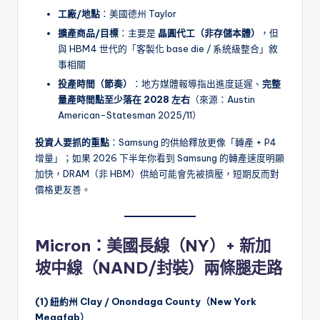
工廠/地點
：美國德州 Taylor
擴產商品/目標
：主要是
晶圓代工（非存儲本體）
，但
與 HBM4 世代的「客製化 base die / 系統級整合」敘
事相關
投產時間（節奏）
：地方媒體報導指出進度延遲、
完整
量產時間點至少落在 2028 左右
（來源：Austin
American-Statesman 2025/11）
投資人要抓的重點
：Samsung 的供給釋放更像「轉產 + P4
增量」；如果 2026 下半年你看到 Samsung 的轉產速度明顯
加快，DRAM（非 HBM）供給可能會先被擠壓，短期反而對
價格更友善。
Micron：美國長線（NY）+ 新加
坡中線（NAND/封裝）兩條腿走路
(1) 紐約州 Clay / Onondaga County（New York
Megafab）