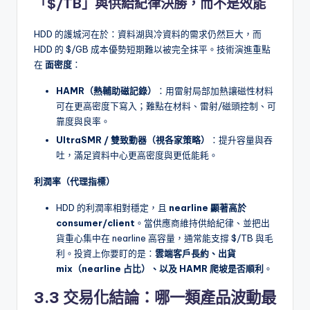
「$/TB」與供給紀律決勝，而不是效能
HDD 的護城河在於：資料湖與冷資料的需求仍然巨大，而
HDD 的 $/GB 成本優勢短期難以被完全抹平。技術演進重點
在
面密度
：
HAMR（熱輔助磁記錄）
：用雷射局部加熱讓磁性材料
可在更高密度下寫入；難點在材料、雷射/磁頭控制、可
靠度與良率。
UltraSMR / 雙致動器（視各家策略）
：提升容量與吞
吐，滿足資料中心更高密度與更低能耗。
利潤率（代理指標）
HDD 的利潤率相對穩定，且
nearline 顯著高於
consumer/client
。當供應商維持供給紀律、並把出
貨重心集中在 nearline 高容量，通常能支撐 $/TB 與毛
利。投資上你要盯的是：
雲端客戶長約、出貨
mix（nearline 占比）、以及 HAMR 爬坡是否順利
。
3.3 交易化結論：哪一類產品波動最