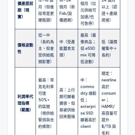
12–18 個
18–24
24 個月
擴產提前
個月（位
月（但後
個月（新
以上（認
期（現
元供給可
段常是更
Fab/設
證＋產線
實）
加速/也
硬瓶頸）
備週期）
爬坡）
可急停）
低～中
最高（最
（長約為
中（受產
像商品；
低（議價
價格波動
主，但會
能蠶食支
但 eSSD
權集中＋
性
受供給瓶
撐）
mix 可降
長約）
頸影響）
低波動）
穩定：
最高：常
中：
nearline
見毛利率
commo
高於
高：上行
可達
dity 端較
consum
利潤率代
期可顯著
50%+
低；
er；
理指標
擴張，但
的區間
enterpri
HAMR/
（範圍）
易被供給
（視供給
se SSD
高容量可
回來壓縮
緊俏與合
顯著高於
提升
約條款）
client
$/TB 與
毛利