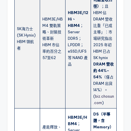
徑）
；且
HBM3E/12
HBM 佔
HBM3E/HB
Hi、
DRAM 營收
M4 雙軌策
HBM4
；
比重「已成
SK海力士
略、封裝技
Server
主導」：市
(SK Hynix)
術革新
DDR5；
場研究指出
HBM 領航
HBM 市佔
LPDDR；
2025 年初
者
率約百分之
eSSD/UFS
HBM 已占
57至62
等 NAND 產
SK hynix
品
DRAM 營收
約 44%–
54%
（僅占
DRAM 出貨
14%）。
(
biz.chosun
.com
)
DS（半導
HBM3E/H
體，含
BM4
；
產能釋放、
Memory）
Server