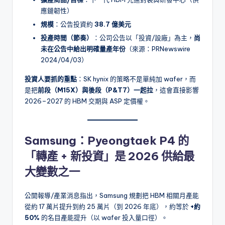
應鏈韌性）
規模
：公告投資約
38.7 億美元
投產時間（節奏）
：公司公告以「投資/設廠」為主，
尚
未在公告中給出明確量產年份
（來源：PRNewswire
2024/04/03）
投資人要抓的重點
：SK hynix 的策略不是單純加 wafer，而
是把
前段（M15X）與後段（P&T7）一起拉
，這會直接影響
2026–2027 的 HBM 交期與 ASP 定價權。
Samsung：Pyeongtaek P4 的
「轉產 + 新投資」是 2026 供給最
大變數之一
公開報導/產業消息指出，Samsung 規劃把 HBM 相關月產能
從約 17 萬片提升到約 25 萬片（到 2026 年底），約等於
+約
50%
的名目產能提升（以 wafer 投入量口徑）。