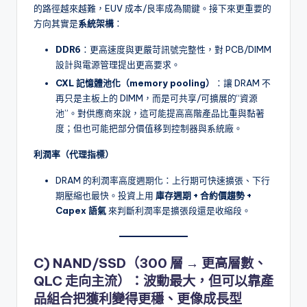
的路徑越來越難，EUV 成本/良率成為關鍵。接下來更重要的
方向其實是
系統架構
：
DDR6
：更高速度與更嚴苛訊號完整性，對 PCB/DIMM
設計與電源管理提出更高要求。
CXL 記憶體池化（memory pooling）
：讓 DRAM 不
再只是主板上的 DIMM，而是可共享/可擴展的“資源
池”。對供應商來說，這可能提高高階產品比重與黏著
度；但也可能把部分價值移到控制器與系統廠。
利潤率（代理指標）
DRAM 的利潤率高度週期化：上行期可快速擴張、下行
期壓縮也最快。投資上用
庫存週期 + 合約價趨勢 +
Capex 語氣
來判斷利潤率是擴張段還是收縮段。
C) NAND/SSD（300 層 → 更高層數、
QLC 走向主流）：波動最大，但可以靠產
品組合把獲利變得更穩、更像成長型