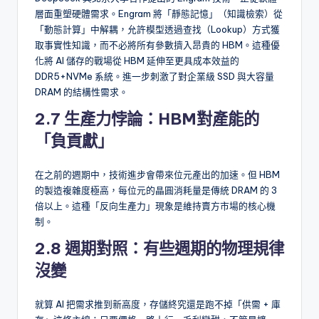
層面重塑硬體需求。Engram 將「靜態記憶」（知識檢索）從
「動態計算」中解耦，允許模型透過查找（Lookup）方式獲
取事實性知識，而不必將所有參數擠入昂貴的 HBM。這種優
化將 AI 儲存的戰場從 HBM 延伸至更具成本效益的
DDR5+NVMe 系統。進一步刺激了對企業級 SSD 與大容量
DRAM 的結構性需求。
2.7 生產力悖論：HBM對產能的
「負貢獻」
在之前的週期中，技術進步會帶來位元產出的加速。但 HBM
的製造複雜度極高，每位元的晶圓消耗量是傳統 DRAM 的 3
倍以上。這種「反向生產力」現象是維持賣方市場的核心機
制。
2.8 週期對照：有些
週期的物理規律
沒變
就算 AI 把需求推到新高度，存儲終究還是跑不掉「供需 + 庫