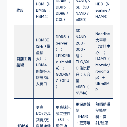
DRAM（
NAND/S
HBM（H
HDD（N
DDR5 →
SD（3D
維度
BM3E →
earline /
DDR6 /
NAND /
HBM4）
HAMR）
CXL）
eSSD）
3D
Nearline
DDR5（
NAND
HBM3E
大容量
Server
200–
12Hi（量
（資料中
）；
300+
產擴
心）；
LPDDR5
層；
目前主流
大）；
HAMR（
x（Mobil
TLC/QL
技術
HBM4
Mozaic/
e）；
C 佔比提
開始進入
roadma
GDDR6/
升；大容
驗證/導
p）＋
7（GPU
量
入窗口
UltraSM
）
eSSD（
R
NVMe）
更深層蝕
熱輔助磁
更高
更高速訊
刻
記錄材
I/O/更高
號完整性
（HAR）
料、雷
頻寬/更
（SI）、
、更薄堆
射/磁頭
HBM4
嚴苛功耗
更低功