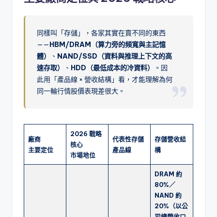
同樣叫「存儲」，各家其實在賣不同的東西
——
HBM/DRAM（算力旁的頻寬與主記憶
體）
、
NAND/SSD（資料與推理上下文的高
速存取）
、
HDD（最低成本的冷資料）
。因
此用「產品線 × 營收結構」看，才能理解為何
同一輪行情股價表現差很大。
2026 戰略
廠商
代表性存儲
存儲營收結
核心
主要定位
產品線
構
市場地位
DRAM 約
80%／
NAND 約
20%（以公
司總營收口