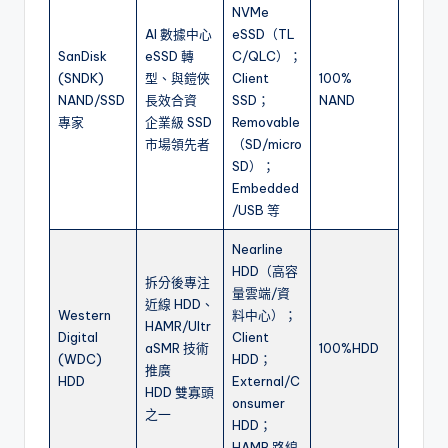
NVMe
AI 數據中心
eSSD（TL
SanDisk
eSSD 轉
C/QLC）；
(SNDK)
型、與鎧俠
Client
100%
NAND/SSD
長效合資
SSD；
NAND
專家
企業級 SSD
Removable
市場領先者
（SD/micro
SD）；
Embedded
/USB 等
Nearline
HDD（高容
拆分後專注
量雲端/資
近線 HDD、
Western
料中心）；
HAMR/Ultr
Digital
Client
aSMR 技術
100%HDD
(WDC)
HDD；
推廣
HDD
External/C
HDD 雙寡頭
onsumer
之一
HDD；
HAMR 路線