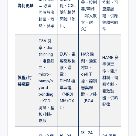
疊、控制
控制、可
為何更難
→ 必須
耗、CXL
器/韌體
靠度認
同時解決
讓記憶體
（寫入放
證、供應
封裝、散
開始「池
大、耐
鏈精密組
熱、良率
化」
久）
件
TSV 良
率、die
thinning
EUV、電
HAR 蝕
HAMR 良
、堆疊翹
容縮放極
刻、通道
率與壽
曲、
限、漏
材料、
命、盤片
micro-
電；
cell 干
製程/封
材料、伺
bump/h
DIMM 標
擾、控制
裝瓶頸
服控制、
ybrid
準演進
器與韌
雙致動
bonding
（MRDI
體、封裝
器、供給
、KGD
MM/CX
（BGA
紀律
測試、基
L）
）
板/封裝
產能
18–24