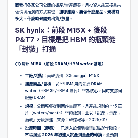
面我把各家公司公開的擴產/量產節奏，用投資人能直接拿來
做情境推演的方式整理：
擴哪座廠、要做什麼產品、規模有
多大、什麼時候開始出貨/放量
。
SK hynix：前段 M15X + 後段
P&T7，目標是把 HBM 的瓶頸從
「封裝」打通
(1) 清州 M15X（前段 DRAM/HBM wafer 基地）
工廠/地點
：南韓清州（Cheongju）M15X
擴產商品/目標
：以 **HBM 用的先進 DRAM
wafer（HBM3E/HBM4 世代）**為核心，同時支撐伺
服器 DRAM
規模
：公開報導提到兩座無塵室、月產能規劃約 **5 萬
片（wafers/month）**的級別；並以「試產→量產→
滿載」分段推進（來源：韓媒報導／2026/01）
投產時間（節奏）
：已進入設備裝機與試點運作階段，
市場描述
2026 年初進入試產到量產的轉換
，並預期