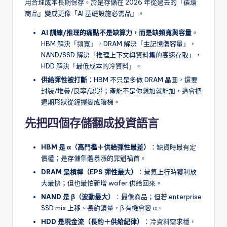
用合理成本長期保存。於是存儲在 2026 年從過去的「循環
商品」變成更像「AI 基礎設施必需品」。
AI 訓練/推理的痛點不是缺算力，而是缺頻寬與容量
。
HBM 解決「頻寬」，DRAM 解決「主記憶體容量」，
NAND/SSD 解決「推理上下文與資料集的高速存取」，
HDD 解決「最低成本的冷資料」。
供給彈性被打斷
：HBM 不只是多做 DRAM 晶圓，還要
封裝/堆疊/良率/認證；產能不是你想加就能加，這會把
週期形狀從鐘擺變成階梯。
先把四個存儲翻成投資語言
HBM 是 α（高門檻＋供給彈性最差）
：缺貨時最有定
價權；是存儲集體暴漲的罪魁禍首。
DRAM 是槓桿（EPS 彈性最大）
：景氣上行時獲利放
大最快；但也最怕新增 wafer 供給回來。
NAND 是 β（波動最大）
：最像商品；但若 enterprise
SSD mix 上移、長約鎖量，β 有機會變 α。
HDD 是現金流（長約＋供給紀律）
：冷資料需求穩，