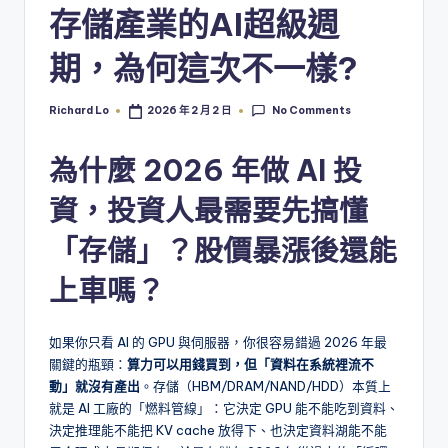
存儲產業的AI超級週
期，為何這次不一樣?
No Comments
Richard Lo
2026 年 2 月 2 日
Posted
by
為什麼 2026 年做 AI 投
資，投資人最需要先搞懂
「存儲」？股價暴漲後還能
上車嗎？
如果你只看 AI 的 GPU 與伺服器，你很容易錯過 2026 年最
關鍵的瓶頸：
算力可以用錢買到，但「資料在系統裡流不
動」就沒有產出
。存儲（HBM/DRAM/NAND/HDD）本質上
就是 AI 工廠的「燃料管線」：它決定 GPU 能不能吃到資料、
決定推理能不能把 KV cache 放得下、也決定資料湖能不能