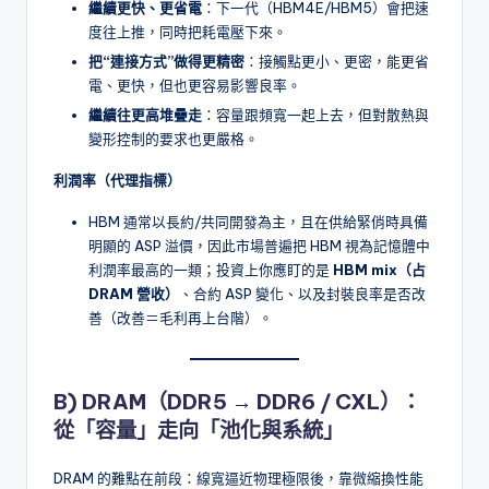
繼續更快、更省電
：下一代（HBM4E/HBM5）會把速
度往上推，同時把耗電壓下來。
把“連接方式”做得更精密
：接觸點更小、更密，能更省
電、更快，但也更容易影響良率。
繼續往更高堆疊走
：容量跟頻寬一起上去，但對散熱與
變形控制的要求也更嚴格。
利潤率（代理指標）
HBM 通常以長約/共同開發為主，且在供給緊俏時具備
明顯的 ASP 溢價，因此市場普遍把 HBM 視為記憶體中
利潤率最高的一類；投資上你應盯的是
HBM mix（占
DRAM 營收）
、合約 ASP 變化、以及封裝良率是否改
善（改善＝毛利再上台階）。
B) DRAM（DDR5 → DDR6 / CXL）：
從「容量」走向「池化與系統」
DRAM 的難點在前段：線寬逼近物理極限後，靠微縮換性能