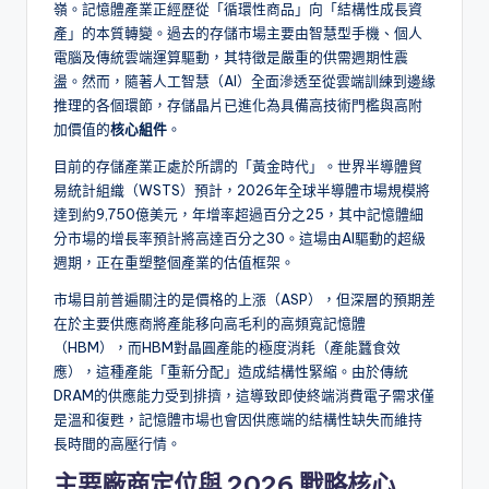
嶺。記憶體產業正經歷從「循環性商品」向「結構性成長資
產」的本質轉變。過去的存儲市場主要由智慧型手機、個人
電腦及傳統雲端運算驅動，其特徵是嚴重的供需週期性震
盪。然而，隨著人工智慧（AI）全面滲透至從雲端訓練到邊緣
推理的各個環節，存儲晶片已進化為具備高技術門檻與高附
加價值的
核心組件
。
目前的存儲產業正處於所謂的「黃金時代」。世界半導體貿
易統計組織（WSTS）預計，2026年全球半導體市場規模將
達到約9,750億美元，年增率超過百分之25，其中記憶體細
分市場的增長率預計將高達百分之30。這場由AI驅動的超級
週期，正在重塑整個產業的估值框架。
市場目前普遍關注的是價格的上漲（ASP），但深層的預期差
在於主要供應商將產能移向高毛利的高頻寬記憶體
（HBM），而HBM對晶圓產能的極度消耗（產能蠶食效
應），這種產能「重新分配」造成結構性緊縮。由於傳統
DRAM的供應能力受到排擠，這導致即使終端消費電子需求僅
是溫和復甦，記憶體市場也會因供應端的結構性缺失而維持
長時間的高壓行情。
主要廠商定位與 2026 戰略核心