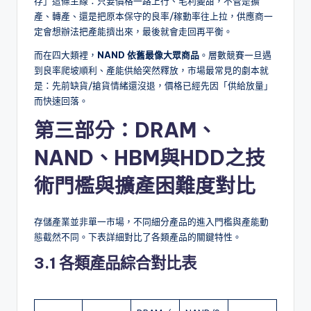
存」這條主線：只要價格一路上行、毛利變甜，不管是擴
產、轉產、還是把原本保守的良率/稼動率往上拉，供應商一
定會想辦法把產能擠出來，最後就會走回再平衡。
而在四大類裡，
NAND 依舊最像大眾商品
。層數競賽一旦遇
到良率爬坡順利、產能供給突然釋放，市場最常見的劇本就
是：先前缺貨/搶貨情緒還沒退，價格已經先因「供給放量」
而快速回落。
第三部分：DRAM、
NAND、HBM與HDD之技
術門檻與擴產困難度對比
存儲產業並非單一市場，不同細分產品的進入門檻與產能動
態截然不同。下表詳細對比了各類產品的關鍵特性。
3.1 各類產品綜合對比表