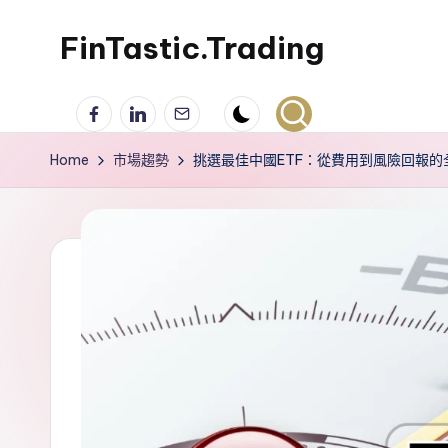
FinTastic.Trading
Skip
to
錡
Facebook
LinkedIn
電
content
妙
子
美
郵
Home
市場趨勢
挑選最佳中國ETF：從費用到風險回報的
股
件
交
易