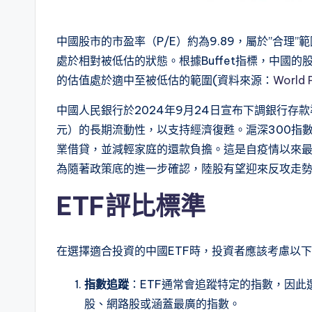
中國股市的市盈率（P/E）約為9.89，屬於”合理
處於相對被低估的狀態。根據Buffet指標，中國的
的估值處於適中至被低估的範圍​(資料來源：
World 
中國人民銀行於2024年9月24日宣布下調銀行存款
元）的長期流動性，以支持經濟復甦。滬深300指數
業借貸，並減輕家庭的還款負擔。這是自疫情以來
為隨著政策底的進一步確認，陸股有望迎來反攻走
ETF評比標準
在選擇適合投資的中國ETF時，投資者應該考慮以
指數追蹤
：ETF通常會追蹤特定的指數，因
股、網路股或涵蓋最廣的指數。