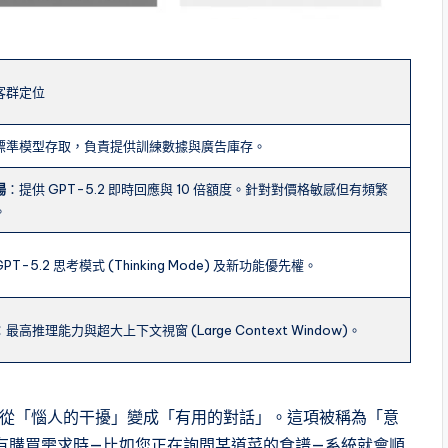
客群定位
標準模型存取，負責提供訓練數據與廣告庫存。
場
：提供 GPT-5.2 即時回應與 10 倍額度。針對對價格敏感但有頻繁
。
PT-5.2 思考模式 (Thinking Mode) 及新功能優先權。
：最高推理能力與超大上下文視窗 (Large Context Window)。
它們從「惱人的干擾」變成「有用的對話」。這項被稱為「意
您有購買需求時—比如您正在詢問某道菜的食譜—系統就會順