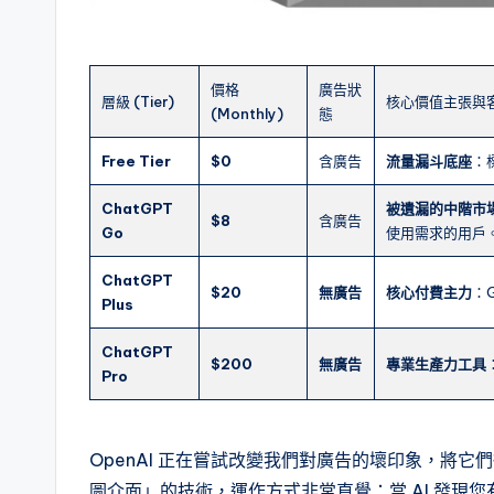
價格
廣告狀
層級 (Tier)
核心價值主張與
(Monthly)
態
Free Tier
$0
含廣告
流量漏斗底座
：
ChatGPT
被遺漏的中階市
$8
含廣告
Go
使用需求的用戶
ChatGPT
$20
無廣告
核心付費主力
：G
Plus
ChatGPT
$200
無廣告
專業生產力工具
Pro
OpenAI 正在嘗試改變我們對廣告的壞印象，將
圖介面」的技術，運作方式非常直覺：當 AI 發現