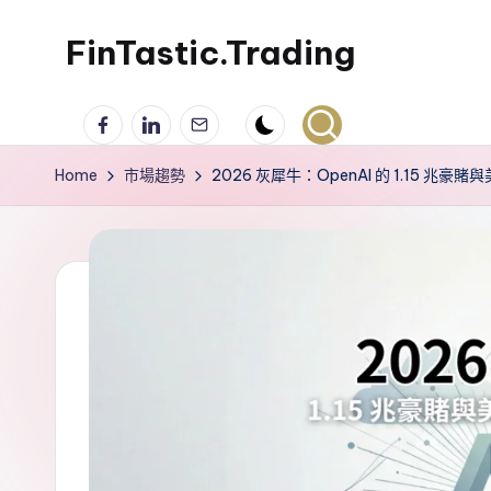
FinTastic.Trading
Skip
to
錡
Facebook
LinkedIn
電
content
妙
子
美
郵
Home
市場趨勢
2026 灰犀牛：OpenAI 的 1.15 兆豪賭
股
件
交
易