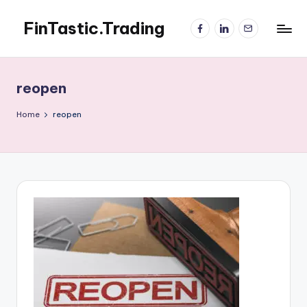
FinTastic.Trading
Facebook
LinkedIn
電
Skip
子
to
錡
郵
content
妙
件
美
reopen
股
交
Home
reopen
易