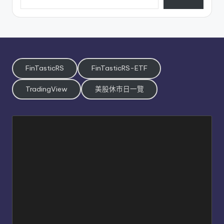
FinTasticRS
FinTasticRS-ETF
TradingView
美股休市日一覽