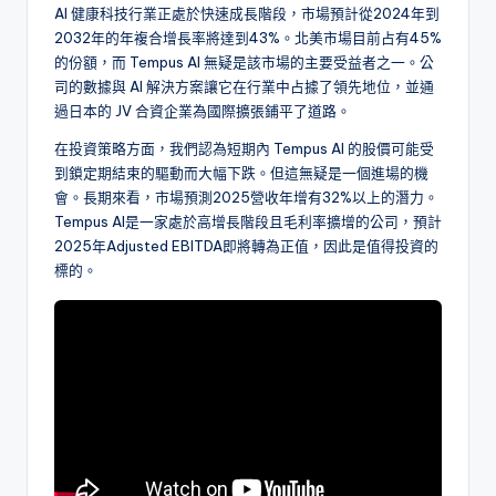
AI 健康科技行業正處於快速成長階段，市場預計從2024年到
2032年的年複合增長率將達到43%。北美市場目前占有45%
的份額，而 Tempus AI 無疑是該市場的主要受益者之一。公
司的數據與 AI 解決方案讓它在行業中占據了領先地位，並通
過日本的 JV 合資企業為國際擴張鋪平了道路。
在投資策略方面，我們認為短期內 Tempus AI 的股價可能受
到鎖定期結束的驅動而大幅下跌。但這無疑是一個進場的機
會。長期來看，市場預測2025營收年增有32%以上的潛力。
Tempus AI是一家處於高增長階段且毛利率擴增的公司，預計
2025年Adjusted EBITDA即將轉為正值，因此是值得投資的
標的。