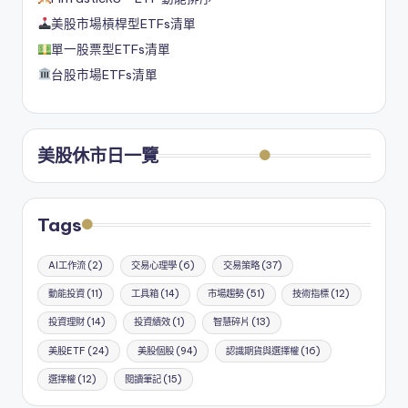
美股市場槓桿型ETFs清單
單一股票型ETFs清單
台股市場ETFs清單
美股休市日一覽
Tags
AI工作流
(2)
交易心理學
(6)
交易策略
(37)
動能投資
(11)
工具箱
(14)
市場趨勢
(51)
技術指標
(12)
投資理財
(14)
投資績效
(1)
智慧碎片
(13)
美股ETF
(24)
美股個股
(94)
認識期貨與選擇權
(16)
選擇權
(12)
閱讀筆記
(15)