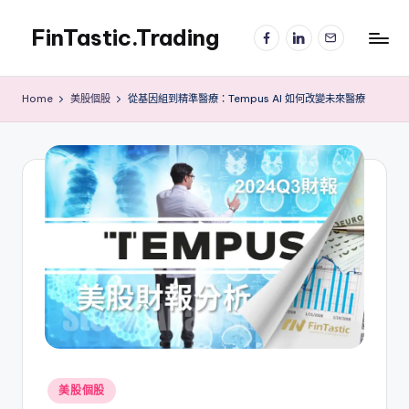
FinTastic.Trading
Facebook
LinkedIn
電
Skip
子
to
錡
郵
content
妙
件
Home
美股個股
從基因組到精準醫療：Tempus AI 如何改變未來醫療
美
股
交
易
Posted
美股個股
in