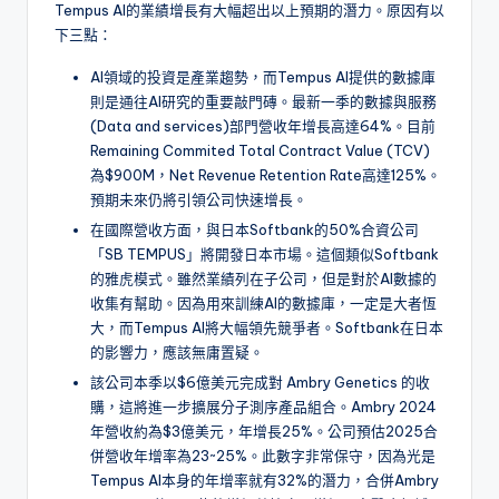
Tempus AI的業績增長有大幅超出以上預期的潛力。原因有以
下三點：
AI領域的投資是產業趨勢，而Tempus AI提供的數據庫
則是通往AI研究的重要敲門磚。最新一季的數據與服務
(Data and services)部門營收年增長高達64%。目前
Remaining Commited Total Contract Value (TCV)
為$900M，Net Revenue Retention Rate高達125%。
預期未來仍將引領公司快速增長。
在國際營收方面，與日本Softbank的50%合資公司
「SB TEMPUS」將開發日本市場。這個類似Softbank
的雅虎模式。雖然業績列在子公司，但是對於AI數據的
收集有幫助。因為用來訓練AI的數據庫，一定是大者恆
大，而Tempus AI將大幅領先競爭者。Softbank在日本
的影響力，應該無庸置疑。
該公司本季以$6億美元完成對 Ambry Genetics 的收
購，這將進一步擴展分子測序產品組合。Ambry 2024
年營收約為$3億美元，年增長25%。公司預估2025合
併營收年增率為23~25%。此數字非常保守，因為光是
Tempus AI本身的年增率就有32%的潛力，合併Ambry