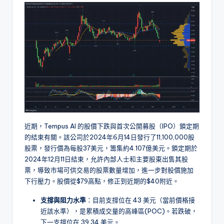
近期，Tempus AI 的股價下跌與首次公開募股（IPO）鎖定期
的結束有關。該公司於2024年6月14日發行了11,100,000股
股票，發行價為每股37美元，籌集約4.107億美元。鎖定期於
2024年12月11日結束，允許內部人士和主要股東出售其股
票，導致市場可供交易的股票數量增加，進一步對股價施加
下行壓力。股價從$79高點，修正到近期的$40附近。
支撐與阻力水準
：目前支撐位在 43 美元（當前價格接
近該水準），是累積成交量的高峰區(POC)。若跌破，
下一支撐位在 39.34 美元。