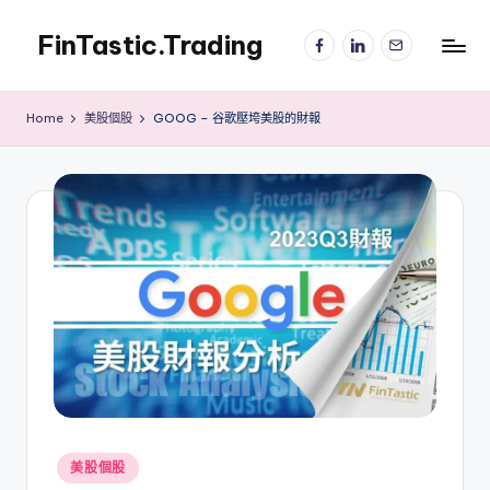
FinTastic.Trading
Facebook
LinkedIn
電
Skip
子
to
錡
郵
content
妙
件
Home
美股個股
GOOG – 谷歌壓垮美股的財報
美
股
交
易
Posted
美股個股
in