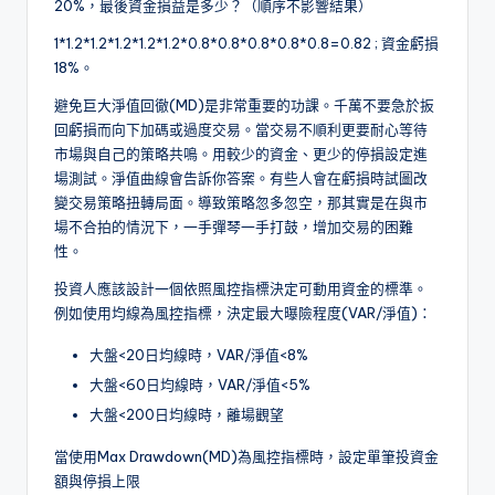
20%，最後資金損益是多少？（順序不影響結果）
1*1.2*1.2*1.2*1.2*1.2*0.8*0.8*0.8*0.8*0.8=0.82 ; 資金虧損
18%。
避免巨大淨值回徹(MD)是非常重要的功課。千萬不要急於扳
回虧損而向下加碼或過度交易。當交易不順利更要耐心等待
市場與自己的策略共鳴。用較少的資金、更少的停損設定進
場測試。淨值曲線會告訴你答案。有些人會在虧損時試圖改
變交易策略扭轉局面。導致策略忽多忽空，那其實是在與市
場不合拍的情況下，一手彈琴一手打鼓，增加交易的困難
性。
投資人應該設計一個依照風控指標決定可動用資金的標準。
例如使用均線為風控指標，決定最大曝險程度(VAR/淨值)：
大盤<20日均線時，VAR/淨值<8%
大盤<60日均線時，VAR/淨值<5%
大盤<200日均線時，離場觀望
當使用Max Drawdown(MD)為風控指標時，設定單筆投資金
額與停損上限