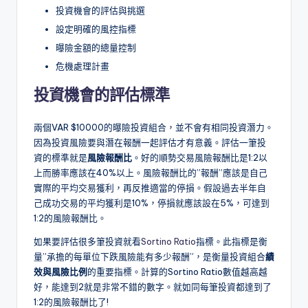
投資機會的評估與挑選
設定明確的風控指標
曝險金額的總量控制
危機處理計畫
投資機會的評估標準
兩個VAR $10000的曝險投資組合，並不會有相同投資潛力。
因為投資風險要與潛在報酬一起評估才有意義。評估一筆投
資的標準就是
風險報酬比
。好的順勢交易風險報酬比是1:2以
上而勝率應該在40%以上。風險報酬比的”報酬”應該是自己
實際的平均交易獲利，再反推適當的停損。假設過去半年自
己成功交易的平均獲利是10%，停損就應該設在5%，可達到
1:2的風險報酬比。
如果要評估很多筆投資就看
Sortino Ratio
指標。此指標是衡
量”承擔的每單位下跌風險能有多少報酬”，是衡量投資組合
績
效與風險比例
的重要指標。計算的Sortino Ratio數值越高越
好，能達到2就是非常不錯的數字。就如同每筆投資都達到了
1:2的風險報酬比了!