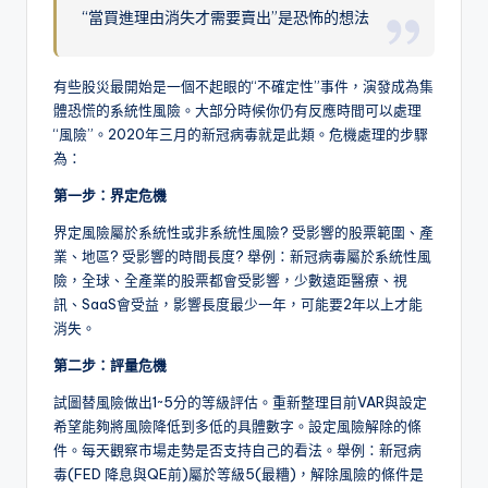
“當買進理由消失才需要賣出”是恐怖的想法
有些股災最開始是一個不起眼的“不確定性”事件，演發成為集
體恐慌的系統性風險。大部分時候你仍有反應時間可以處理
“風險”。2020年三月的新冠病毒就是此類。危機處理的步驟
為：
第一步：界定危機
界定風險屬於系統性或非系統性風險? 受影響的股票範圍、產
業、地區? 受影響的時間長度? 舉例：新冠病毒屬於系統性風
險，全球、全產業的股票都會受影響，少數遠距醫療、視
訊、SaaS會受益，影響長度最少一年，可能要2年以上才能
消失。
第二步：評量危機
試圖替風險做出1~5分的等級評估。重新整理目前VAR與設定
希望能夠將風險降低到多低的具體數字。設定風險解除的條
件。每天觀察市場走勢是否支持自己的看法。舉例：新冠病
毒(FED 降息與QE前)屬於等級5(最糟)，解除風險的條件是