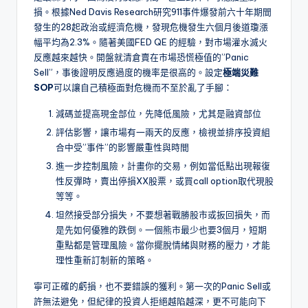
損。根據Ned Davis Research研究911事件爆發前六十年期間
發生的28起政治或經濟危機，發現危機發生六個月後道瓊漲
幅平均為2.3%。隨著美國FED QE 的經驗，對市場灌水滅火
反應越來越快。開盤就清倉賣在市場恐慌極值的”Panic
Sell”，事後證明反應過度的機率是很高的。設定
極端災難
SOP
可以讓自己積極面對危機而不至於亂了手腳：
減碼並提高現金部位，先降低風險，尤其是融資部位
評估影響，讓市場有一兩天的反應，檢視並排序投資組
合中受”事件”的影響嚴重性與時間
進一步控制風險，計畫你的交易，例如當低點出現報復
性反彈時，賣出停損XX股票，或買call option取代現股
等等。
坦然接受部分損失，不要想著戰勝股市或扳回損失，而
是先如何優雅的跌倒。一個熊市最少也要3個月，短期
重點都是管理風險。當你擺脫情緒與財務的壓力，才能
理性重新訂制新的策略。
寧可正確的虧損，也不要錯誤的獲利。第一次的Panic Sell或
許無法避免，但紀律的投資人拒絕越陷越深，更不可能向下