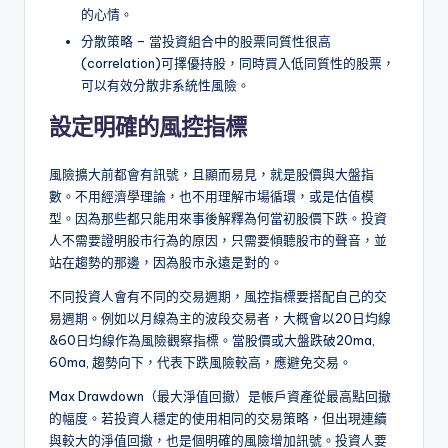
的心情。
分散策略 – 當投資組合中的股票同質性很高
(correlation)可擇優持股，同時買入低同質性的股票，
可以有效分散非系統性風險。
設定明確的風控指標
風險擴大前都會有訊號，且顯而易見，就是股價與大盤指
數。不用經濟學理論，也不用理解市場循環，或是估值模
型。因為那些都只能用來事後解釋為何當初股價下跌。投資
人不需要證明股市行為的原因，只需要傾聽股市的聲音，並
站在趨勢的那邊，因為股市永遠是對的。
不同投資人會有不同的交易週期，風控指標要搭配自己的交
易週期。例如以月線為主的波段交易者，大概會以20日均線
&60日均線作為風險觀察指標。當股價或大盤跌破20ma,
60ma, 趨勢向下，代表下跌風險較高，應避免交易。
Max Drawdown（最大淨值回撤）是帳戶資產從最高點回撤
的幅度。若投資人穩定的使用相同的交易策略，但出現連續
與較大的淨值回撤，也是個明確的風險增加訊號。投資人要