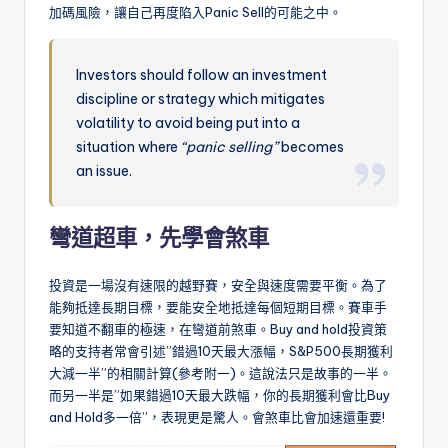
加碼風險，讓自己再度陷入Panic Sell的可能之中。
Investors should follow an investment
discipline or strategy which mitigates
volatility to avoid being put into a
situation where
“panic selling”
becomes
an issue.
彎道超車，先學會煞車
投資是一場沒有速限的越野賽，安全與速度需要平衡。為了
能夠抵達長期目標，要能安全地抵達每個短期目標。賽車手
要知道不翻車的極速，在彎道前煞車。Buy and hold投資策
略的支持者常會引述”錯過10天最大漲幅，S&P500長期獲利
大減一半”的相關計算(參考附一)。這說法只是故事的一半。
而另一半是”如果錯過10天最大跌幅，你的長期獲利會比Buy
and Hold多一倍”，表現更是驚人。會煞車比會加速還重要!