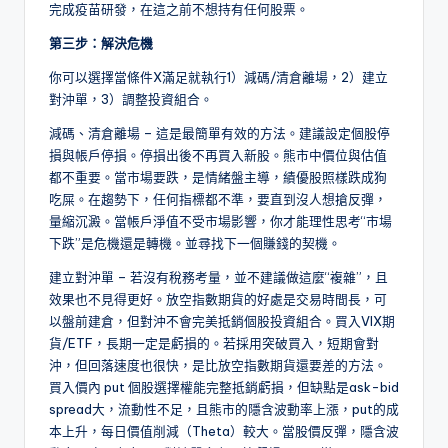
完成疫苗研發，在這之前不想持有任何股票。
第三步：解決危機
你可以選擇當條件X滿足就執行1）減碼/清倉離場，2）建立
對沖單，3）調整投資組合。
減碼、清倉離場 – 這是最簡單有效的方法。建議設定個股停
損與帳戶停損。停損出後不再買入新股。熊市中價位與估值
都不重要。當市場要跌，是情緒盤主導，績優股照樣跌成狗
吃屎。在趨勢下，任何指標都不準，要直到沒人想搶反彈，
量縮沉澱。當帳戶淨值不受市場影響，你才能理性思考“市場
下跌”是危機還是轉機。並尋找下一個賺錢的契機。
建立對沖單 – 若沒有稅務考量，並不建議做這麼“複雜”，且
效果也不見得更好。放空指數期貨的好處是交易時間長，可
以盤前建倉，但對沖不會完美抵銷個股投資組合。買入VIX期
貨/ETF，長期一定是虧損的。若採用突破買入，短期會對
沖，但回落速度也很快，是比放空指數期貨還要差的方法。
買入價內 put 個股選擇權能完整抵銷虧損，但缺點是ask-bid
spread大，流動性不足，且熊市的隱含波動率上漲，put的成
本上升，每日價值削減（Theta）較大。當股價反彈，隱含波