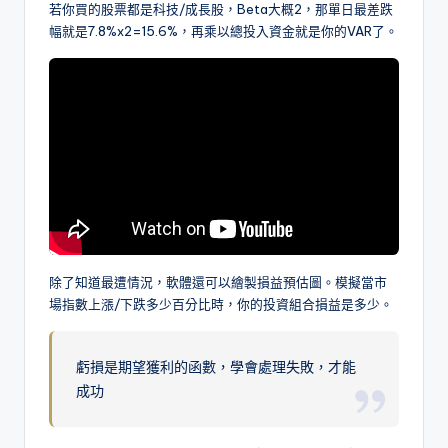
若你買的股票都是科技/成長股，Beta大概2，那單日最差跌
幅就是7.8%x2=15.6%，再乘以總投入資金就是你的VAR了。
除了知道最遭情況，軟體還可以繪製損益預估圖。模擬當市
場指數上漲/下跌多少百分比時，你的投資組合損益是多少。
虧損是期望獲利的函數，學會處理失敗，才能
成功