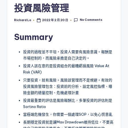
投資風險管理
No Comments
Richard Lo
2022 年 2 月 20 日
Posted
by
Summary
投資的過程並不平坦，投資人需要有風險意識。報酬是
市場控制的，而風險承擔是自己決定的。
投資人該在意的是投資組合的最糟虧損風險 Value At
Risk (VAR)
只要投資，就有風險。風險該管理而不是規避。有效的
投資風險管理包含：投資前的分析、設定風控指標、曝
險金額的總量控制、危機處理計畫
投資最重要的評估是風險報酬比，多筆投資的評估則是
Sortino Ratio
當極端危機發生，你需要一個處理SOP，以免心慌意亂
長期穩定投資就是讓Max Drawdown維持低位，不要高