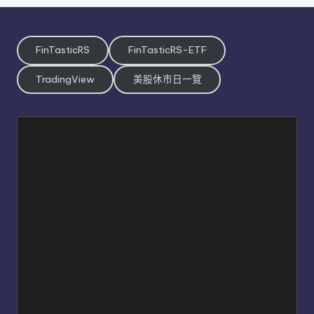
FinTasticRS
FinTasticRS-ETF
TradingView
美股休市日一覽