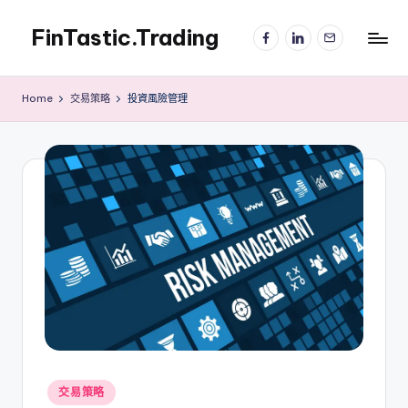
FinTastic.Trading
Facebook
LinkedIn
電
Skip
子
to
錡
郵
content
妙
件
Home
交易策略
投資風險管理
美
股
交
易
Posted
交易策略
in