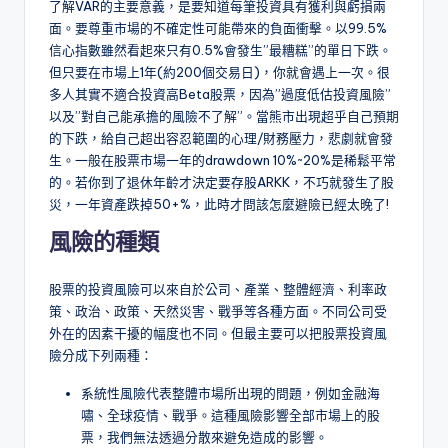
了解VAR的主要意義，是要知道每筆投資具有獲利與虧損兩
面。要尊重市場的不確定性可能帶來的負面衝擊。以99.5%
信心指數雖然看起來只有0.5%會發生”最糟糕”的單日下跌。
但只要在市場上1年(約200個交易日)，你就會遇上一次。很
多人其實不適合投資高Beta股票，因為”過度低估投資風險”
以及”對自己能承擔的風險不了解”。當熊市出現超乎自己預期
的下跌，給自己超出容忍範圍的心理/財務壓力，悲劇就會發
生。一般在股票市場一年的drawdown 10%~20%是稀鬆平常
的。若你到了退休年齡才決定要存股ARKK，不巧就發生了股
災，一年資產跌掉50+%，此時才問該怎麼避險已經太晚了!
風險的種類
股票的投資風險可以來自於公司、產業、整體經濟、利率政
策、政治、政策、天然災害、戰爭等各種方面。不同公司受
外在的因素干擾的幅度也不同。但最主要可以把股票投資風
險分成下列兩種：
系統性風險代表整體市場所出現的問題，例如金融海
嘯、全球疫情、戰爭。這種風險影響全部市場上的股
票，我們無法透過分散來避免造成的影響。