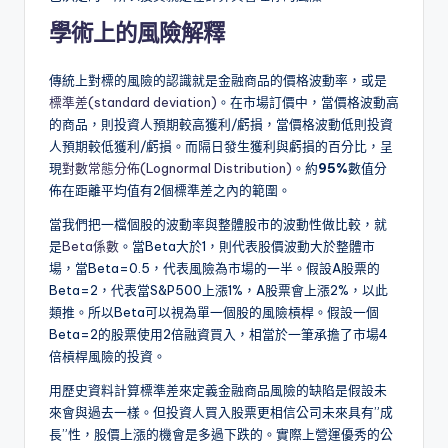
學術上的風險解釋
傳統上對標的風險的認識就是金融商品的價格波動率，或是
標準差(standard deviation)
。在市場訂價中，當價格波動高
的商品，則投資人預期較高獲利/虧損，當價格波動低則投資
人預期較低獲利/虧損。而隔日發生獲利與虧損的百分比，呈
現
對數常態分佈(Lognormal Distribution)
。約
95%
數值分
佈在距離平均值有2個標準差之內的範圍。
當我們把一檔個股的波動率與整體股市的波動性做比較，就
是
Beta係數
。當Beta大於1，則代表股價波動大於整體市
場，當Beta=0.5，代表風險為市場的一半。假設A股票的
Beta=2，代表當S&P500上漲1%，A股票會上漲2%，以此
類推。所以Beta可以視為單一個股的風險槓桿。假設一個
Beta=2的股票使用2倍融資買入，相當於一筆承擔了市場4
倍槓桿風險的投資。
用歷史資料計算標準差來定義金融商品風險的缺陷是假設未
來會與過去一樣。但投資人買入股票更相信公司未來具有”成
長”性，股價上漲的機會是多過下跌的。實際上營運優秀的公