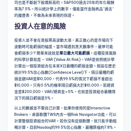
司也是不斷創下股價新高的。S&P500過去25年的年化報酬
率為7.5%。所以統計學上的數字，僅能當作金融商品”過去”
的履歷表，不做為未來表現的保證。
投資人在意的風險
投資人並不會在意股票高波動大漲，真正擔心的是市場向下
波動時可能虧損的幅度。當市場遇到黑天鵝事件，最慘可能
會虧損多少? 簡單來說就是
單日最大可能虧損
。這種投資風險
的科學計算就是 – VAR (Value At Risk)。VAR是依照統計學
計算出一個投資組合在未來X日最糟的虧損金額。假設在歷史
統計99.5%信心指數(Confidence Level)下，隔日最糟的虧
損金額VAR是$10,000，代表99.5%的情況下虧損不會超出
$10,000。只有0.5%的機率隔日虧損大於$10,000。若總資
金是$200,000，VAR/總資金=5%，也就是投資組合最糟情
況下的隔日虧損是5%。
以上的數據並不需自己計算，如果你使用的是Interactive
Brokers，桌面軟體TWS內含一個Risk Navigator功能，可以
計算整個投資組合的VAR。若你沒有這個軟體，就只能手動粗
略計算。目前Nasdaq的99.5%信心指數，最糟跌幅約7.8%。