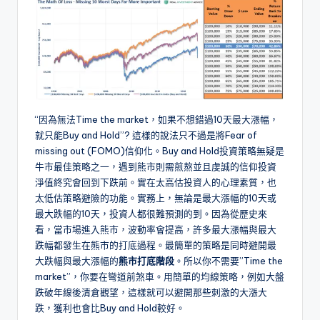
“因為無法Time the market，如果不想錯過10天最大漲幅，
就只能Buy and Hold”? 這樣的說法只不過是將Fear of
missing out (FOMO)信仰化。Buy and Hold投資策略無疑是
牛市最佳策略之一，遇到熊市則需煎熬並且虔誠的信仰投資
淨值終究會回到下跌前。實在太高估投資人的心理素質，也
太低估策略避險的功能。實務上，無論是最大漲幅的10天或
最大跌幅的10天，投資人都很難預測的到。因為從歷史來
看，當市場進入熊市，波動率會提高，許多最大漲幅與最大
跌幅都發生在熊市的打底過程。最簡單的策略是同時避開最
大跌幅與最大漲幅的
熊市打底階段
。所以你不需要”Time the
market”，你要在彎道前煞車。用簡單的均線策略，例如大盤
跌破年線後清倉觀望，這樣就可以避開那些刺激的大漲大
跌，獲利也會比Buy and Hold較好。