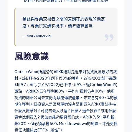
估自己的風險承擔能力，不要低估策略避險的功效
業餘與專業交易者之間的差別在於表現的穩定
度，專業玩家講究機率，精準盤算風險
Mark Minervini
風險意識
Cathie Wood所經營的ARKK絕對是近來對投資風險最好的教
材。該ETF在2020年創下153%的獲利，2/16/2021創下高點
$159.7，至今(2/19/2022)已下修-59%。從Cathie Wood的
觀點，ARKK的五年獲利180%，平均年獲利仍有30%，他所
投資的創新公司未來仍將顛覆傳統產業，未來會有40+%的預
期年獲利。但投資人是否發現她沒有講到買入ARKK應該抱持
什麼風險意識? 可能的最大跌幅? 什麼人適合投資? 該用什麼
資金比例買入? 假如她能夠更具體的說，ARKK的5年平均報
酬30%，但必須承擔60% Max Drawdown的風險。才是更負
責任地陳述此ETF的”屬性”。