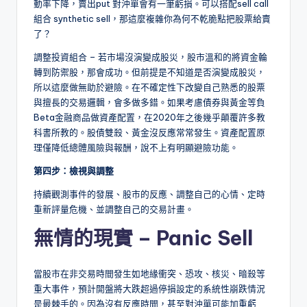
動率下降，賣出put 對沖單會有一筆虧損。可以搭配sell call
組合 synthetic sell，那這麼複雜你為何不乾脆點把股票給賣
了？
調整投資組合 – 若市場沒演變成股災，股市溫和的將資金輪
轉到防禦股，那會成功。但前提是不知道是否演變成股災，
所以這麼做無助於避險。在不確定性下改變自己熟悉的股票
與擅長的交易邏輯，會多做多錯。如果考慮債券與黃金等負
Beta金融商品做資產配置，在2020年之後幾乎顛覆許多教
科書所教的。股債雙殺、黃金沒反應常常發生。資產配置原
理僅降低總體風險與報酬，說不上有明顯避險功能。
第四步：檢視與調整
持續觀測事件的發展、股市的反應、調整自己的心情、定時
重新評量危機、並調整自己的交易計畫。
無情的現實 – Panic Sell
當股市在非交易時間發生如地緣衝突、恐攻、核災、暗殺等
重大事件，預計開盤將大跌超過停損設定的系統性崩跌情況
是最棘手的。因為沒有反應時間，甚至對沖單可能加重虧