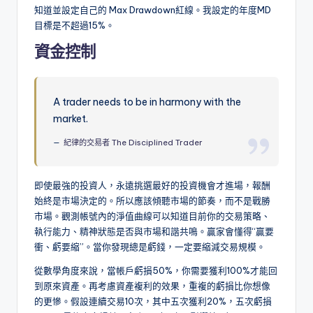
知道並設定自己的 Max Drawdown紅線。我設定的年度MD
目標是不超過15%。
資金控制
A trader needs to be in harmony with the
market.
紀律的交易者 The Disciplined Trader
即使最強的投資人，永遠挑選最好的投資機會才進場，報酬
始終是市場決定的。所以應該傾聽市場的節奏，而不是戰勝
市場。觀測帳號內的淨值曲線可以知道目前你的交易策略、
執行能力、精神狀態是否與市場和諧共鳴。贏家會懂得“贏要
衝、虧要縮”。當你發現總是虧錢，一定要縮減交易規模。
從數學角度來說，當帳戶虧損50%，你需要獲利100%才能回
到原來資產。再考慮資產複利的效果，重複的虧損比你想像
的更慘。假設連續交易10次，其中五次獲利20%，五次虧損