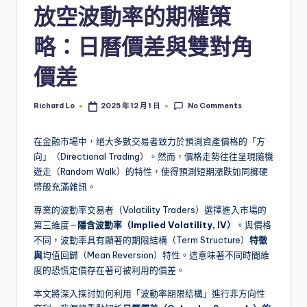
放空波動率的期權策
略：日曆價差與雙對角
價差
No Comments
Richard Lo
2025 年 12 月 1 日
Posted
by
在金融市場中，絕大多數交易者致力於預測資產價格的「方
向」（Directional Trading）。然而，價格走勢往往呈現隨機
遊走（Random Walk）的特性，使得預測短期漲跌如同擲硬
幣般充滿雜訊。
專業的波動率交易者（Volatility Traders）選擇進入市場的
第三維度—
隱含波動率（Implied Volatility, IV）
。與價格
不同，波動率具有顯著的期限結構（Term Structure）
特徵
與
均值回歸（Mean Reversion）特性。這意味著不同時間維
度的恐慌定價存在著可被利用的價差。
本文將深入探討如何利用「波動率期限結構」進行非方向性