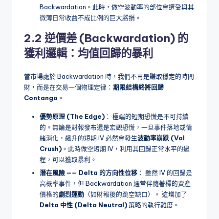
Backwardation。此時，做空波動率的部位會遭受與其
微薄日常收益不成比例的巨大虧損。
2.2 逆價差 (Backwardation) 的
獲利邏輯：均值回歸的暴利
當市場處於 Backwardation 時，我們不再是賺取穩定的時間
財，而是在交易一個物理定律：
期限結構終將回歸
Contango
。
優勢原理 (The Edge)
： 極端的短期恐慌是不可持續
的。無論是財報發布還是宏觀恐慌，一旦事件落地或情
緒消化，飆升的短期 IV 必然會發生
波動率崩跌 (Vol
Crush)
。此時做空短期 IV，利用其回歸正常水平的過
程，可以獲取暴利。
潛在風險 —— Delta 的方向性位移
： 雖然 IV 的回歸是
高概率事件，但 Backwardation 通常伴隨著標的資產
價格的
劇烈運動
（如財報後的跳空缺口）。 這增加了
Delta 中性 (Delta Neutral)
策略的執行難度。