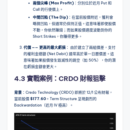
兩個尖峰 (Max Profit)
：分別位於近月 Put 和
Call 的行使價上。
中間凹陷 (The Dip)
：在當前股價附近，獲利會
略微凹陷，但通常仍保持正值。這意味著即使股價
不動，你依然賺錢；而如果股價適度波動到你的
Short Strikes，你賺得更多。
代價 —— 更高的最大虧損
： 由於建立了兩組價差，支付
的權利金總額 (Net Debit) 通常高於單一日曆價差。這
意味著如果股價發生毀滅性的跳空（如 50%），你的潛
在虧損金額會更大。
4.3 實戰案例：CRDO 財報狙擊
背景
：Credo Technology (CRDO) 即將於 12/1 公布財報，
當前股價
$177.60
。Term Structure 呈現劇烈的
Backwardation（近月 IV 極高）。