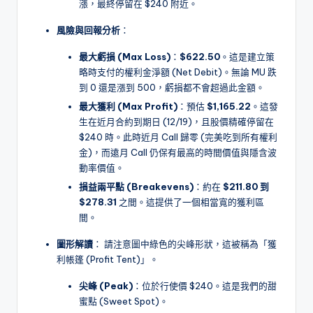
漲，最終停留在 $240 附近。
風險與回報分析
：
最大虧損 (Max Loss)
：
$622.50
。這是建立策
略時支付的權利金淨額 (Net Debit)。無論 MU 跌
到 0 還是漲到 500，虧損都不會超過此金額。
最大獲利 (Max Profit)
：預估
$1,165.22
。這發
生在近月合約到期日 (12/19)，且股價精確停留在
$240 時。此時近月 Call 歸零 (完美吃到所有權利
金)，而遠月 Call 仍保有最高的時間價值與隱含波
動率價值。
損益兩平點 (Breakevens)
：約在
$211.80 到
$278.31
之間。這提供了一個相當寬的獲利區
間。
圖形解讀
： 請注意圖中綠色的尖峰形狀，這被稱為「獲
利帳篷 (Profit Tent)」。
尖峰 (Peak)
：位於行使價 $240。這是我們的甜
蜜點 (Sweet Spot)。