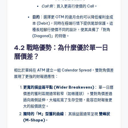
Call 側
：買入更高行使價的 Call。
目的
：選擇更 OTM 的遠月合約可以降低權利金成
本 (Debit)，同時在極端行情下提供尾部保護。這
種長短腳行使價不同的設計，使其具備了「對角
(Diagonal)」的特徵。
4.2 戰略優勢：為什麼優於單一日
曆價差？
相比於單純在 ATM 建立一組 Calendar Spread，雙對角價差
展現了更強的財報適應性：
更寬的損益兩平點 (Wider Breakevens)
： 單一日曆
價差的獲利區間通常較窄（如帳篷狀）。雙對角價差通
過向兩側延伸，大幅拓寬了生存空間，能容忍財報後更
大的股價跳空。
獨特的「M」型獲利曲線
： 其損益圖通常呈現
雙峰狀
(M-Shape)
。