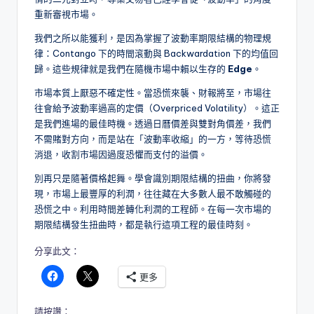
重新審視市場。
我們之所以能獲利，是因為掌握了波動率期限結構的物理規
律：Contango 下的時間滾動與 Backwardation 下的均值回
歸。這些規律就是我們在隨機市場中賴以生存的
Edge
。
市場本質上厭惡不確定性。當恐慌來襲、財報將至，市場往
往會給予波動率過高的定價（Overpriced Volatility）。這正
是我們進場的最佳時機。透過日曆價差與雙對角價差，我們
不需賭對方向，而是站在「波動率收縮」的一方，等待恐慌
消退，收割市場因過度恐懼而支付的溢價。
別再只是隨著價格起舞。學會識別期限結構的扭曲，你將發
現，市場上最豐厚的利潤，往往藏在大多數人最不敢觸碰的
恐慌之中。利用時間差轉化利潤的工程師。在每一次市場的
期限結構發生扭曲時，都是執行這項工程的最佳時刻。
分享此文：
更多
請按讚：