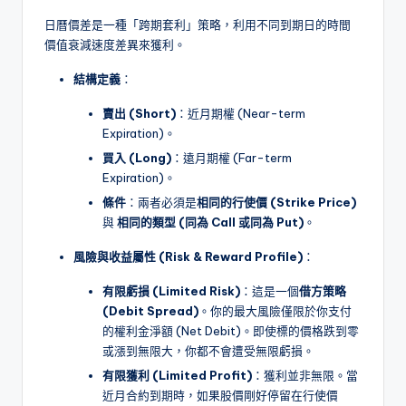
日曆價差是一種「跨期套利」策略，利用不同到期日的時間
價值衰減速度差異來獲利。
結構定義
：
賣出 (Short)
：近月期權 (Near-term
Expiration)。
買入 (Long)
：遠月期權 (Far-term
Expiration)。
條件
：兩者必須是
相同的行使價 (Strike Price)
與
相同的類型 (同為 Call 或同為 Put)
。
風險與收益屬性 (Risk & Reward Profile)
：
有限虧損 (Limited Risk)
：這是一個
借方策略
(Debit Spread)
。你的最大風險僅限於你支付
的權利金淨額 (Net Debit)。即使標的價格跌到零
或漲到無限大，你都不會遭受無限虧損。
有限獲利 (Limited Profit)
：獲利並非無限。當
近月合約到期時，如果股價剛好停留在行使價