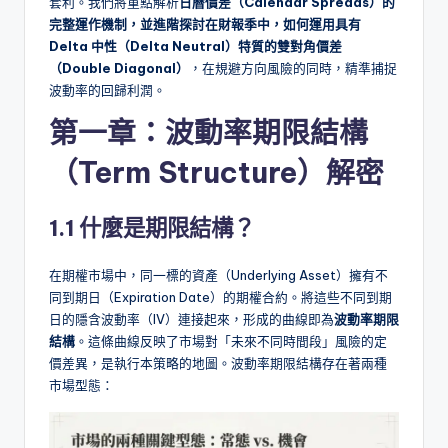
套利。我們將重點解析
日曆價差（Calendar Spreads）的
完整運作機制，並進階探討在財報季中，如何運用具有
Delta 中性（Delta Neutral）特質的雙對角價差
（Double Diagonal）
，在規避方向風險的同時，精準捕捉
波動率的回歸利潤。
第一章：波動率期限結構
（Term Structure）解密
1.1 什麼是期限結構？
在期權市場中，同一標的資產（Underlying Asset）擁有不
同到期日（Expiration Date）的期權合約。將這些不同到期
日的隱含波動率（IV）連接起來，形成的曲線即為
波動率期限
結構
。這條曲線反映了市場對「未來不同時間段」風險的定
價差異，是執行本策略的地圖。波動率期限結構存在著兩種
市場型態：