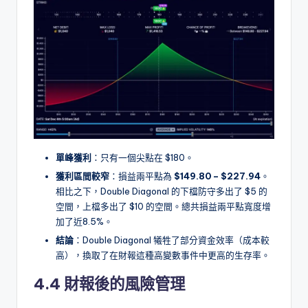
單峰獲利
：只有一個尖點在 $180。
獲利區間較窄
：損益兩平點為
$149.80 – $227.94
。
相比之下，Double Diagonal 的下檔防守多出了 $5 的
空間，上檔多出了 $10 的空間。總共損益兩平點寬度增
加了近8.5%。
結論
：Double Diagonal 犧牲了部分資金效率（成本較
高），換取了在財報這種高變數事件中更高的生存率。
4.4 財報後的風險管理