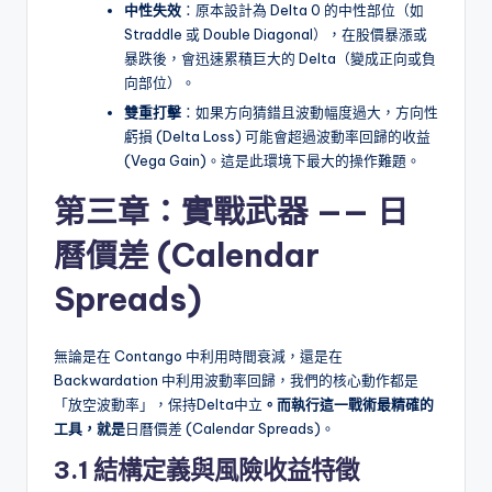
中性失效
：原本設計為 Delta 0 的中性部位（如
Straddle 或 Double Diagonal），在股價暴漲或
暴跌後，會迅速累積巨大的 Delta（變成正向或負
向部位）。
雙重打擊
：如果方向猜錯且波動幅度過大，方向性
虧損 (Delta Loss) 可能會超過波動率回歸的收益
(Vega Gain)。這是此環境下最大的操作難題。
第三章：實戰武器 —— 日
曆價差 (Calendar
Spreads)
無論是在 Contango 中利用時間衰減，還是在
Backwardation 中利用波動率回歸，我們的核心動作都是
「放空波動率」，保持Delta中立
。而執行這一戰術最精確的
工具，就是
日曆價差 (Calendar Spreads)。
3.1 結構定義與風險收益特徵