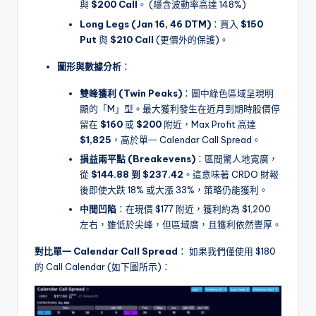
與
$200 Call
。 (隱含波動率高達 148%)
Long Legs (Jan 16, 46 DTM)
：買入
$150
Put
與
$210 Call
(更價外的保護)。
圖形與數據分析
：
雙峰獲利 (Twin Peaks)
：圖中綠色區域呈現明
顯的「M」型。最大獲利發生在近月到期時股價停
留在
$160
或
$200
附近，Max Profit 高達
$1,825
，高於單一 Calendar Call Spread。
損益兩平點 (Breakevens)
：區間驚人地寬廣，
從
$144.88 到 $237.42
。這意味著 CRDO 財報
後即使大跌 18% 或大漲 33%，策略仍能獲利。
中間凹陷
：在現價 $177 附近，獲利約為 $1,200
左右，雖低於尖峰，但區域廣，且獲利依然豐厚。
對比單一 Calendar Call Spread
： 如果我們僅使用 $180
的 Call Calendar (如下圖所示)：