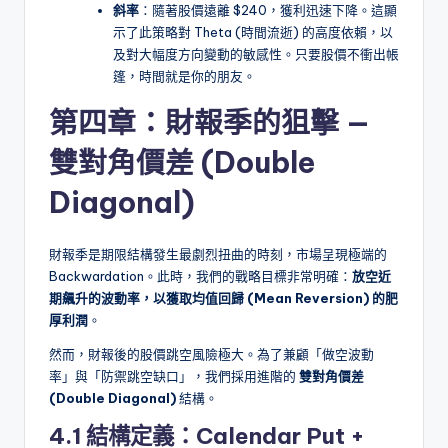
斜率
：隨著股價遠離 $240，獲利迅速下降。這顯
示了此策略對 Theta (時間流逝) 的高度依賴，以
及對大幅度方向變動的敏感性。只要股價不衝出帳
篷，時間就是你的朋友。
第四章：財報季的狙擊 —
雙對角價差 (Double
Diagonal)
財報季是期限結構發生最劇烈扭曲的時刻，市場呈現極端的
Backwardation。此時，我們的戰略目標非常明確：
放空近
期飆升的波動率，以獲取均值回歸 (Mean Reversion) 的肥
厚利潤
。
然而，財報後的股價跳空風險極大。為了兼顧「做空波動
率」與「防禦跳空缺口」，我們採用進階的
雙對角價差
(Double Diagonal)
結構。
4.1 結構定義：Calendar Put +