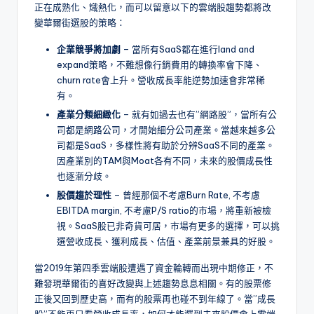
正在成熟化、熾熱化，而可以留意以下的雲端股趨勢都將改
變華爾街選股的策略：
企業競爭將加劇
– 當所有SaaS都在進行land and
expand策略，不難想像行銷費用的轉換率會下降、
churn rate會上升。營收成長率能逆勢加速會非常稀
有。
產業分類細緻化
– 就有如過去也有”網路股”，當所有公
司都是網路公司，才開始細分公司產業。當越來越多公
司都是SaaS，多樣性將有助於分辨SaaS不同的產業。
因產業別的TAM與Moat各有不同，未來的股價成長性
也逐漸分歧。
股價趨於理性
– 曾經那個不考慮Burn Rate, 不考慮
EBITDA margin, 不考慮P/S ratio的市場，將重新被檢
視。SaaS股已非奇貨可居，市場有更多的選擇，可以挑
選營收成長、獲利成長、估值、產業前景兼具的好股。
當2019年第四季雲端股遭遇了資金輪轉而出現中期修正，不
難發現華爾街的喜好改變與上述趨勢息息相關。有的股票修
正後又回到歷史高，而有的股票再也碰不到年線了。當”成長