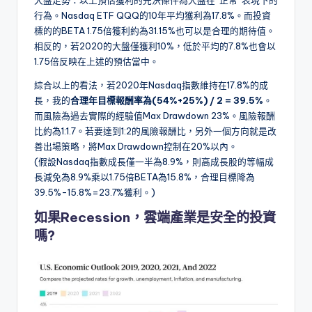
大盤走勢：以上預估獲利的先決條件為大盤在”正常”表現下的
行為。Nasdaq ETF QQQ的10年平均獲利為17.8%。而投資
標的的BETA 1.75倍獲利約為31.15%也可以是合理的期待值。
相反的，若2020的大盤僅獲利10%，低於平均的7.8%也會以
1.75倍反映在上述的預估當中。
綜合以上的看法，若2020年Nasdaq指數維持在17.8%的成
長，我的
合理年目標報酬率為(54%+25%) / 2 = 39.5%
。
而風險為過去實際的經驗值Max Drawdown 23%。風險報酬
比約為1:1.7。若要達到1:2的風險報酬比，另外一個方向就是改
善出場策略，將Max Drawdown控制在20%以內。
(假設Nasdaq指數成長僅一半為8.9%，則高成長股的等幅成
長減免為8.9%乘以1.75倍BETA為15.8%，合理目標降為
39.5%-15.8%=23.7%獲利。)
如果Recession，雲端產業是安全的投資
嗎?