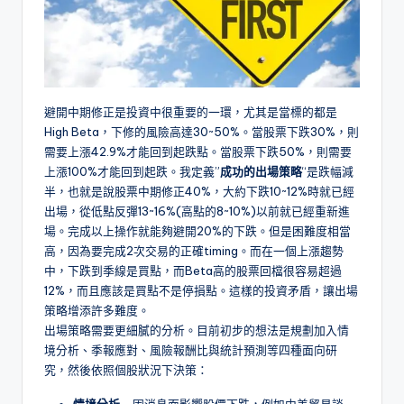
避開中期修正是投資中很重要的一環，尤其是當標的都是
High Beta，下修的風險高達30~50%。當股票下跌30%，則
需要上漲42.9%才能回到起跌點。當股票下跌50%，則需要
上漲100%才能回到起跌。我定義”
成功的出場策略
“是跌幅減
半，也就是說股票中期修正40%，大約下跌10~12%時就已經
出場，從低點反彈13~16%(高點的8~10%)以前就已經重新進
場。完成以上操作就能夠避開20%的下跌。但是困難度相當
高，因為要完成2次交易的正確timing。而在一個上漲趨勢
中，下跌到季線是買點，而Beta高的股票回檔很容易超過
12%，而且應該是買點不是停損點。這樣的投資矛盾，讓出場
策略增添許多難度。
出場策略需要更細膩的分析。目前初步的想法是規劃加入情
境分析、季報應對、風險報酬比與統計預測等四種面向研
究，然後依照個股狀況下決策：