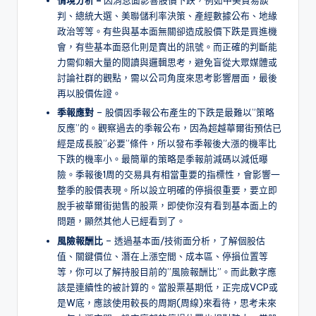
情境分析 –
因消息面影響股價下跌，例如中美貿易談
判、總統大選、美聯儲利率決策、產經數據公布、地緣
政治等等。有些與基本面無關卻造成股價下跌是買進機
會，有些基本面惡化則是賣出的訊號。而正確的判斷能
力需仰賴大量的閱讀與邏輯思考，避免盲從大眾媒體或
討論社群的觀點，需以公司角度來思考影響層面，最後
再以股價佐證。
季報應對
– 股價因季報公布產生的下跌是最難以”策略
反應”的。觀察過去的季報公布，因為超越華爾街預估已
經是成長股”必要”條件，所以發布季報後大漲的機率比
下跌的機率小。最簡單的策略是季報前減碼以減低曝
險。季報後1周的交易具有相當重要的指標性，會影響一
整季的股價表現。所以設立明確的停損很重要，要立即
脫手被華爾街拋售的股票，即使你沒有看到基本面上的
問題，顯然其他人已經看到了。
風險報酬比
– 透過基本面/技術面分析，了解個股估
值、關鍵價位、潛在上漲空間、成本區、停損位置等
等，你可以了解持股目前的”風險報酬比”。而此數字應
該是連續性的被計算的。當股票基期低，正完成VCP或
是W底，應該使用較長的周期(周線)來看待，思考未來