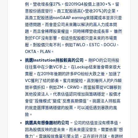
例，營收增長僅27%，但2019Q4股價上漲30+%。留
意股份過度發行、員工配股過高(>營收20%)的企業，
高員工配股透過nonGAAP earning來隱藏成本並非只是
道德問題，而會是公司未來難以解決的高人力成本問
題，而且會稀釋股東權益，同時稀釋營收成長率。 雖然
對於FCF沒有影響，但這些配股都只是未來的市場賣
壓，對股價只有不利。例如TWLO、ESTC、DOCU、
OKTA、PLAN。
挑選Institution持股較高的公司
– 剛IPO的公司持股
往往集中在少數VC手上，在Lockup結束後會帶來很大
賣壓。在2019年後期的許多IPO紛紛大跌之後，加速了
VC獲利了結的節奏。蜜月期變短，高到嚇死人的P/S瞬
間半價折扣，例如ZM、CRWD。而當股票從VC轉移到
其他投資法人，代表估值認同增加與籌碼穩定，股價才
會從”投機模式”變成”反應長期價值”。挑選法人持股高
的就是選擇籌碼穩健的股票，可以減低遇到暴跌的風
險。
挑選具有想像題材的公司
– 公司的估值並沒有標準值，
因為股價反映的是未來，而未來還沒發生，需要依靠”想
像力”。雲端股就像單引擎火箭，正在前往月球，有題材