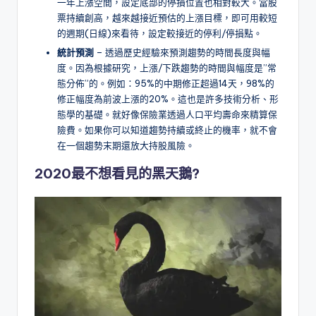
一年上漲空間，設定底部的停損位置也相對較大。當股
票持續創高，越來越接近預估的上漲目標，即可用較短
的週期(日線)來看待，設定較接近的停利/停損點。
統計預測
– 透過歷史經驗來預測趨勢的時間長度與幅
度。因為根據研究，上漲/下跌趨勢的時間與幅度是”常
態分佈”的。例如：95%的中期修正超過14天，98%的
修正幅度為前波上漲的20%。這也是許多技術分析、形
態學的基礎。就好像保險業透過人口平均壽命來精算保
險費。如果你可以知道趨勢持續或終止的機率，就不會
在一個趨勢末期還放大持股風險。
2020最不想看見的黑天鵝?