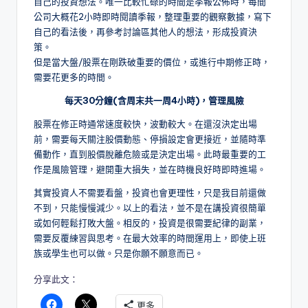
自己的投資想法。唯一比較忙碌的時間是季報公佈時，每間
公司大概花2小時即時閱讀季報，整理重要的觀察數據，寫下
自己的看法後，再參考討論區其他人的想法，形成投資決
策。
但是當大盤/股票在剛跌破重要的價位，或進行中期修正時，
需要花更多的時間。
每天30分鐘(含周末共一周4小時)，管理風險
股票在修正時通常速度較快，波動較大。在還沒決定出場
前，需要每天關注股價動態、停損設定會更接近，並隨時準
備動作，直到股價脫離危險或是決定出場。此時最重要的工
作是風險管理，避開重大損失，並在時機良好時即時進場。
其實投資人不需要看盤，投資也會更理性，只是我目前還做
不到，只能慢慢減少。以上的看法，並不是在講投資很簡單
或如何輕鬆打敗大盤。相反的，投資是很需要紀律的副業，
需要反覆練習與思考。在最大效率的時間運用上，即使上班
族或學生也可以做。只是你願不願意而已。
分享此文：
更多