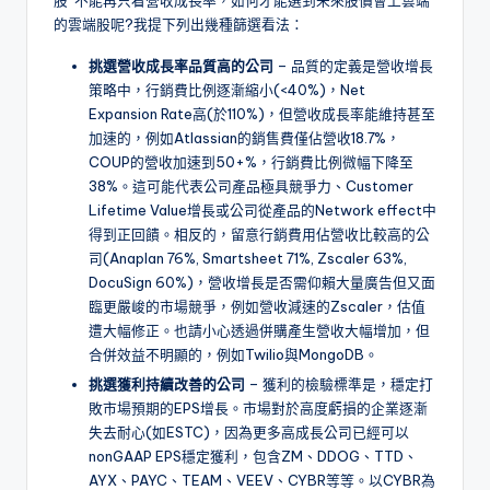
股”不能再只看營收成長率，如何才能選到未來股價會上雲端
的雲端股呢?我提下列出幾種篩選看法：
挑選營收成長率品質高的公司
– 品質的定義是營收增長
策略中，行銷費比例逐漸縮小(<40%)，Net
Expansion Rate高(於110%)，但營收成長率能維持甚至
加速的，例如Atlassian的銷售費僅佔營收18.7%，
COUP的營收加速到50+%，行銷費比例微幅下降至
38%。這可能代表公司產品極具競爭力、Customer
Lifetime Value增長或公司從產品的Network effect中
得到正回饋。相反的，留意行銷費用佔營收比較高的公
司(Anaplan 76%, Smartsheet 71%, Zscaler 63%,
DocuSign 60%)，營收增長是否需仰賴大量廣告但又面
臨更嚴峻的市場競爭，例如營收減速的Zscaler，估值
遭大幅修正。也請小心透過併購產生營收大幅增加，但
合併效益不明顯的，例如Twilio與MongoDB。
挑選獲利持續改善的公司
– 獲利的檢驗標準是，穩定打
敗市場預期的EPS增長。市場對於高度虧損的企業逐漸
失去耐心(如ESTC)，因為更多高成長公司已經可以
nonGAAP EPS穩定獲利，包含ZM、DDOG、TTD、
AYX、PAYC、TEAM、VEEV、CYBR等等。以CYBR為