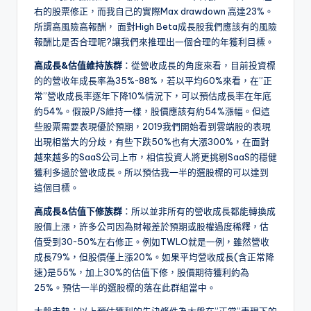
右的股票修正，而我自己的實際Max drawdown 高達23%。
所謂高風險高報酬， 面對High Beta成長股我們應該有的風險
報酬比是否合理呢?讓我們來推理出一個合理的年獲利目標。
高成長&估值維持族群
：從營收成長的角度來看，目前投資標
的的營收年成長率為35%~88%，若以平均60%來看，在”正
常”營收成長率逐年下降10%情況下，可以預估成長率在年底
約54%。假設P/S維持一樣，股價應該有約54%漲幅。但這
些股票需要表現優於預期，2019我們開始看到雲端股的表現
出現相當大的分歧，有些下跌50%也有大漲300%，在面對
越來越多的SaaS公司上市，相信投資人將更挑剔SaaS的穩健
獲利多過於營收成長。所以預估我一半的選股標的可以達到
這個目標。
高成長&估值下修族群
：所以並非所有的營收成長都能轉換成
股價上漲，許多公司因為財報差於預期或股權過度稀釋，估
值受到30~50%左右修正。例如TWLO就是一例，雖然營收
成長79%，但股價僅上漲20%。如果平均營收成長(含正常降
速)是55%，加上30%的估值下修，股價期待獲利約為
25%。預估一半的選股標的落在此群組當中。