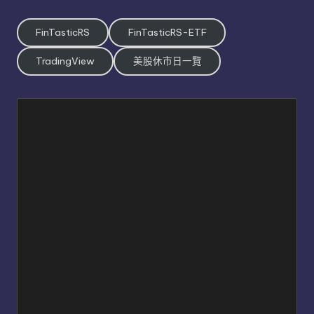
FinTasticRS
FinTasticRS-ETF
TradingView
美股休市日一覽