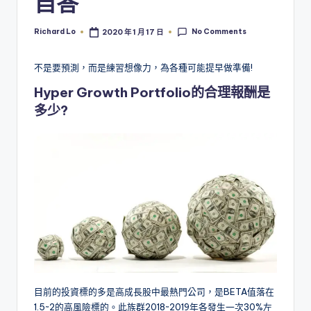
自答
No Comments
Richard Lo
2020 年 1 月 17 日
Posted
by
不是要預測，而是練習想像力，為各種可能提早做準備!
Hyper Growth Portfolio的合理報酬是
多少?
目前的投資標的多是高成長股中最熱門公司，是BETA值落在
1.5~2的高風險標的。此族群2018~2019年各發生一次30%左