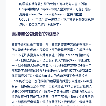
的雲端股就像雙引擎的火箭，可以衝向火星。例如
Coupa推出的Coupa Pay跨入金流領域，可能引爆另一
波成長。RingCentral入股Avaya，並共同推出
UCaaS，也可能引爆一波成長。不用等到財務報表已經
反映，股價就已經升上雲端了。
直接買公認最好的股票?
買賣股票有點像在賣黃牛票，買高只要賣更高就能夠獲利。
所以需求大於供給才是股價上漲的最重要因素。在網路世代
中，不乏許多投資神人受到關注，例如Fool.com討論區的
Saul。他過去的成功，也是吸引我入門研究SaaS的原因之
一。但不知道大家是否有發現，Saul股票在2019 Q4幾乎全
部都是下跌最慘的股票? 他的Portfolio獲利從77%跌到28%，
修正幅度27.7%。假設Saul過去的成功吸引了全世界投資
SaaS的模仿者，那他推薦的股票還有誰還沒買進呢? Saul還
有另一個特色就是不停損，當股票修正30%仍安慰著投資人
過去2008年都撐過了，股票一定會漲回來。這對見過大風大
浪的投資老手可能可以適應，但不了解High Beta投資風險的
人，卻容易受傷慘重，停損在最底部。我們處於一個網路傳