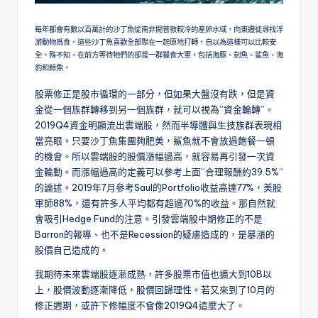
每年都會有數以百萬計的沙丁魚從南非開普敦較冷的産卵水域，向東遷徙尋找浮
游動物爲食。這些沙丁魚喜歡全部聚在一起原地打轉，自以為這樣可以比較安
全。殊不知，在前方等待牠們的卻是一群獵食大軍，包括海豚、劍魚、鲨魚、海
豹和鲸魚。
股票修正是股市循環的一部分，但如果大盤沒有跌，但是資
金從一個族群轉移到另一個族群，就可以視為”資金輪轉”。
2019Q4資金明顯流出雲端股，然而半導體與生技族群表現相
當亮眼。只要沙丁魚集團夠肥美，鯊魚就不會放過飽餐一頓
的機會。所以雲端股的股價漲幅過高，就容易再引發一次資
金輪動。而漲幅過高的定義可以參考上面”合理報酬約39.5%”
的論述。2019年7月參考Saul的Portfolio收益高達77%，美股
軍師88%，還有許多人平均都有超過70%的收益。那自然就
會吸引Hedge Fund的注意。引發雲端股中期修正的不是
Barron的報導、也不是Recession的疑慮造成的，是暴漲的
股價自己造成的。
我期待未來雲端股逐漸成熟，許多股票市值也擴大到10B以
上，股價波動逐漸降低，股價回歸理性。若又來到了10月的
修正週期，或許下修幅度不會像2019Q4這麼大了。