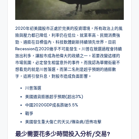
2020年初美國股市正處於完美的投資環境，所有政治上的風
險與壓力都已降低，利率仍在低位、就業率高、民間消費強
勁、通膨在目標值內、科技軟體創新持續領先世界，目前
Recession在2020幾乎不可能發生。川普在競選過程會持續
放出利多，讓股市成為他偉大的政績之一。若要改變這樣的
市場氛圍，必定發生相當意外的事件。而我認為華爾街最不
想看見的就是川普落選。而第二名則是超乎預期的通膨數
字，這將引發升息，對股市造成負面影響。
川普落選
美國通貨膨脹超乎預期(超出3%)
中國2020GDP成長跌破5.5%
戰爭
美國發生重大傷亡的天災/傳染病/恐怖攻擊
最少需要花多少時間投入分析/交易?