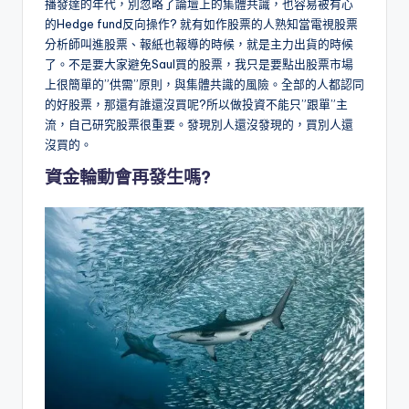
播發達的年代，別忽略了論壇上的集體共識，也容易被有心
的Hedge fund反向操作? 就有如作股票的人熟知當電視股票
分析師叫進股票、報紙也報導的時候，就是主力出貨的時候
了。不是要大家避免Saul買的股票，我只是要點出股票市場
上很簡單的”供需”原則，與集體共識的風險。全部的人都認同
的好股票，那還有誰還沒買呢?所以做投資不能只”跟單”主
流，自己研究股票很重要。發現別人還沒發現的，買別人還
沒買的。
資金輪動會再發生嗎?