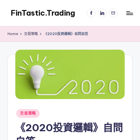
FinTastic.Trading
Facebook
LinkedIn
電
Skip
子
to
錡
郵
content
妙
件
Home
交易策略
《2020投資邏輯》自問自答
美
股
交
易
Posted
交易策略
in
《2020投資邏輯》自問