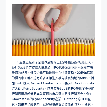
SaaS旋風正吸引了全世界最好的工程師與創業家相繼投入，
預計SaaS企業持續大量增加，IPO也會源源不絕。雖然市場
急速的成長，但是企業互搶地盤也在快速蔓延。2019年追蹤
的標的中，就不乏有許多互相進入橫向擴張領域的SaaS，例
如Twilio進入Contact Center，Zoom進入UCaaS，Elastic
進入EndPoint Security。越來越多SaaS的IPO提供了更多的
行銷資源讓部分原本就壅擠的市場添加更多行銷戰火，例如
Crowdstrike的Cyber security產業、Datadog的SIEM產
業。如果你仔細觀察，就會發現這個仍然很新的SaaS產業，