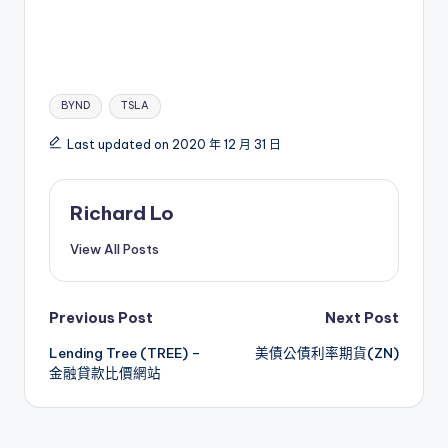
Tags:
BYND
TSLA
Last updated on 2020 年 12 月 31 日
Richard Lo
View All Posts
Post
Previous Post
Next Post
Lending Tree (TREE) –
美債公債利率期貨(ZN)
navigation
金融貸款比價網站