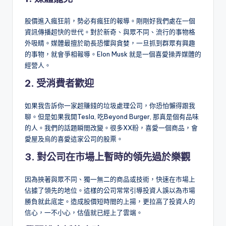
股價進入瘋狂前，勢必有瘋狂的報導。剛剛好我們處在一個
資訊傳播超快的世代。對於新奇、與眾不同、流行的事物格
外吸睛。媒體最擅於助長恐懼與貪婪，一旦抓到群眾有興趣
的事物，就會爭相報導。Elon Musk 就是一個喜愛操弄媒體的
經營人。
2. 受消費者歡迎
如果我告訴你一家超賺錢的垃圾處理公司，你恐怕懶得跟我
聊。但是如果我開Tesla, 吃Beyond Burger, 那真是個有品味
的人。我們的話題瞬間改變。很多XX粉，喜愛一個商品，會
愛屋及烏的喜愛這家公司的股票。
3. 對公司在市場上暫時的領先過於樂觀
因為挾著與眾不同、獨一無二的商品或技術，快速在市場上
佔據了領先的地位。這樣的公司常常引導投資人誤以為市場
勝負就此底定。造成股價短時間的上揚，更拉高了投資人的
信心，一不小心，估值就已經上了雲端。