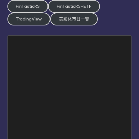
FinTasticRS
FinTasticRS-ETF
TradingView
美股休市日一覽