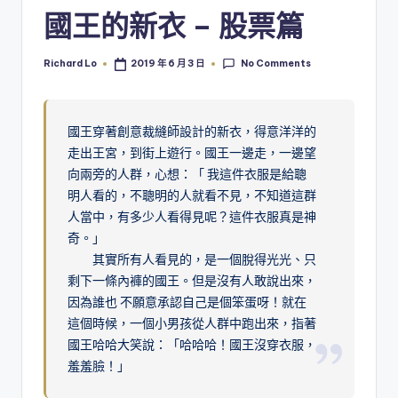
國王的新衣 – 股票篇
No Comments
Richard Lo
2019 年 6 月 3 日
Posted
by
國王穿著創意裁縫師設計的新衣，得意洋洋的
走出王宮，到街上遊行。國王一邊走，一邊望
向兩旁的人群，心想：「 我這件衣服是給聰
明人看的，不聰明的人就看不見，不知道這群
人當中，有多少人看得見呢？這件衣服真是神
奇。」
其實所有人看見的，是一個脫得光光、只
剩下一條內褲的國王。但是沒有人敢說出來，
因為誰也 不願意承認自己是個笨蛋呀！就在
這個時候，一個小男孩從人群中跑出來，指著
國王哈哈大笑說：「哈哈哈！國王沒穿衣服，
羞羞臉！」