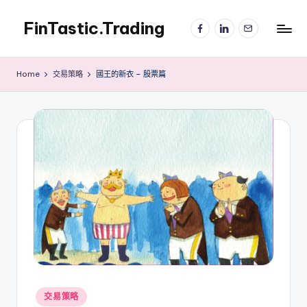
FinTastic.Trading
Facebook
LinkedIn
電
Skip
子
to
錡
郵
content
妙
件
Home
交易策略
國王的新衣 – 股票篇
美
股
交
易
Posted
交易策略
in