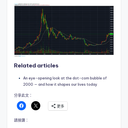
Related articles
An eye-opening look at the dot-com bubble of
2000 — and how it shapes our lives today
分享此文：
更多
請按讚：