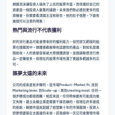
網路泡沫讓投資人損失了上兆的股票市值。而保護好自己的
資產是一個投資人最重的議題。未來我們勢必遇到更多的投
資機會，你需要看清國王沒有新衣，他的肚子很肥。下面有
幾個可以注意的現象：
熱門與流行不代表獲利
好的流行產品可能會帶來好的獲利能力，但荒謬又虧錢的股
票也隱藏其中。媒體喜歡報導有話題性的產品，對知名度展
開助攻。人的貪婪容易被大眾媒體誘發，並錯誤聯想流行商
品一定賺很多。但現在的股票市場充滿了賣越多虧越多的公
司。
築夢太遠的未來
公司的成長是有步驟的，從市場Product-Market fit, 找到
Marketing lever, 到Scale-up，再到creating moat. 任何一
個步驟成功都很困難，相反來說，任何時候都有可能成功後
又失敗。建立永續企業是需要千錘百鍊的，但現在許多速成
的新創，瞬間市值就超越了經營數十年的市場龍頭。投資人
把夢想建築在太遙遠的未來，認為總有一天公司會實現市場