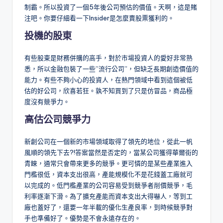
制霸。所以投資了一個5年後公司預估的價值。天啊，這是賭
注吧。你要仔細看一下Insider是怎麼賣股票獲利的。
投機的股東
有些股東是財務併購的高手，對於市場投資人的愛好非常熟
悉，所以金融包裝了一些”流行公司”，但缺乏長期創造價值的
能力。有些不夠小心的投資人，在熱門領域中看到這個被低
估的好公司，欣喜若狂。孰不知買到了只是仿冒品，商品極
度沒有競爭力。
高估公司競爭力
新創公司在一個新的市場領域取得了領先的地位，從此一帆
風順的領先下去?!答案當然是否定的，當某公司獲得華爾街的
青睞，通常只會帶來更多的競爭。更可憐的是某些產業進入
門檻很低，資本支出很高，產能規模化不是花錢蓋工廠就可
以完成的。低門檻產業的公司容易受到競爭者削價競爭，毛
利率逐漸下滑。為了擴充產能而資本支出大得嚇人，等到工
廠也蓋好了，還要一年半載的優化生產良率，到時候競爭對
手也準備好了。優勢是不會永遠存在的。