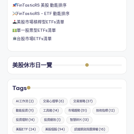
FinTasticRS 美股 動能排序
FinTasticRS - ETF 動能排序
美股市場槓桿型ETFs清單
單一股票型ETFs清單
台股市場ETFs清單
美股休市日一覽
Tags
AI工作流
(2)
交易心理學
(6)
交易策略
(37)
動能投資
(11)
工具箱
(14)
市場趨勢
(51)
技術指標
(12)
投資理財
(14)
投資績效
(1)
智慧碎片
(13)
美股ETF
(24)
美股個股
(94)
認識期貨與選擇權
(16)