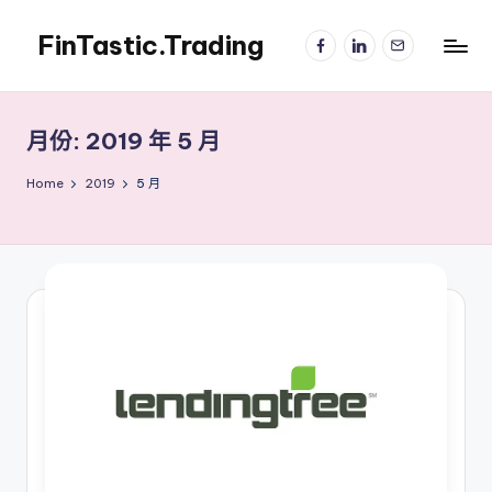
FinTastic.Trading
Facebook
LinkedIn
電
Skip
子
to
錡
郵
content
妙
件
美
月份:
2019 年 5 月
股
交
Home
2019
5 月
易