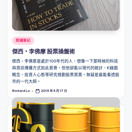
Posted
閱讀筆記
in
傑西‧李佛摩 股票操盤術
傑西‧李佛摩是處於100年代的人，想像一下那時候的科技
與資訊傳播方式如此貧脊，但他卻能以現代的統計、K線圖
概念、投資人心態等研究規劃股票買賣。無疑是最能看透股
市的一代大師。
Richard Lo
2019 年 5 月 17 日
Posted
by