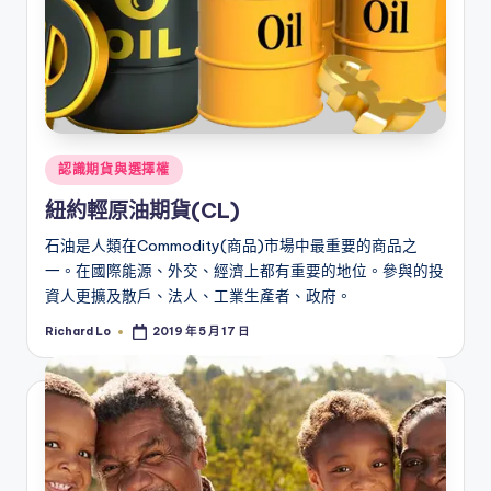
Posted
認識期貨與選擇權
in
紐約輕原油期貨(CL)
石油是人類在Commodity(商品)市場中最重要的商品之
一。在國際能源、外交、經濟上都有重要的地位。參與的投
資人更擴及散戶、法人、工業生產者、政府。
Richard Lo
2019 年 5 月 17 日
Posted
by