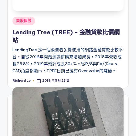
Posted
美股個股
in
Lending Tree (TREE) – 金融貸款比價網
站
LendingTree 是一個消費者免費使用的網路金融貸款比較平
台。自從2016年開始透過併購來增加成長，2018年營收成
長23.8%，2019年預計成長30+%。從P/S與EV/(Rev. x
GM)角度都顯示，TREE目前已經有Over value的嫌疑。
Richard Lo
2019 年 5 月 28 日
Posted
by