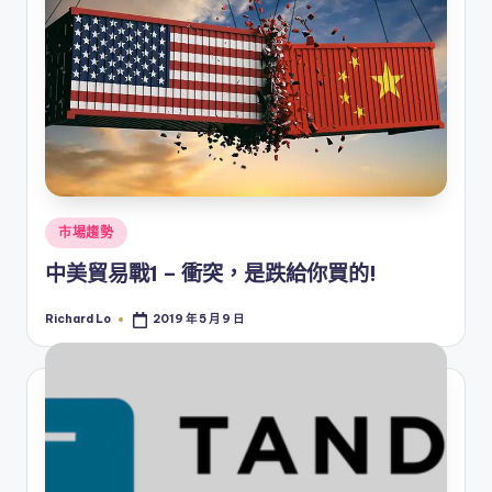
Posted
市場趨勢
in
中美貿易戰1 – 衝突，是跌給你買的!
Richard Lo
2019 年 5 月 9 日
Posted
by