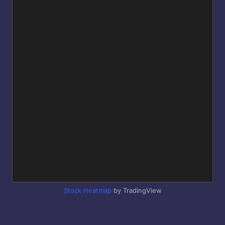
Stock Heatmap
by TradingView