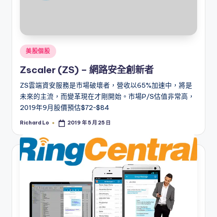
Posted
美股個股
in
Zscaler (ZS) – 網路安全創新者
ZS雲端資安服務是市場破壞者，營收以65%加速中，將是
未來的主流，而變革現在才剛開始。市場P/S估值非常高，
2019年9月股價預估$72~$84
Richard Lo
2019 年 5 月 25 日
Posted
by