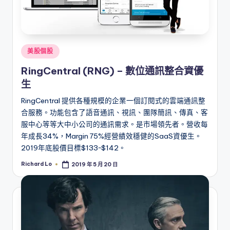
Posted
美股個股
in
RingCentral (RNG) – 數位通訊整合資優
生
RingCentral 提供各種規模的企業一個訂閱式的雲端通訊整
合服務。功能包含了語音通訊、視訊、團隊簡訊、傳真、客
服中心等等大中小公司的通訊需求。是市場領先者。營收每
年成長34%，Margin 75%經營績效穩健的SaaS資優生。
2019年底股價目標$133~$142。
Richard Lo
2019 年 5 月 20 日
Posted
by