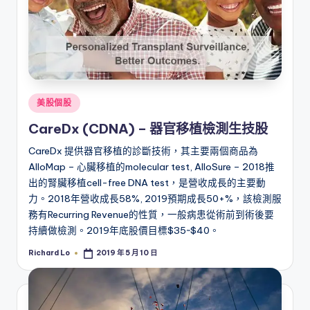
Posted
美股個股
in
CareDx (CDNA) – 器官移植檢測生技股
CareDx 提供器官移植的診斷技術，其主要兩個商品為
AlloMap – 心臟移植的molecular test, AlloSure – 2018推
出的腎臟移植cell-free DNA test，是營收成長的主要動
力。2018年營收成長58%, 2019預期成長50+%，該檢測服
務有Recurring Revenue的性質，一般病患從術前到術後要
持續做檢測。2019年底股價目標$35~$40。
Richard Lo
2019 年 5 月 10 日
Posted
by