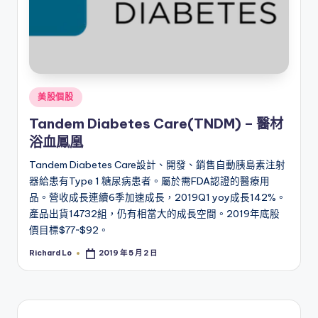
Posted
美股個股
in
Tandem Diabetes Care(TNDM) – 醫材
浴血鳳凰
Tandem Diabetes Care設計、開發、銷售自動胰島素注射
器給患有Type 1 糖尿病患者。屬於需FDA認證的醫療用
品。營收成長連續6季加速成長，2019Q1 yoy成長142%。
產品出貨14732組，仍有相當大的成長空間。2019年底股
價目標$77~$92。
Richard Lo
2019 年 5 月 2 日
Posted
by