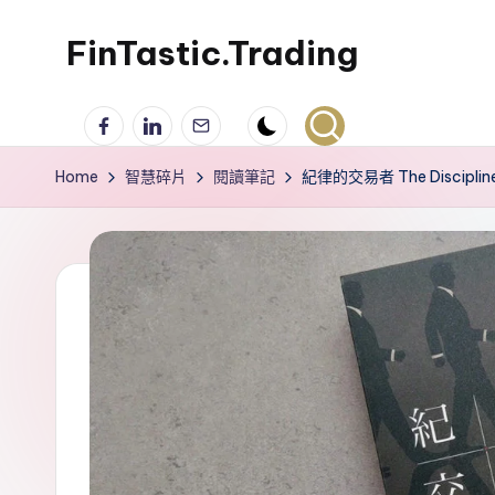
FinTastic.Trading
Skip
to
錡
Facebook
LinkedIn
電
content
妙
子
美
郵
Home
智慧碎片
閱讀筆記
紀律的交易者 The Discipline
股
件
交
易