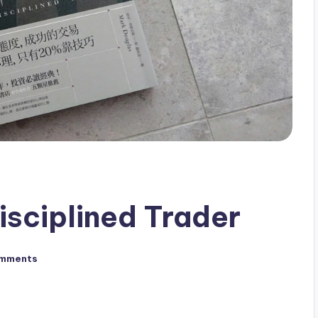
iplined Trader
mments