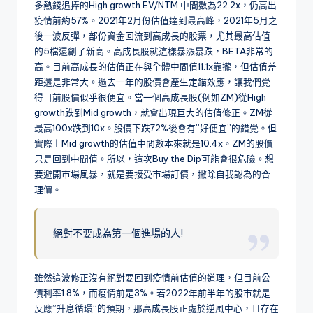
多熱錢追捧的High growth EV/NTM 中間數為22.2x，仍高出
疫情前約57%。2021年2月份估值達到最高峰，2021年5月之
後一波反彈，部份資金回流到高成長的股票，尤其最高估值
的5檔還創了新高。高成長股就這樣暴漲暴跌，BETA非常的
高。目前高成長的估值正在與全體中間值11.1x靠攏，但估值差
距還是非常大。過去一年的股價會產生定錨效應，讓我們覺
得目前股價似乎很便宜。當一個高成長股(例如ZM)從High
growth跌到Mid growth，就會出現巨大的估值修正。ZM從
最高100x跌到10x。股價下跌72%後會有”好便宜”的錯覺。但
實際上Mid growth的估值中間數本來就是10.4x。ZM的股價
只是回到中間值。所以，這次Buy the Dip可能會很危險。想
要避開市場風暴，就是要接受市場訂價，撇除自我認為的合
理價。
絕對不要成為第一個進場的人!
雖然這波修正沒有絕對要回到疫情前估值的道理，但目前公
債利率1.8%，而疫情前是3%。若2022年前半年的股市就是
反應”升息循環”的預期，那高成長股正處於逆風中心，且存在