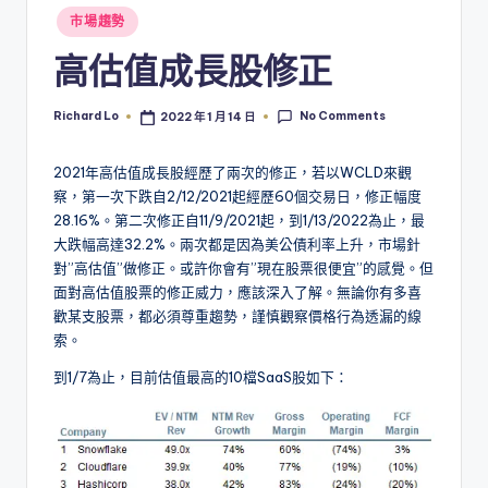
Posted
市場趨勢
in
高估值成長股修正
No Comments
Richard Lo
2022 年 1 月 14 日
Posted
by
2021年高估值成長股經歷了兩次的修正，若以WCLD來觀
察，第一次下跌自2/12/2021起經歷60個交易日，修正幅度
28.16%。第二次修正自11/9/2021起，到1/13/2022為止，最
大跌幅高達32.2%。兩次都是因為美公債利率上升，市場針
對”高估值”做修正。或許你會有”現在股票很便宜”的感覺。但
面對高估值股票的修正威力，應該深入了解。無論你有多喜
歡某支股票，都必須尊重趨勢，謹慎觀察價格行為透漏的線
索。
到1/7為止，目前估值最高的10檔SaaS股如下：