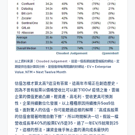
以上資料來源：
Clouded Judgement
，這是一個長期追蹤雲端股的網站。定
期提供估值計算與分析，是個值得每周閱讀的好網站。EV = Enterprise
Value, NTM = Next Twelve Month
估值怎樣才算太高?這沒有答案，這兩年市場正在創造歷史，
因為不曾有股票以價格營收比可以創下100x! 疫情之後，雲端
企業的價值更被凸顯。輕資產、高毛利、營收更具可預測
性，企業持續數位化發展，以上種種原因持續推升SaaS估
值。面對驚人的估值，你可能聽過這樣的解釋：”高成長股票
的估值會隨著時間自動下修”，所以時間解決一切。假設一檔
營收成長率40%的股票EV/S是35，過了一年EV/S就降到25
了。這樣的想法，讓資金幾乎無止盡的湧向成長最快的