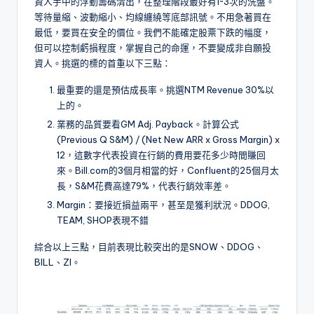
資人手中的浮動籌碼清出，在整理階段最好有1~3次的洗盤。
等待量縮、波動縮小、均線纏繞等底部訊號。不用急著買在
最低，要買在安全的價位。我們不能確定股票下跌的幅度，
但可以控制虧損程度，掌握自己的命運，不要變成非自願投
資人。挑選的標的首重以下三點：
最重要的還是預估成長率。挑選NTM Revenue 30%以
上的。
業務的品質要看GM Adj. Payback。計算公式
(Previous Q S&M) / (Net New ARR x Gross Margin) x
12，這數字代表投資在行銷的費用要花多少時間賺回
來。Bill.com的3個月相當的好，Confluent的25個月太
長，S&M花費高達79%，代表行銷效率差。
Margin：要接近損益兩平，甚至是獲利狀況。DDOG,
TEAM, SHOP表現不錯
綜合以上三點，目前表現比較突出的是SNOW、DDOG、
BILL、ZI。