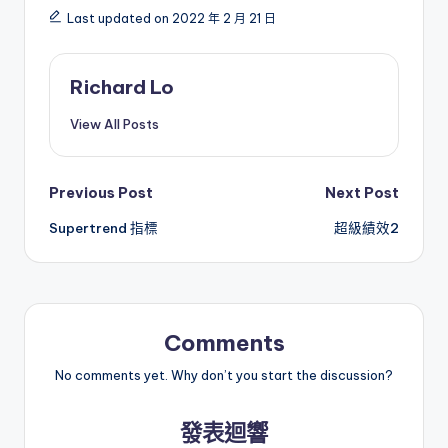
Last updated on 2022 年 2 月 21 日
Richard Lo
View All Posts
Post
Previous Post
Next Post
Supertrend 指標
超級績效2
navigation
Comments
No comments yet. Why don’t you start the discussion?
發表迴響