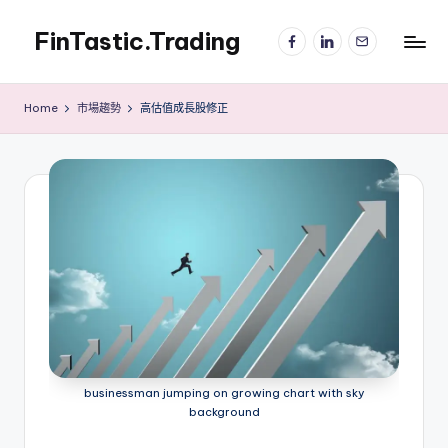
FinTastic.Trading
Facebook
LinkedIn
電
Skip
子
to
錡
郵
content
妙
件
Home
市場趨勢
高估值成長股修正
美
股
交
易
businessman jumping on growing chart with sky
background