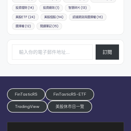
投資理財
(14)
投資績效
(1)
智慧碎片
(13)
美股ETF
(24)
美股個股
(94)
認識期貨與選擇權
(16)
選擇權
(12)
閱讀筆記
(15)
輸入你的電子郵件地址…
訂閱
FinTasticRS
FinTasticRS-ETF
TradingView
美股休市日一覽