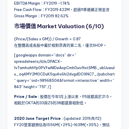
EBITDA Margin：FY2019 -1.74%
Free Cash Flow：FY2019 422M，超過11季連續正現金流
Gross Margin：FY2019 82.62%
市場價值 Market Valuation (6/10)
(Price/(Sales x GM)) / Growth = 0.87
在整體高成長股中屬於相對昂貴的第二名，僅次SHOP。
[googleapps domain=”docs” dir=”
spreadsheets/d/e/2PACX-
1vTamhvihhYp0PVfwNlDeAopCmh0uiv9istSMB_ubUuwul
u_oq4MY2M0CDuK5qu4s6hi2dvgdDOXNC7_/pubchart
” query=”oid=98968504&format=interactive” width=”
843″ height=”751″ /]
Price / Sale :
股價在今年1月上漲以來，PS就都高於21.5。
相較於OKTA的33與ZS的38都還算相對低。
2020 June Target Price :
(updated 2019/8/12)
FY20營業額預估為1556M(+29%)~1631M(+35%)，預估