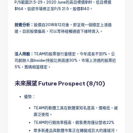
P/S範圍21.5~29。2020 June的高目標價$181，低目標價
$164，如欲市場修正至P/S 21.5，股價$140。
技術分析：
股價自2018年12月後，即呈現一個穩定上漲通
道。目前股價偏高，可以等待碰觸通道下緣時買入。
法人持股：
TEAM的股票發行量穩定，今年成長不到1%。公
司創辦人與Insider持股比例高達30%，市場上流通的股票近
5%，籌碼相當穩定。
未來展望 Future Prospect (8/10)
優勢：
TEAM的軟體工具在軟體業知名度高，價格低，被
廣泛使用。
TEAM的行銷效率極高，銷售費用僅佔營收22%
眾多新產品與軟體市集正在轉變成巨大的護城河，