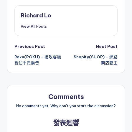
Richard Lo
View All Posts
Post
Previous Post
Next Post
Roku(ROKU) – 搶攻客廳
Shopify(SHOP) – 網路
navigation
視佔率賣廣告
商店霸主
Comments
No comments yet. Why don’t you start the discussion?
發表迴響