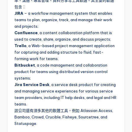
率、溝通、專案管理、資料分享等工具軟體。其主要的軟體
包含：
JIRA
– a workflow management system that enables
teams to plan, organize, track, and manage their work
and projects;
Confluence
, a content collaboration platform that is
used to create, share, organize, and discuss projects;
Trello
, a Web-based project management application
for capturing and adding structure to fluid, fast-
forming work for teams.
Bitbucket
, a code management and collaboration
product for teams using distributed version control
systems;
Jira Service Desk
, a service desk product for creating
and managing service experiences for various service
team providers, including IT help desks, and legal and HR
teams.
該公司還有須多其他的軟體工具，例如 Atlassian Access,
Bamboo, Crowd, Crucible, Fisheye, Sourcetree, and
Statuspage.