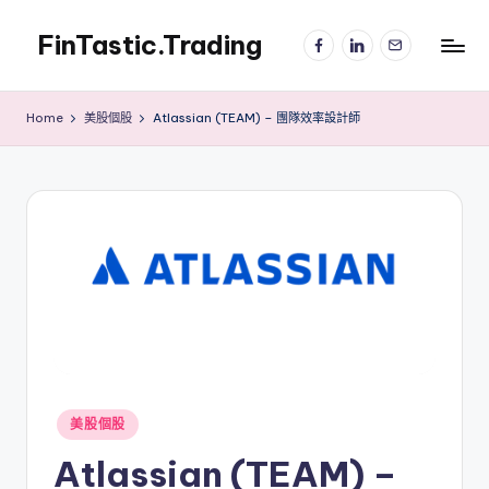
FinTastic.Trading
Facebook
LinkedIn
電
Skip
子
to
錡
郵
content
妙
件
Home
美股個股
Atlassian (TEAM) – 團隊效率設計師
美
股
交
易
Posted
美股個股
in
Atlassian (TEAM) –