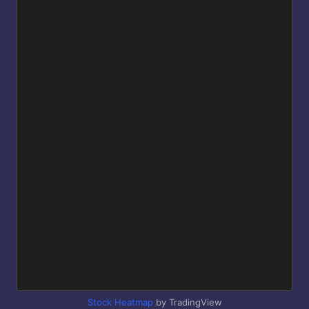
Stock Heatmap
by TradingView