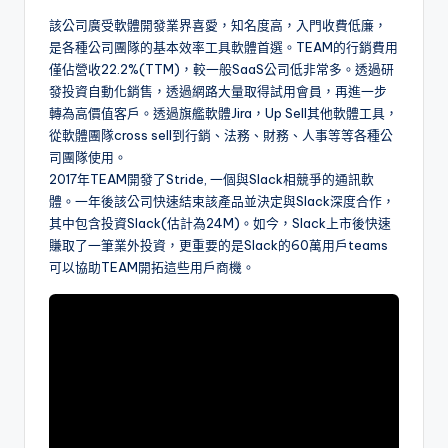
該公司廣受軟體開發業界喜愛，知名度高，入門收費低廉，
是各種公司團隊的基本效率工具軟體首選。TEAM的行銷費用
僅佔營收22.2%(TTM)，較一般SaaS公司低非常多。透過研
發投資自動化銷售，透過網路大量取得試用會員，再進一步
轉為高價值客戶。透過旗艦軟體Jira，Up Sell其他軟體工具，
從軟體團隊cross sell到行銷、法務、財務、人事等等各種公
司團隊使用。
2017年TEAM開發了Stride, 一個與Slack相競爭的通訊軟
體。一年後該公司快速結束該產品並決定與Slack深度合作，
其中包含投資Slack(估計為24M)。如今，Slack上市後快速
賺取了一筆業外投資，更重要的是Slack的60萬用戶teams
可以協助TEAM開拓這些用戶商機。