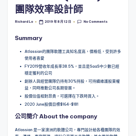
團隊效率設計師
No Comments
Richard Lo
2019 年 8 月 12 日
Posted
by
Summary
Atlassian的團隊軟體工具知名度高，價格低，受到許多
使用者喜愛
FY2019營收年成長率38.5%，並且是SaaS中少數已經
穩定獲利的公司
創辦人與經營團隊仍持有30%持股，可持續維護股東權
益，同時推動公司長期發展。
股價估值相對昂貴，可選擇在下跌時買入。
2020 June股價目標$164~$181
公司簡介 About the company
Atlassian 是一家澳洲的軟體公司，專門設計給各種團隊的效