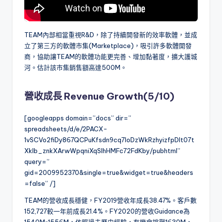
TEAM內部相當重視R&D，除了持續開發新的效率軟體，並成
立了第三方的軟體市集(Marketplace)，吸引許多軟體開發
商，協助讓TEAM的軟體功能更完善、增加黏著度，擴大護城
河。估計該市集銷售額高達500M。
營收成長 Revenue Growth(5/10)
[googleapps domain=”docs” dir=”
spreadsheets/d/e/2PACX-
1vSCVo2fiDy867QCPuKfsdn9cq7IoDzWkRzhyizfpDIt07t
Xklb_znkXArwWpqniXqSlhHMFc72FdKby/pubhtml”
query=”
gid=2009952370&single=true&widget=true&headers
=false” /]
TEAM的營收成長穩健，FY2019營收年成長38.47%。客戶數
152,727較一年前成長21.4%。FY2020的營收Guidance為