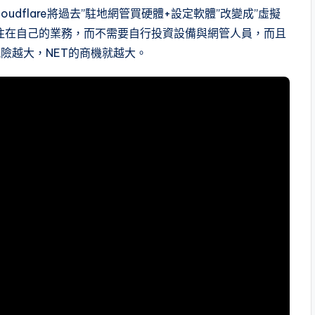
dflare將過去”駐地網管買硬體+設定軟體”改變成”虛擬
注在自己的業務，而不需要自行投資設備與網管人員，而且
險越大，NET的商機就越大。