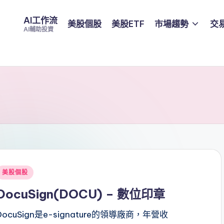
AI工作流
美股個股
美股ETF
市場趨勢
交
AI輔助投資
Posted
美股個股
n
DocuSign(DOCU) – 數位印章
DocuSign是e-signature的領導廠商，年營收