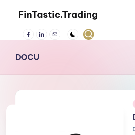
FinTastic.Trading
Skip
to
錡
Facebook
LinkedIn
電
content
妙
子
美
郵
股
件
DOCU
交
易
i