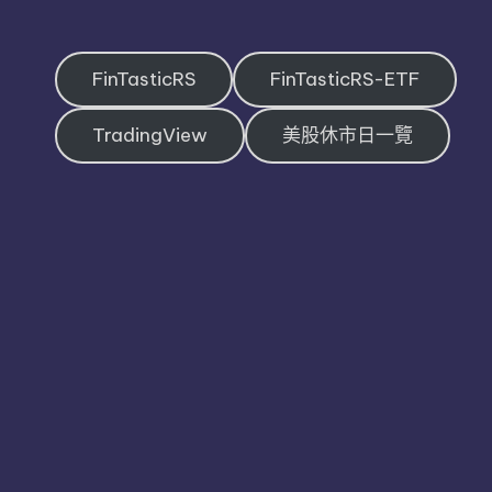
FinTasticRS
FinTasticRS-ETF
TradingView
美股休市日一覽