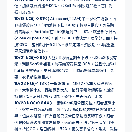
低，加碼融資買進至131%，並Sell Put個股選擇權。當日虧
損-1.32%。
10/18 NQ(-0.91%)
Atlassian(TEAM)第一家公布財報，內
容雖優於預期，但因盤後下跌，引發了類股主跌段，因為融
資的緣故，Portfolio在11:50就達到單日-8%，就全部停損出
(close all positions)。到了12:30，我決定再度全部買回，持
股109%。當日虧損-6.33%。雖然走勢不如預期，但尾盤盤
堅又讓我重拾信心。
10/21 NQ(+0.86)
大盤紅K收復星期五下跌，但SaaS卻沒有
漲，判斷SaaS會補漲，加碼融資買進至136%。並且增加Sell
Put個股選擇權。當日獲利0.17%。此時心態轉為報復性，想
要一次把虧損賺回來。
10/22 NQ(-1.13%)
一開盤帳面上獲利2+%埋入錯誤的信
心，大盤從小跌一路加速到大跌，最終尾盤陸續停損，最終
持股12%。當日虧損-7.31%。恐慌、失去信心，沮喪。
10/23 NQ(+0.54%)
一開盤SaaS股全面急拉，眼看反彈來
了，盤中一直敲單追買，過了30分鐘(10點)雖然已經追買完
畢，但成本略高，所有個股已達當日高點後反轉下跌，眼看
個股陸續跌破剛剛買進價格。信心盡失，決定第三次全部停
損。持股0%。當日虧損-1.52%。喪失更多信心，焦慮，覺得