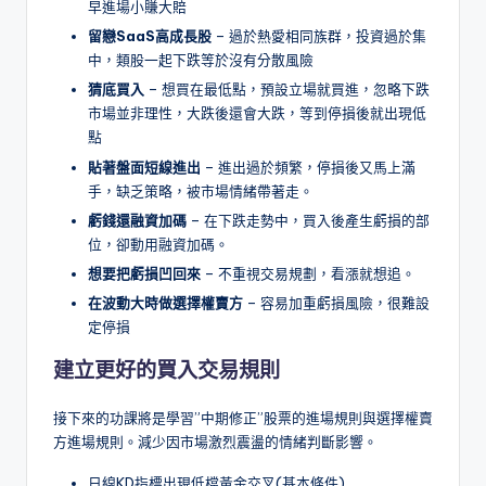
早進場小賺大賠
留戀SaaS高成長股
– 過於熱愛相同族群，投資過於集
中，類股一起下跌等於沒有分散風險
猜底買入
– 想買在最低點，預設立場就買進，忽略下跌
市場並非理性，大跌後還會大跌，等到停損後就出現低
點
貼著盤面短線進出
– 進出過於頻繁，停損後又馬上滿
手，缺乏策略，被市場情緒帶著走。
虧錢還融資加碼
– 在下跌走勢中，買入後產生虧損的部
位，卻動用融資加碼。
想要把虧損凹回來
– 不重視交易規劃，看漲就想追。
在波動大時做選擇權賣方
– 容易加重虧損風險，很難設
定停損
建立更好的買入交易規則
接下來的功課將是學習”中期修正”股票的進場規則與選擇權賣
方進場規則。減少因市場激烈震盪的情緒判斷影響。
日線KD指標出現低檔黃金交叉(基本條件)