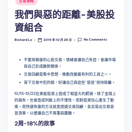
交易策略
in
我們與惡的距離-美股投
資組合
No Comments
Richard Lo
2019 年 10 月 26 日
Posted
by
不要用報復的心態交易，情緒會讓自己失控，會讓市場
與自己形成敵對關係。
交易回顧是集中思想、推動改變最有利的工具之一。
寫下交易中犯的錯，好讓自己與這些”惡習”保持距離。
10/15~10/22在美股投資上造成了相當大的虧損，除了金錢上
的損失，也會造成判斷上的不理性，而對投資信心產生了動
搖。而快速恢復的方法就是透過交易回顧，並且寫出交易惡
習清單，以便讓自己不再重蹈覆轍。
2周-18%的故事