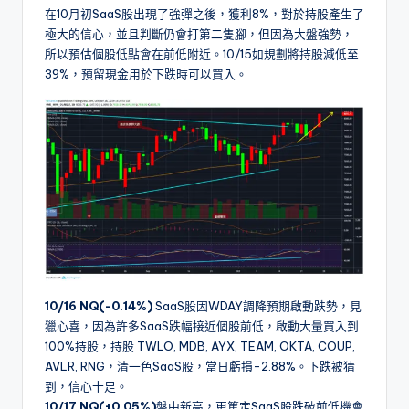
在10月初SaaS股出現了強彈之後，獲利8%，對於持股產生了
極大的信心，並且判斷仍會打第二隻腳，但因為大盤強勢，
所以預估個股低點會在前低附近。10/15如規劃將持股減低至
39%，預留現金用於下跌時可以買入。
10/16 NQ(-0.14%)
SaaS股因WDAY調降預期啟動跌勢，見
獵心喜，因為許多SaaS跌幅接近個股前低，啟動大量買入到
100%持股，持股 TWLO, MDB, AYX, TEAM, OKTA, COUP,
AVLR, RNG，清一色SaaS股，當日虧損-2.88%。下跌被猜
到，信心十足。
10/17 NQ(+0.05%)
盤中新高，更篤定SaaS股跌破前低機會