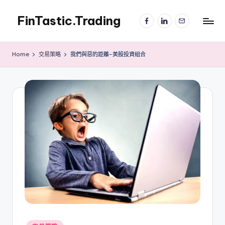
FinTastic.Trading
Facebook
LinkedIn
電
Skip
子
to
錡
郵
content
妙
件
Home
交易策略
我們與惡的距離-美股投資組合
美
股
交
易
Posted