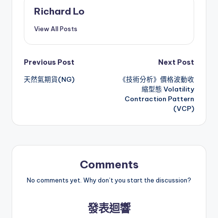
Richard Lo
View All Posts
Post
Previous Post
Next Post
天然氣期貨(NG)
《技術分析》價格波動收
navigation
縮型態 Volatility
Contraction Pattern
(VCP)
Comments
No comments yet. Why don’t you start the discussion?
發表迴響