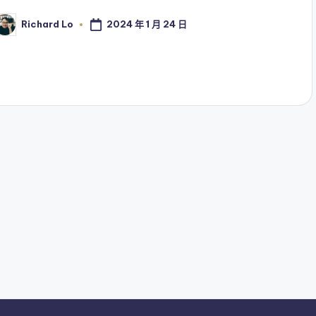
2024 年 1 月 24 日
Richard Lo
osted
y