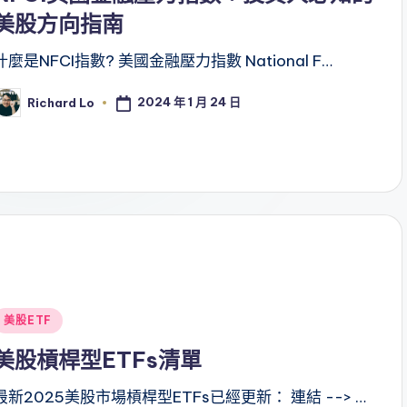
美股方向指南
什麼是NFCI指數? 美國金融壓力指數 National F…
2024 年 1 月 24 日
Richard Lo
osted
y
Posted
美股ETF
n
美股槓桿型ETFs清單
最新2025美股市場槓桿型ETFs已經更新： 連結 --> …