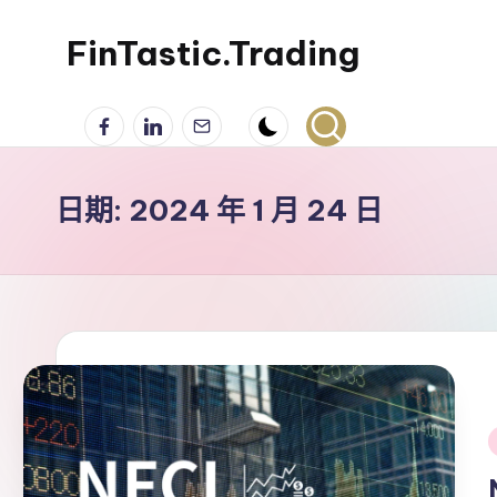
FinTastic.Trading
Skip
to
錡
Facebook
LinkedIn
電
content
妙
子
美
郵
股
件
日期:
2024 年 1 月 24 日
交
易
i