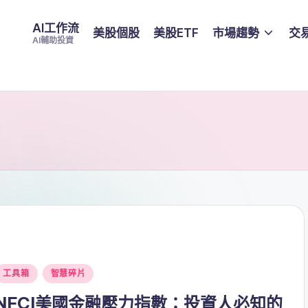
AI工作流
美股個股
美股ETF
市場趨勢
交
AI輔助投資
Posted
工具箱
智慧碎片
n
NFCI美國金融壓力指數：投資人必知的