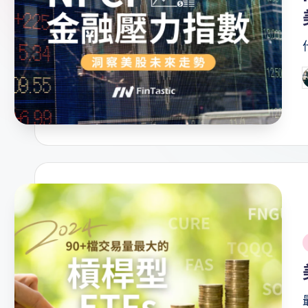
P
b
i