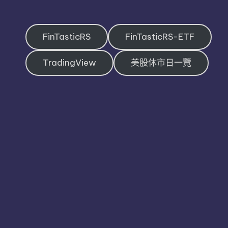
FinTasticRS
FinTasticRS-ETF
TradingView
美股休市日一覽