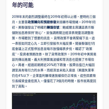
年的可能
2018年末的劇烈調整最終在2019年初得以止穩，歷時約三個
月，主要靠
政策轉向和預期修復
來扭轉市場情緒。2019年1月
初，美聯儲發出了明確的
轉鴿信號
：鮑威爾主席講話表示聯
儲對加息將保持“耐心”，並強調將關注經濟表現靈活調整政
策。市場聽到了想要的訊息 – 貨幣政策不會再緊縮下去。這
一表態如同定心丸，立即引發股市大幅反彈。隨後聯儲在1月
底會議上正式暫停加息並暗示放慢縮表步伐，確認了“政策
底”，投資者預期改善。除了貨幣政策外，2019年初中美貿易
談判傳出進展、義大利預算風波緩和等消息也提振了市場信
心。再者，經過前期將近20%的下跌後，股票估值已大幅回
調至具有吸引力的水準，而經濟並未陷入衰退（美國失業率
仍在4%以下，企業盈利雖增速放緩但仍正增長，這些因素吸
引長線資金逢低買入。僅僅花了3個月的時間，股市就再度回
到了高點。