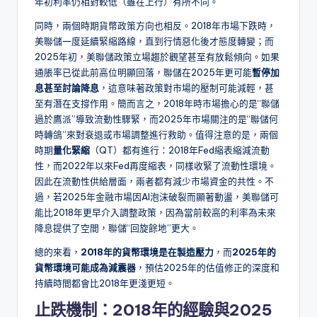
年初利率仍相對較低（雖在上行）有所不同。
同時，兩個時期貨幣政策方向也相反。2018年市場下跌時，
美聯儲一度延續緊縮路線，直到行情惡化後才態度轉變；而
2025年初，美聯儲政策立場趨於觀望甚至有放鬆傾向。如果
通脹率已從此前高位明顯回落，聯儲在2025年更可能
暫停加
息甚至討論降息
，這意味著政策對市場的壓制可能減輕，甚
至有潛在支撐作用。簡而言之，2018年時市場擔心的是“聯儲
過於鷹派”導致流動性驟緊，而2025年市場關注的是“聯儲何
時轉鴿”來對衰退或市場調整進行救助。值得注意的是，兩個
時期
量化緊縮
（QT）都有進行：2018年Fed縮表縮減流動
性，而2022年以來Fed再度縮表，同樣收緊了流動性環境。
因此在流動性供給層面，兩者都有減少市場資金的共性。不
過，若2025年金融市場因AI泡沫破裂而顯著動盪，美聯儲可
能比2018年更早介入調整政策，因為當前較高的利率為未來
降息提供了空間，聯儲“回旋餘地”更大。
總的來看，
2018年的貨幣環境是在製造壓力
，而
2025年的
貨幣環境可能成為減震器
，預估2025年的估值修正的深度和
持續時間都會比2018年更淺更短。
止跌機制：2018年的經驗與2025