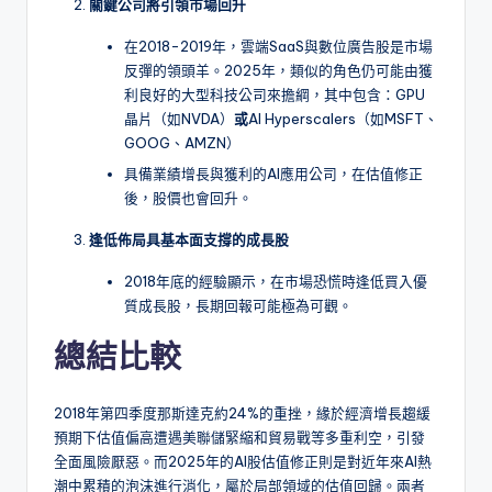
關鍵公司將引領市場回升
在2018-2019年，雲端SaaS與數位廣告股是市場
反彈的領頭羊。2025年，類似的角色仍可能由獲
利良好的大型科技公司來擔綱，其中包含：GPU
晶片（如NVDA）
或
AI Hyperscalers（如MSFT、
GOOG、AMZN）
具備業績增長與獲利的AI應用公司，在估值修正
後，股價也會回升。
逢低佈局具基本面支撐的成長股
2018年底的經驗顯示，在市場恐慌時逢低買入優
質成長股，長期回報可能極為可觀。
總結比較
2018年第四季度那斯達克約24%的重挫，緣於經濟增長趨緩
預期下估值偏高遭遇美聯儲緊縮和貿易戰等多重利空，引發
全面風險厭惡。而2025年的AI股估值修正則是對近年來AI熱
潮中累積的泡沫進行消化，屬於局部領域的估值回歸。兩者