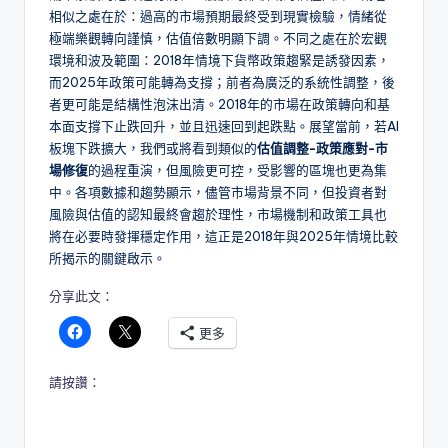
相似之處在於：過高的市場預期最終受到現實檢驗，情緒從
極端樂觀轉向謹慎，估值倍數明顯下調。不同之處在於宏觀
環境和波及範圍：2018年情境下貨幣政策趨緊是誘發因素，
而2025年政策可能轉為支撐；前者為廣泛的系統性調整，後
者更可能是結構性泡沫出清。2018年的市場在政策轉向和基
本面支撐下止跌回升，並且迅速回到起跌點。展望當前，若AI
板塊下跌擴大，我們或將看到類似的
估值調整-政策應對-市
場修復
的過程重演，但風險更可控，受影響的區塊也更為集
中。各項數據和趨勢顯示，儘管市場背景不同，但投資者對
風險與估值的認知最終會趨於理性，市場機制和政策工具也
將在必要時發揮穩定作用，這正是2018年與2025年情境比較
所揭示的關鍵啟示。
分享此文：
更多
請按讚：