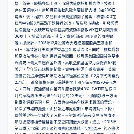
幅。首先，經過多年上漲，市場估值處於相對高位，技術上
存在回調壓力。當10月初指數跌破重要技術支撐（如200日
均線）後，程序化交易和止損賣盤加劇了拋售。標普500在
12月中旬較9月高點下跌接近20%，觸及熊市邊緣，引發恐慌
情緒蔓延。反映市場恐懼程度的波動率指數VIX在12月飆升至
36以上，創當年新高。其次，資金流向出現明顯的風險撤
離。據統計，2018年12月投資者大規模贖回股票型基金和
ETF，導致當月美國股票型基金出現淨流出。同時，槓桿貸款
和高收益債券市場也遭遇嚴重贖回：12月底美國銀團貸款基金
錄得史上最大單週資金外流，高收益債基金12月淨撤資68億
美元，全年流出規模創紀錄。資金紛紛湧向避險資產，美國
國債受到追捧使得10年期收益率從高位回落（12月下旬降至約
2.7%），黃金價格在股市暴跌期間上漲至每盎司1270美元左
右。同時，原油價格在第四季度暴跌近40%（WTI原油從10
月的每桶約76美元跌至12月底的42美元），油價暴跌一方面
拖累能源股表現，另一方面也被視為全球需求轉弱的警訊，
加深了市場的擔憂。由於臨近年底假期，市場流動性下降，
買盤稀少進一步放大了波動——例如聖誕前夜交易時段清淡，
那斯達克和標普雙雙創下歷史同期最大跌幅。總之，2018年
第四季度市場出現明顯的風險厭惡情緒，“現金為王”的心態佔