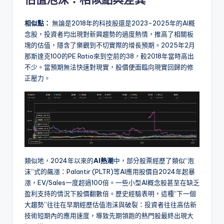
相似點：
無論是2018年的科技股還是2023-2025年的AI概
念股，投資者均出現對新興趨勢的過度熱情，推高了相關板
塊的估值，隱含了樂觀到不切實際的增長預期。2025年2月
那斯達克100的PE Ratio來到空前的38，較2018年當時高出
不少。當預期無法快速對現實，股價便面臨向現實回歸的修
正壓力。
類似地，2024年以來的
AI熱潮
中，部分股票經歷了類似“泡
沫”式的飆漲：Palantir (PLTR)等AI應用股價自2024年起暴
漲，EV/Sales一度超過100倍。一些小型AI概念股甚至在缺乏
盈利支持的情況下股價翻數倍。歷史經驗表明，這種“下一個
大趨勢”往往在早期經歷估值泡沫與破裂：投資者往往高估新
技術短期內的應用速度，導致先期領跑的熱門股最終出現大