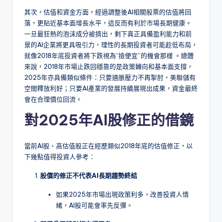
其次，估值和資金方面，經過調整後AI相關股票的估值將回
落，更貼近基本面增長水平，這反而有利於市場長期健康。
一旦最狂熱的泡沫成分被擠出，剩下真正具備盈利能力和前
景的AI企業將更具吸引力，理性的長期投資者可能趁低布局，
就像2018年底投資者將下跌視為“撿便宜”的機會那樣 。總體
來說，2018年市場止跌回穩靠的是政策轉向和基本面支撐，
2025年亦具備類似條件：只要通脹壓力不再掣肘，美聯儲有
空間釋放利好；只要AI產業的發展持續展現出成果，資金最終
會在合理價位回流。
對2025年AI股修正的借鏡
當前AI股、高估值股正在經歷類似2018年底的估值修正，以
下幾點值得投資人參考：
股價的修正不代表AI長期趨勢終結
如果2025年市場出現政策利多，改善投資人情
緒，AI股可能會率先反彈。