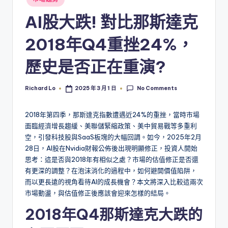
in
AI股大跌! 對比那斯達克
2018年Q4重挫24%，
歷史是否正在重演?
No Comments
Richard Lo
2025 年 3 月 1 日
Posted
by
2018年第四季，那斯達克指數遭遇近24%的重挫，當時市場
面臨經濟增長趨緩、美聯儲緊縮政策、美中貿易戰等多重利
空，引發科技股與SaaS板塊的大幅回調。如今，2025年2月
28日，AI股在Nvidia財報公佈後出現明顯修正，投資人開始
思考：這是否與2018年有相似之處？市場的估值修正是否還
有更深的調整？在泡沫消化的過程中，如何避開價值陷阱，
而以更長遠的視角看待AI的成長機會？本文將深入比較這兩次
市場動盪，與估值修正後應該會迎來怎樣的結局。
2018年Q4那斯達克大跌的