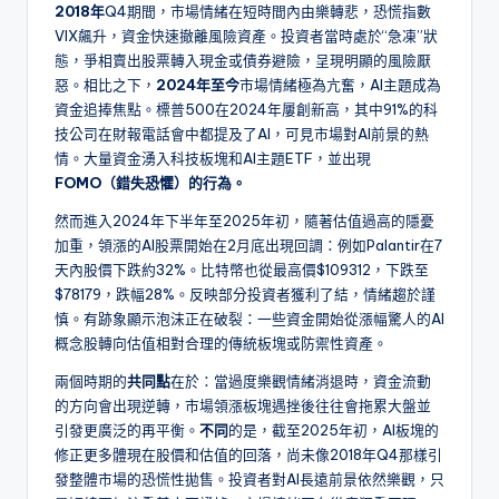
2018年
Q4期間，市場情緒在短時間內由樂轉悲，恐慌指數
VIX飆升，資金快速撤離風險資產。投資者當時處於“急凍”狀
態，爭相賣出股票轉入現金或債券避險，呈現明顯的風險厭
惡。相比之下，
2024年至今
市場情緒極為亢奮，AI主題成為
資金追捧焦點。標普500在2024年屢創新高，其中91%的科
技公司在財報電話會中都提及了AI，可見市場對AI前景的熱
情。大量資金湧入科技板塊和AI主題ETF，並出現
FOMO（錯失恐懼）的行為。
然而進入2024年下半年至2025年初，隨著估值過高的隱憂
加重，領漲的AI股票開始在2月底出現回調：例如Palantir在7
天內股價下跌約32%。比特幣也從最高價$109312，下跌至
$78179，跌幅28%。反映部分投資者獲利了結，情緒趨於謹
慎。有跡象顯示泡沫正在破裂：一些資金開始從漲幅驚人的AI
概念股轉向估值相對合理的傳統板塊或防禦性資產。
兩個時期的
共同點
在於：當過度樂觀情緒消退時，資金流動
的方向會出現逆轉，市場領漲板塊遇挫後往往會拖累大盤並
引發更廣泛的再平衡。
不同
的是，截至2025年初，AI板塊的
修正更多體現在股價和估值的回落，尚未像2018年Q4那樣引
發整體市場的恐慌性拋售。投資者對AI長遠前景依然樂觀，只