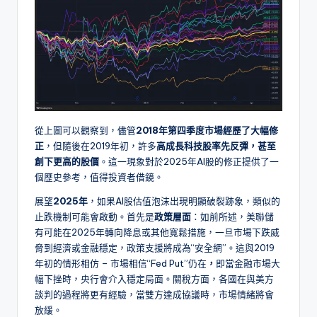
從上圖可以觀察到，儘管
2018年第四季度市場經歷了大幅修
正
，但隨後在2019年初，許多
高成長科技股率先反彈，甚至
創下更高的股價
。這一現象對於2025年AI股的修正提供了一
個歷史參考，值得投資者借鏡。
展望
2025年
，如果AI股估值泡沫出現明顯破裂跡象，類似的
止跌機制可能會啟動。首先是
政策層面
：如前所述，美聯儲
有可能在2025年轉向降息或其他寬鬆措施，一旦市場下跌威
脅到經濟或金融穩定，政策支援將成為“安全網”。這與2019
年初的情形相仿 – 市場相信“Fed Put”仍在
，
即當金融市場大
幅下挫時，央行會介入穩定局面。關稅方面，各國在與美方
談判的過程將更有經驗，當雙方達成協議時，市場情緒將會
放緩。