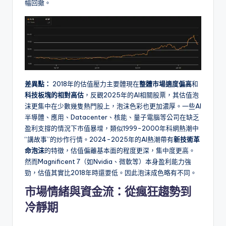
幅回撤。
差異點：
2018年的估值壓力主要體現在
整體市場適度偏高
和
科技板塊的相對高估
，反觀2025年的AI相關股票，其估值泡
沫更集中在少數幾隻熱門股上，泡沫色彩也更加濃厚。一些AI
半導體、應用、Datacenter、核能、量子電腦等公司在缺乏
盈利支撐的情況下市值暴增，類似1999-2000年科網熱潮中
“講故事”的炒作行情。2024-2025年的AI熱潮帶有
新技術革
命泡沫
的特徵，估值偏離基本面的程度更深，集中度更高。
然而Magnificent 7（如Nvidia、微軟等）本身盈利能力強
勁，估值其實比2018年時還要低。因此泡沫成色略有不同。
市場情緒與資金流：從瘋狂趨勢到
冷靜期