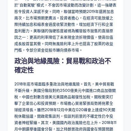
於“自動駕駛”模式，不會因市場波動而改變計劃，這一強硬表
態令投資人深感不安。同時，聯儲當時預期2019年還將加息
兩次，比市場預期更鷹派。投資者擔心，在經濟可能放緩之
際持續加息和縮表會過度收緊流動性，增加經濟下行和企業
盈利壓力。美聯儲的強硬態度被視為觸發股市拋售的直接原
因之一：更高的利率降低了未來現金流折現價值，使高估值
成長股首當其衝。同時無風險利率上升也提高了股票的收益
門檻，令部分資金從股市轉向債券市場。
政治與地緣風險：貿易戰和政治不
確定性
2018年底市場面臨多重政治與地緣風險。首先，美中貿易戰
不斷升級。美國分階段對約2500億美元中國進口商品加徵關
稅，中國也對數百億美元美國商品報復性加稅。關稅衝突打
擊了企業信心和投資預期，市場擔心貿易緊張局勢將拖累全
球經濟增長。雖然2018年12月中美在G20峰會上達成90天關
稅休戰協議，開啟密集談判，但談判前景的不確定性仍令投
資者神經緊繃。其次，美國國內政治風險也在上升。2018年11
月中期選舉後國會分裂，加之特朗普政府與國會在預算問題