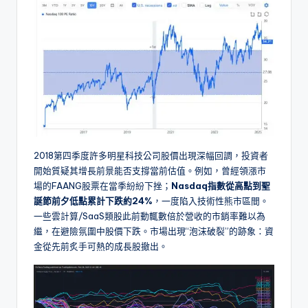
2018第四季度許多明星科技公司股價出現深幅回調，投資者
開始質疑其增長前景能否支撐當前估值。例如，曾經領漲市
場的FAANG股票在當季紛紛下挫；
Nasdaq指數從高點到聖
誕節前夕低點累計下跌約24%
，一度陷入技術性熊市區間。
一些雲計算/SaaS類股此前動輒數倍於營收的市銷率難以為
繼，在避險氛圍中股價下跌。市場出現“泡沫破裂”的跡象：資
金從先前炙手可熱的成長股撤出。