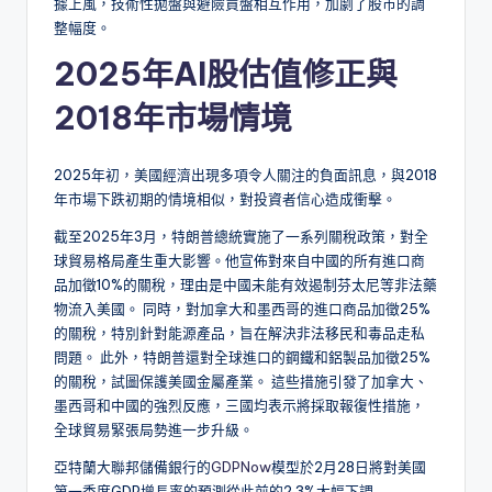
據上風，技術性拋盤與避險買盤相互作用，加劇了股市的調
整幅度。
2025年AI股估值修正與
2018年市場情境
2025年初，美國經濟出現多項令人關注的負面訊息，與2018
年市場下跌初期的情境相似，對投資者信心造成衝擊。​
​截至2025年3月，特朗普總統實施了一系列關稅政策，對全
球貿易格局產生重大影響。​他宣佈對來自中國的所有進口商
品加徵10%的關稅，理由是中國未能有效遏制芬太尼等非法藥
物流入美國。 ​同時，對加拿大和墨西哥的進口商品加徵25%
的關稅，特別針對能源產品，旨在解決非法移民和毒品走私
問題。 ​此外，特朗普還對全球進口的鋼鐵和鋁製品加徵25%
的關稅，試圖保護美國金屬產業。 ​這些措施引發了加拿大、
墨西哥和中國的強烈反應，三國均表示將採取報復性措施，
全球貿易緊張局勢進一步升級。
亞特蘭大聯邦儲備銀行的
GDPNow
模型於2月28日將對美國
第一季度GDP增長率的預測從此前的2.3%大幅下調