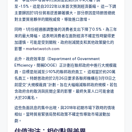
至-1.5%，這是自2022年以來首次預測經濟萎縮。 ​這一下調
主要歸因於1月份貿易逆差顯著擴大，部分原因是特朗普總統
對主要貿易夥伴的關稅威脅，導致進口激增。​
同時，1月份經通脹調整後的消費者支出下降了0.5%，為三年
來的最大降幅。 ​這表明消費者在面對經濟不確定性時變得更
加謹慎，可能是受到關稅、政府削減開支和其他政策變化的
影響。​
marketwatch.com
此外，政府效率部（Department of Government
Efficiency，簡稱DOGE）正計劃在聯邦政府中進行大規模裁
員，目標是削減至少10%的聯邦政府員工。 ​這相當於約20萬
名員工。特朗普政府於2月26日要求各聯邦機構在3月13日之
前提交“大規模裁員”計劃，旨在大幅縮減聯邦政府規模。​若包
含政府合約取消與民間企業的影響，最終失業人口可能會遠
大於20萬名。
這些負面訊息的集中出現，與2018年初期市場下跌時的情境
相似，當時貿易緊張局勢和政策不確定性導致市場波動加
劇。
估值泡沫：相似點與差異