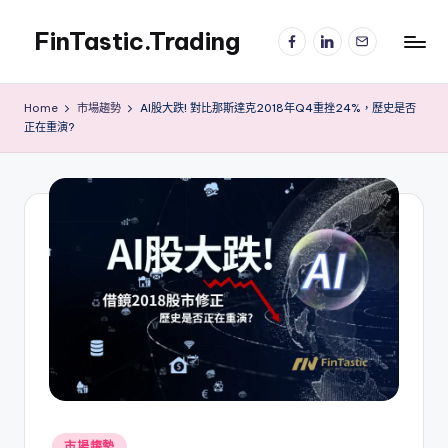
FinTastic.Trading
Facebook
LinkedIn
電
Skip
子
to
錡
郵
content
妙
件
Home
市場趨勢
AI股大跌! 對比那斯達克2018年Q4重挫24%，歷史是否
美
正在重演?
股
交
易
Posted
市場趨勢