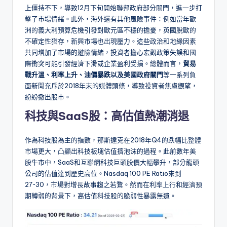
上僵持不下，導致12月下旬開始聯邦政府部分關門，進一步打
擊了市場情緒。此外，海外還有其他風險事件：例如當年歐
洲的義大利預算危機引發對歐元區不穩的擔憂，英國脫歐的
不確定性猶存，新興市場也出現壓力。這些政治和地緣因素
共同增加了市場的避險情緒，投資者擔心宏觀政策失誤和國
際衝突可能引發經濟下滑或企業盈利受損。總體而言，
貿易
戰升溫、利率上升、油價暴跌以及美國政府關門
等一系列負
面新聞充斥於2018年末的媒體頭條，導致投資者焦慮觀望，
紛紛撤出股市。
科技與SaaS股：高估值熱潮消退
作為科技股為主的指數，那斯達克在2018年Q4的跌幅比整體
市場更大，凸顯出科技板塊估值擠泡沫的過程。此前數年美
股牛市中，SaaS和互聯網科技巨頭股價大幅攀升，部分龍頭
公司的估值達到歷史高位。Nasdaq 100 PE Ratio來到
27~30，市場對增長故事趨之若鶩。然而在利率上行和經濟預
期轉弱的背景下，高估值科技股的脆弱性暴露無遺。