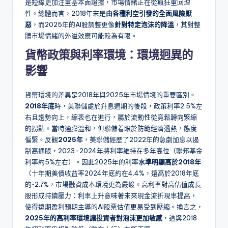
是短線更加注重基本面證據，市場情緒正在從瘋狂重回理
性。總體而言，2018年末是
由各種利空引發的全面風險厭
惡
，而2025年的AI股調整更像
針對特定泡沫的降溫
，其對整
體市場情緒的外溢效應可能較為有限。
貨幣政策與利率環境：環境迥異的
影響
貨幣環境的差異是2018年與2025年市場情境的重要區別。
2018年底
時，美聯儲處於升息週期的後段，政策利率2.5%左
右且趨勢向上，縮表也在進行，屬於流動性從寬鬆轉向緊縮
的拐點。當時通膨溫和，但聯儲着眼於防範經濟過熱，態度
偏緊。反觀
2025年
，美聯儲經歷了2022年的急劇加息以遏
制高通脹，2023-2024年將利率維持在多年高位（聯邦基金
利率約5%左右）。因此2025年的利率
水準明顯高於2018年
（十年期美債收益率2024年底約在4.4%，遠高於2018年底
的~2.7%，市場融資成本環境更為嚴峻。高利率對高估值成長
股形成持續壓力：利率上升意味著未來現金流折現率提高，
使得遠期盈利預期主導的AI股票估值更易受到壓縮。換言之，
2025年的高利率環境讓投資者對泡沫更加敏感
，這與2018