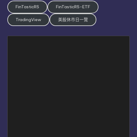
FinTasticRS
FinTasticRS-ETF
TradingView
美股休市日一覽