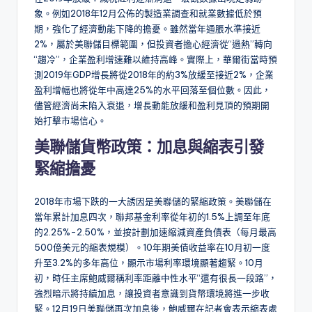
象。例如2018年12月公佈的製造業調查和就業數據低於預
期，強化了經濟動能下降的擔憂。雖然當年通脹水準接近
2%，屬於美聯儲目標範圍，但投資者擔心經濟從“過熱”轉向
“趨冷”，企業盈利增速難以維持高峰。實際上，華爾街當時預
測2019年GDP增長將從2018年的約3%放緩至接近2%，企業
盈利增幅也將從年中高達25%的水平回落至個位數。因此，
儘管經濟尚未陷入衰退，增長動能放緩和盈利見頂的預期開
始打擊市場信心。
美聯儲貨幣政策：加息與縮表引發
緊縮擔憂
2018年市場下跌的一大誘因是美聯儲的緊縮政策。美聯儲在
當年累計加息四次，聯邦基金利率從年初的1.5%上調至年底
的2.25%-2.50%，並按計劃加速縮減資產負債表（每月最高
500億美元的縮表規模）。10年期美債收益率在10月初一度
升至3.2%的多年高位，顯示市場利率環境顯著趨緊。10月
初，時任主席鮑威爾稱利率距離中性水平“還有很長一段路”，
強烈暗示將持續加息，讓投資者意識到貨幣環境將進一步收
緊。12月19日美聯儲再次加息後，鮑威爾在記者會表示縮表處