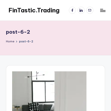
FinTastic.Trading
Facebook
LinkedIn
電
Skip
子
to
錡
郵
content
妙
件
美
post-6-2
股
交
Home
post-6-2
易