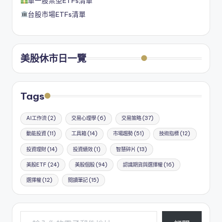
單一股票型ETFs清單
台股市場ETFs清單
美股休市日一覽
Tags
AI工作流
(2)
交易心理學
(6)
交易策略
(37)
動能投資
(11)
工具箱
(14)
市場趨勢
(51)
技術指標
(12)
投資理財
(14)
投資績效
(1)
智慧碎片
(13)
美股ETF
(24)
美股個股
(94)
認識期貨與選擇權
(16)
選擇權
(12)
閱讀筆記
(15)
輸入你的電子郵件地址…