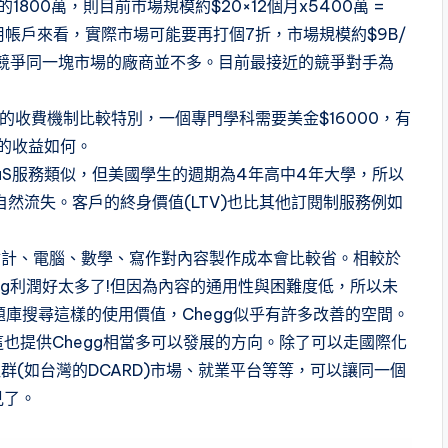
800萬，則目前市場規模約$20×12個月x5400萬 =
用帳戶來看，實際市場可能要再打個7折，市場規模約$9B/
在競爭同一塊市場的廠商並不多。目前最接近的競爭對手為
但他的收費機制比較特別，一個專門學科需要美金$16000，有
的收益如何。
aaS服務類似，但美國學生的週期為4年高中4年大學，所以
自然流失。客戶的終身價值(LTV)也比其他訂閱制服務例如
會計、電腦、數學、寫作對內容製作成本會比較省。相較於
egg利潤好太多了!但因為內容的通用性與困難度低，所以未
庫搜尋這樣的使用價值，Chegg似乎有許多改善的空間。
這也提供Chegg相當多可以發展的方向。除了可以走國際化
(如台灣的DCARD)市場、就業平台等等，可以讓同一個
見了。