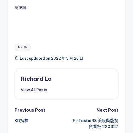
請按讚：
Tags:
NVDA
Last updated on 2022 年 3 月 26 日
Richard Lo
View All Posts
Post
Previous Post
Next Post
KD指標
FinTasticRS 美股動能投
navigation
資看板 220327