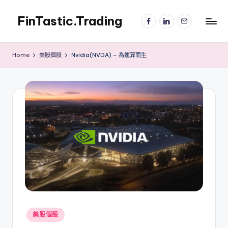
FinTastic.Trading
Facebook
LinkedIn
電
Skip
子
to
錡
郵
content
妙
件
Home
美股個股
Nvidia(NVDA) – 為運算而生
美
股
交
易
Posted
美股個股
in