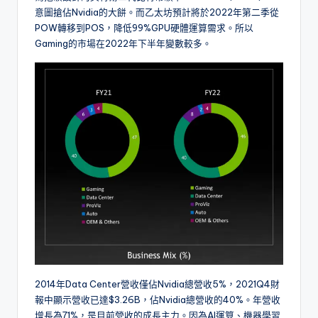
意圖搶佔Nvidia的大餅。而乙太坊預計將於2022年第二季從
POW轉移到POS，降低99%GPU硬體運算需求。所以
Gaming的市場在2022年下半年變數較多。
2014年Data Center營收僅佔Nvidia總營收5%，2021Q4財
報中顯示營收已達$3.26B，佔Nvidia總營收的40%。年營收
增長為71%，是目前營收的成長主力。因為AI運算、機器學習