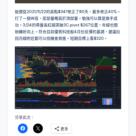
股價從2021/11/22的高點$347修正了80天，最多修正40%。
打了一個W底，底部量略高於頂部量。勉強可以算是換手成
功。3/24的帶量長紅線突破3C pivot $267位置，年線也開
始轉折向上。符合目前優質科技股4月份反彈的基調，建議拉
回月線附近都可以找機會買進。短期目標上看$320。
分享此文：
更多