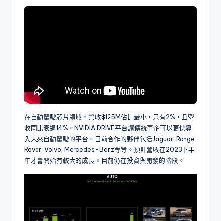
在自動駕駛芯片領域，營收$125M佔比最小，只有2%，且營
收同比衰退14%。NVIDIA DRIVE平台讓傳統車企可以更快導
入未來自動駕駛的平台。目前合作的夥伴包括Jaguar, Range
Rover, Volvo, Mercedes-Benz等等。預計營收在2023下半
年才會開始有較大的成長。目前仍在投資與開發的階段。