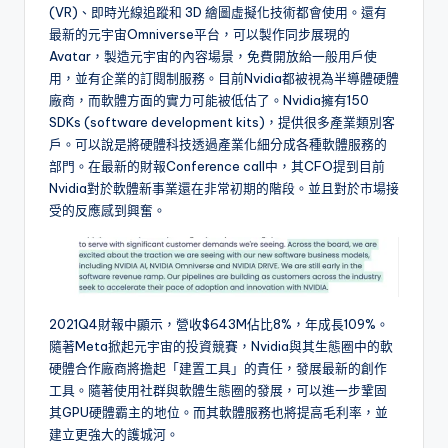
(VR)、即時光線追蹤和 3D 繪圖虛擬化技術都會使用。還有
最新的元宇宙Omniverse平台，可以製作同步展現的
Avatar，製造元宇宙的內容場景，免費開放給一般用戶使
用，並有企業的訂閱制服務。目前Nvidia都被視為半導體硬體
廠商，而軟體方面的實力可能被低估了。Nvidia擁有150
SDKs (software development kits)，提供很多產業類別客
戶。可以說是將硬體科技透過產業化細分成各種軟體服務的
部門。在最新的財報Conference call中，其CFO提到目前
Nvidia對於軟體新事業還在非常初期的階段。並且對於市場接
受的反應感到興奮。
2021Q4財報中顯示，營收$643M佔比8%，年成長109%。
隨著Meta掀起元宇宙的投資競賽，Nvidia與其生態圈中的軟
硬體合作廠商將擔起「建置工具」的責任，發展最新的創作
工具。隨著使用社群與軟體生態圈的發展，可以進一步鞏固
其GPU硬體霸主的地位。而其軟體服務也將提高毛利率，並
建立更強大的護城河。