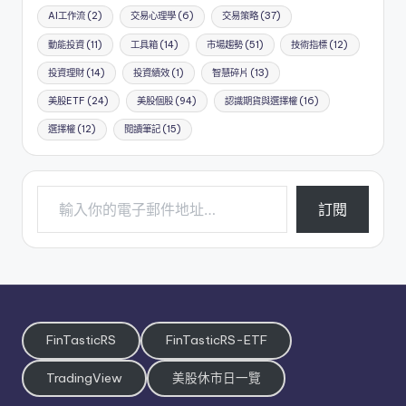
AI工作流
(2)
交易心理學
(6)
交易策略
(37)
動能投資
(11)
工具箱
(14)
市場趨勢
(51)
技術指標
(12)
投資理財
(14)
投資績效
(1)
智慧碎片
(13)
美股ETF
(24)
美股個股
(94)
認識期貨與選擇權
(16)
選擇權
(12)
閱讀筆記
(15)
輸入你的電子郵件地址…
訂閱
FinTasticRS
FinTasticRS-ETF
TradingView
美股休市日一覽