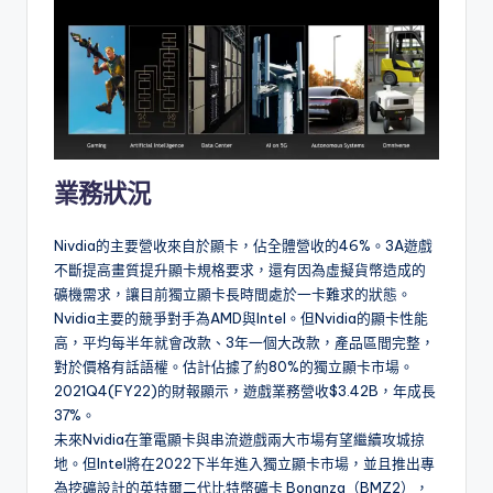
業務狀況
Nivdia的主要營收來自於顯卡，佔全體營收的46%。3A遊戲
不斷提高畫質提升顯卡規格要求，還有因為虛擬貨幣造成的
礦機需求，讓目前獨立顯卡長時間處於一卡難求的狀態。
Nvidia主要的競爭對手為AMD與Intel。但Nvidia的顯卡性能
高，平均每半年就會改款、3年一個大改款，產品區間完整，
對於價格有話語權。估計佔據了約80%的獨立顯卡市場。
2021Q4(FY22)的財報顯示，遊戲業務營收$3.42B，年成長
37%。
未來Nvidia在筆電顯卡與串流遊戲兩大市場有望繼續攻城掠
地。但Intel將在2022下半年進入獨立顯卡市場，並且推出專
為挖礦設計的英特爾二代比特幣礦卡 Bonanza（BMZ2），