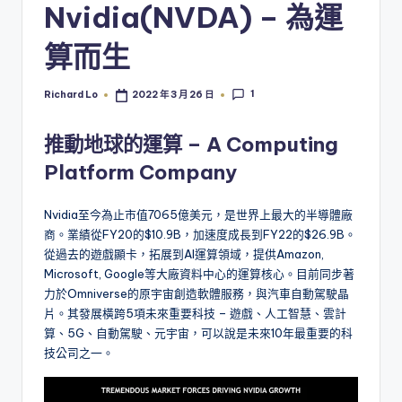
Nvidia(NVDA) – 為運
算而生
1
Richard Lo
2022 年 3 月 26 日
Posted
by
推動地球的運算 – A Computing
Platform Company
Nvidia至今為止市值7065億美元，是世界上最大的半導體廠
商。業績從FY20的$10.9B，加速度成長到FY22的$26.9B。
從過去的遊戲顯卡，拓展到AI運算領域，提供Amazon,
Microsoft, Google等大廠資料中心的運算核心。目前同步著
力於Omniverse的原宇宙創造軟體服務，與汽車自動駕駛晶
片。其發展橫跨5項未來重要科技 – 遊戲、人工智慧、雲計
算、5G、自動駕駛、元宇宙，可以說是未來10年最重要的科
技公司之一。