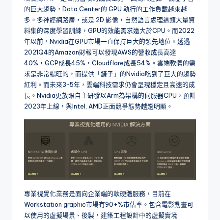
的巨大趨勢，Data Center的 GPU 執行的工作負載越來越
多。多神經網路層，或是 2D 影像，自然語言處理這類大量資
料集的深度學習訓練，GPU的效能需求遠大於CPU。而2022
年以前，Nvidia在GPU市場一直保持巨大的領先地位。透過
2021Q4的Amazon財報可以發現AWS的營收成長高達
40%，GCP成長45%，Cloudflare成長54%。雲端軟體的需
求是非常暢旺的，而提供「鏟子」的Nvidia吃到了巨大的趨勢
紅利。而未來3~5年，雲端科技需求仍會呈現穩定且高速的成
長。Nvidia更放眼自主研發以Arm為架構的伺服器CPU，預計
2023年上線，與Intel, AMD正面競爭態勢越趨明顯。
專業視覺化業務是面向企業端的軟硬體服務，目前在
Workstation graphic市場有90+%市佔率。包含電影動畫可
以使用的虛擬場景、後製，建築工程設計中的虛擬實境