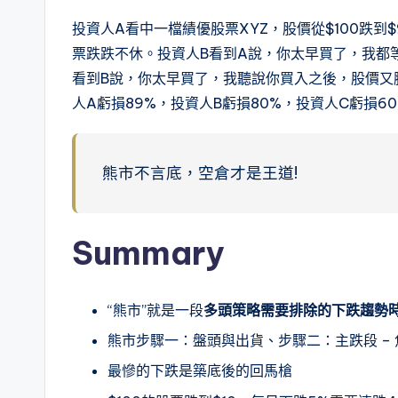
投資人A看中一檔績優股票XYZ，股價從$100跌到
票跌跌不休。投資人B看到A說，你太早買了，我都等
看到B說，你太早買了，我聽說你買入之後，股價又腰
人A虧損89%，投資人B虧損80%，投資人C虧損6
熊市不言底，空倉才是王道!
Summary
“熊市”就是一段
多頭策略需要排除的下跌趨勢
熊市步驟一：盤頭與出貨、步驟二：主跌段 – 焦慮至
最慘的下跌是築底後的回馬槍