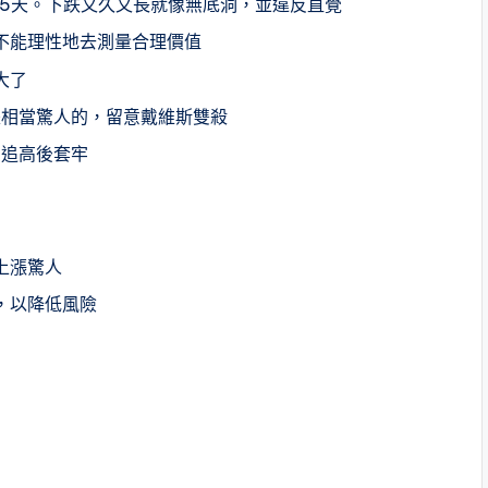
跌45天。下跌又久又長就像無底洞，並違反直覺
不能理性地去測量合理價值
大了
是相當驚人的，留意戴維斯雙殺
易追高後套牢
上漲驚人
，以降低風險