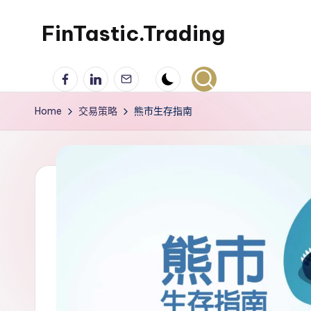
FinTastic.Trading
Skip
to
錡
Facebook
LinkedIn
電
content
妙
子
美
郵
Home
交易策略
熊市生存指南
股
件
交
易