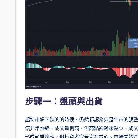
步驟一：盤頭與出貨
起初市場下跌的的時候，仍然都認為只是牛市的調
氛非常熱絡，成交量創高，但高點卻越來越少，成交量分佈
形成頭重腳輕，但投資者完全沒有戒心。市場開始產